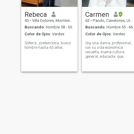
Rebeca
Carmen
45
•
Villa Dolores, Montevideo, Uruguay
63
•
Pando, Canelones, Uruguay
Buscando:
Hombre 58 - 65
Buscando:
Hombre 55 - 66
Color de Ojos:
Verdes
Color de Ojos:
Verdes
Soltera , pretenciosa, busco
Soy una dama, profesional,
hombre hasta 65 años.
con su vida económica
resuelta, buena cultura
general, educada, que
busca su similar masculino.
Todo aquello que yo doy,
también lo exijo. De muy
buena presencia