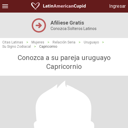
Ingresar
Afiliese Gratis
Conozca Solteros Latinos
Citas Latinas
>
Mujeres
>
Relación Seria
>
Uruguayo
>
Su Signo Zodiacal
>
Capricornio
Conozca a su pareja uruguayo
Capricornio