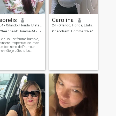
sorelis
Carolina
54
•
Orlando, Florida, Etats-Unis
24
•
Orlando, Florida, Etats-Unis
Cherchant:
Homme 44 - 57
Cherchant:
Homme 30 - 61
Je suis une femme humble,
sincère, respectueuse, avec
un bon sens de l'humour,
honnête je déteste les
mensonges, je suis amicale,
affectueuse et surtout
croyante de Dieu.