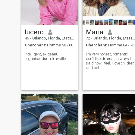
lucero
Maria
46
•
Orlando, Florida, Etats-Unis
72
•
Orlando, Florida, Etats-Unis
Cherchant:
Homme 50 - 60
Cherchant:
Homme 64 - 70
intelligent, exigeant,
I'm very honest, romantic. I
organisé, dur à travailler.
don't like drama , always I
said how I feel. I love children
and pet.