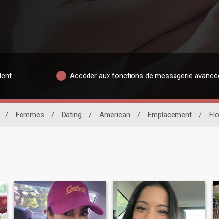
dent
Accéder aux fonctions de messagerie avancé
/
Femmes
/
Dating
/
American
/
Emplacement
/
Flo