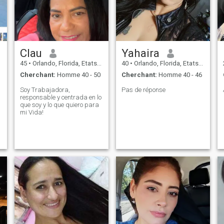
Clau
Yahaira
45
•
Orlando, Florida, Etats-Unis
40
•
Orlando, Florida, Etats-Unis
Cherchant:
Homme 40 - 50
Cherchant:
Homme 40 - 46
Soy Trabajadora,
Pas de réponse
responsable y centrada en lo
,
que soy y lo que quiero para
mi Vida!