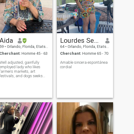
Aida
Lourdes Serrano
59
•
Orlando, Florida, Etats-Unis
64
•
Orlando, Florida, Etats-Unis
Cherchant:
Homme 45 - 63
Cherchant:
Homme 65 - 70
Well adjusted, gainfully
Amable sincera espontánea
employed lady who likes
cordial
farmers markets, art
festivals, and dogs seeks
gentleman for potential long
term relationship.