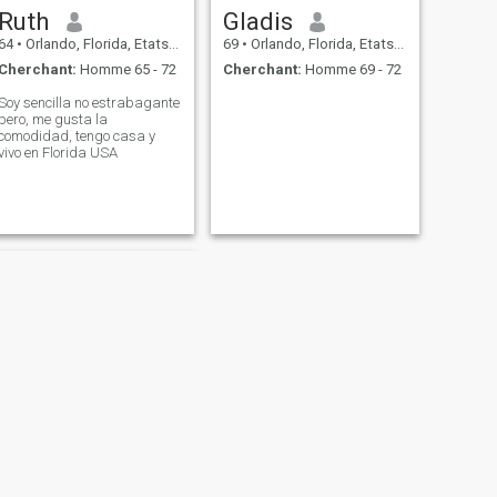
Ruth
Gladis
64
•
Orlando, Florida, Etats-Unis
69
•
Orlando, Florida, Etats-Unis
Cherchant:
Homme 65 - 72
Cherchant:
Homme 69 - 72
Soy sencilla no estrabagante
pero, me gusta la
comodidad, tengo casa y
vivo en Florida USA
SUIVANT
Mercedes