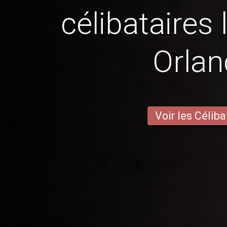
célibataires 
Orla
Voir les Céliba