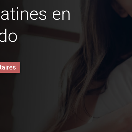
latines en
ndo
taires