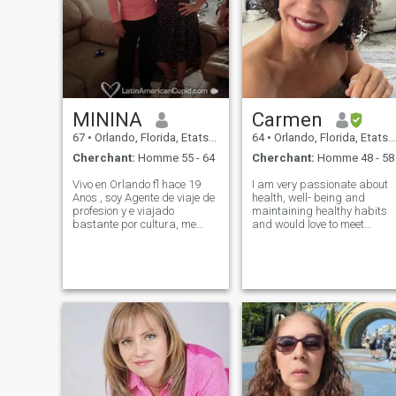
MININA
Carmen
67
•
Orlando, Florida, Etats-Unis
64
•
Orlando, Florida, Etats-Unis
Cherchant:
Homme 55 - 64
Cherchant:
Homme 48 - 58
Vivo en Orlando fl hace 19
I am very passionate about
Anos , soy Agente de viaje de
health, well- being and
profesion y e viajado
maintaining healthy habits
bastante por cultura, me
and would love to meet
gusta la naturaleza y
someone like-minded…I like t
practico medicina natural,
exercise regularly (3-4 times
soy alegre de buen caracter
per week.) I Enjoy dancing,
y pienso que la tolerancia es
love the beach, travel, plays,
lo mas importante en una
concerts, eating out, and als
relacion de pa