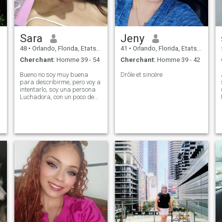
Sara
Jeny
48
•
Orlando, Florida, Etats-Unis
41
•
Orlando, Florida, Etats-Unis
Cherchant:
Homme 39 - 54
Cherchant:
Homme 39 - 42
Bueno no soy muy buena
Drôle et sincère
para describirme, pero voy a
intentarlo, soy una persona
Luchadora, con un poco de
humor, y muy seria en mis
cosas, por lo tanto no me
gustan las personas falsas
y metirosas, me gustan las
cosas clara como el
agua..............