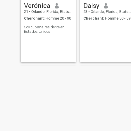
Verónica
Daisy
21
•
Orlando, Florida, Etats-Unis
53
•
Orlando, Florida, Etats-Unis
Cherchant:
Homme 20 - 90
Cherchant:
Homme 50 - 59
Soy cubana residente en
Estados Unidos
Soledad
Annette