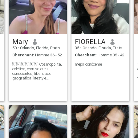
Mary
FIORELLA
50
•
Orlando, Florida, Etats-Unis
35
•
Orlando, Florida, Etats-Unis
Cherchant:
Homme 36 - 52
Cherchant:
Homme 35 - 42
🇧🇷 🇪🇸 🇺🇸 Cosmopolita,
mejor conóceme
eclética, com valores
conscientes, liberdade
geográfica, lifestyle
o
saudável e curiosidade
refinada. Adoro viajar. Sou
apaixonada pela natureza,
pelos mistérios do universo e
por tudo que expande a
alma. Conversas verdadei