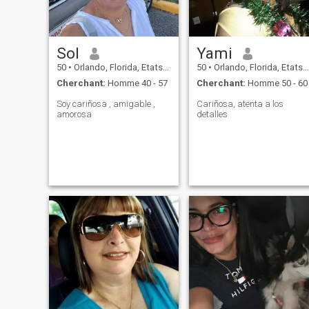
Sol
Yami
50
•
Orlando, Florida, Etats-Unis
50
•
Orlando, Florida, Etats-Unis
Cherchant:
Homme 40 - 57
Cherchant:
Homme 50 - 60
Soy cariñosa , amigable ,
Cariñosa, atenta a los
amorosa
detalles