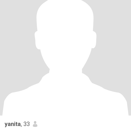
yanita
, 33