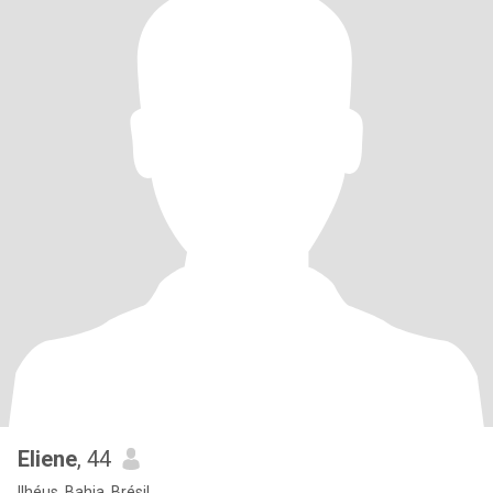
Eliene
, 44
Ilhéus, Bahia, Brésil