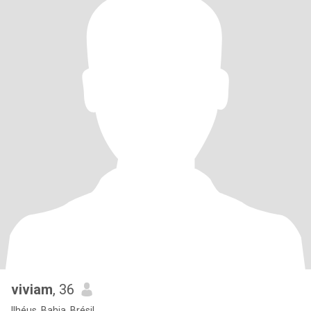
viviam
, 36
Ilhéus, Bahia, Brésil