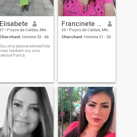
Elisabete
Francinete Rita
61
•
Poços de Caldas, Minas Gerais, Brésil
35
•
Poços de Caldas, Minas Gerais, Brésil
Cherchant:
Homme 53 - 66
Cherchant:
Homme 31 - 50
Sou uma pessoa extrovertida
mais também sou uma
pessoa franca.