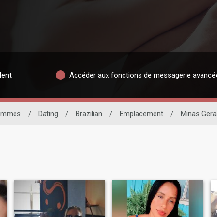
dent
Accéder aux fonctions de messagerie avancé
emmes
/
Dating
/
Brazilian
/
Emplacement
/
Minas Gera