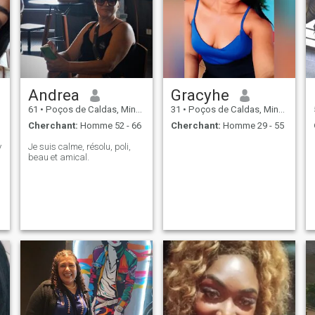
Andrea
Gracyhe
61
•
Poços de Caldas, Minas Gerais, Brésil
31
•
Poços de Caldas, Minas Gerais, Brésil
Cherchant:
Homme 52 - 66
Cherchant:
Homme 29 - 55
y
Je suis calme, résolu, poli,
beau et amical.