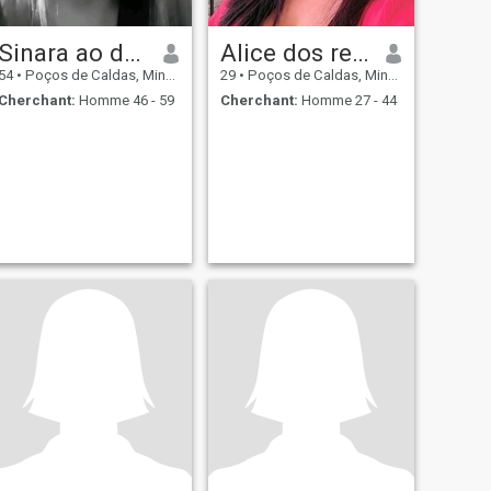
Sinara ao de lima Pereira
Alice dos reis batista
54
•
Poços de Caldas, Minas Gerais, Brésil
29
•
Poços de Caldas, Minas Gerais, Brésil
Cherchant:
Homme 46 - 59
Cherchant:
Homme 27 - 44