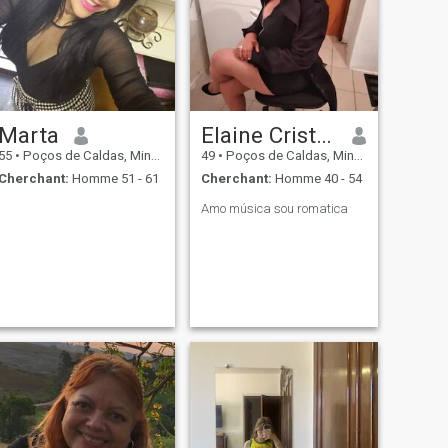
Marta
Elaine Cristina Marques z
55
•
Poços de Caldas, Minas Gerais, Brésil
49
•
Poços de Caldas, Minas Gerais, Brésil
Cherchant:
Homme 51 - 61
Cherchant:
Homme 40 - 54
Amo música sou romatica