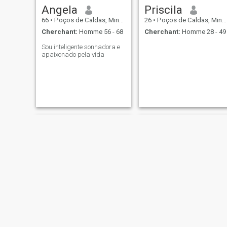
Angela
Priscila
66
•
Poços de Caldas, Minas Gerais, Brésil
26
•
Poços de Caldas, Minas Gerais, Brésil
Cherchant:
Homme 56 - 68
Cherchant:
Homme 28 - 49
Sou inteligente sonhadora e
apaixonado pela vida
Alyne
Dorothea