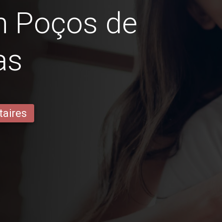
en Poços de
as
taires