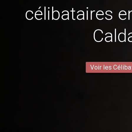
célibataires 
Cald
Voir les Céliba