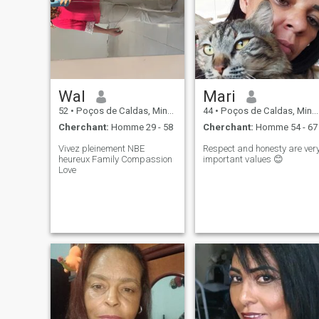
Wal
Mari
52
•
Poços de Caldas, Minas Gerais, Brésil
44
•
Poços de Caldas, Minas Gerais, Brésil
Cherchant:
Homme 29 - 58
Cherchant:
Homme 54 - 67
Vivez pleinement NBE
Respect and honesty are ver
heureux Family Compassion
important values ​​😊
Love