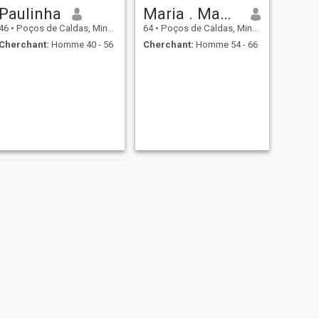
Paulinha
Maria . Madalena Chaves
46
•
Poços de Caldas, Minas Gerais, Brésil
64
•
Poços de Caldas, Minas Gerais, Brésil
Cherchant:
Homme 40 - 56
Cherchant:
Homme 54 - 66
SUIVANT
Marlene sete