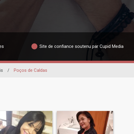
es
Site de confiance soutenu par Cupid Media
is
/
Poços de Caldas