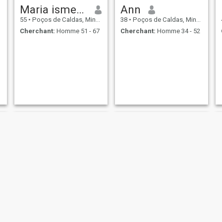
Maria ismeria
Ann
55
•
Poços de Caldas, Minas Gerais, Brésil
38
•
Poços de Caldas, Minas Gerais, Brésil
Cherchant:
Homme 51 - 67
Cherchant:
Homme 34 - 52
Vivian
Dayana Ferreira