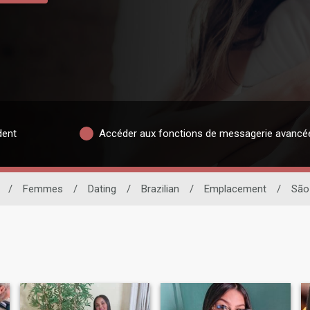
dent
Accéder aux fonctions de messagerie avancé
/
Femmes
/
Dating
/
Brazilian
/
Emplacement
/
São