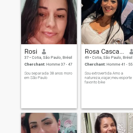
Rosi
Rosa Cascardi
37
•
Cotia, São Paulo, Brésil
49
•
Cotia, São Paulo, Brésil
Cherchant:
Homme 37 - 47
Cherchant:
Homme 41 - 55
Sou separada 38 anos moro
Sou extrovertida Amo a
em São Paulo
natureza,viajar,meu esporte
favorito bike