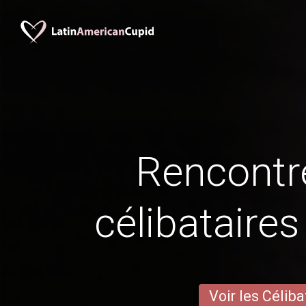
Rencontr
célibataires
Voir les Céliba