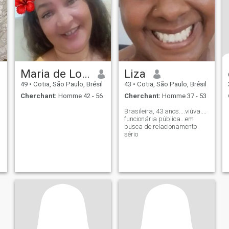
Maria de Lourdes dos Santos
Liza
49
•
Cotia, São Paulo, Brésil
43
•
Cotia, São Paulo, Brésil
Cherchant:
Homme 42 - 56
Cherchant:
Homme 37 - 53
Brasileira, 43 anos....viúva....
funcionária pública...em
busca de relacionamento
sério