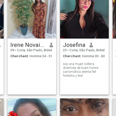
Irene Novais ramos
Josefina
39
•
Cotia, São Paulo, Brésil
25
•
Cotia, São Paulo, Brésil
Cherchant:
Homme 34 - 51
Cherchant:
Homme 30 - 60
soy una mujer soltera
divertida de buen humor
carismática atenta fiel
honesta y leal