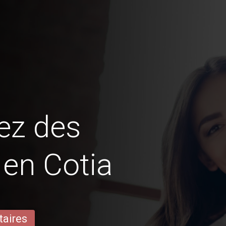
ez des
 en Cotia
taires