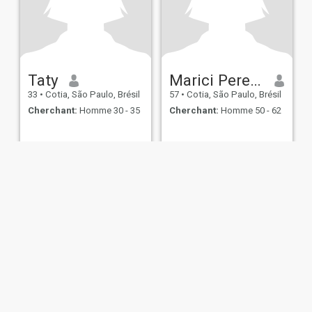
Taty
Marici Pereira Lagarto
33
•
Cotia, São Paulo, Brésil
57
•
Cotia, São Paulo, Brésil
Cherchant:
Homme 30 - 35
Cherchant:
Homme 50 - 62
s d’utilisation
Politique de remboursement
Politique de confidentialité
Pol
IL MIL, INC. located at 200 Townsend St., Unit 43, San Francisco CA 94