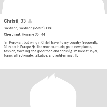
Christi
, 33
Santiago, Santiago (Metro), Chili
Cherchant:
Homme 35 - 44
I'm Peruvian, but living in Chile,I travel to my country frequently.
31th oct in Europe 🌍 I like movies, music, go to new places,
fashion, traveling, the good food and drinks🥰 I'm honest, loyal,
funny, affectionate, talkative, and antifeminist. I b