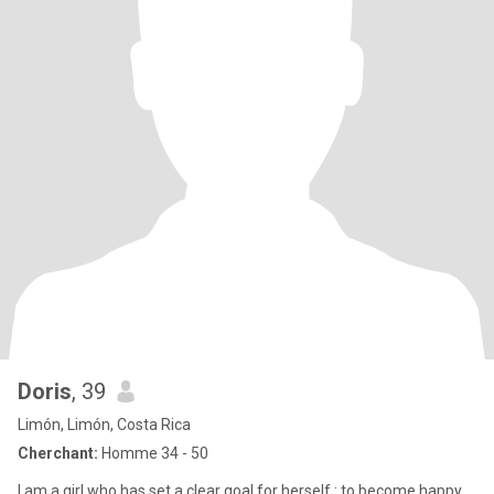
Doris
, 39
Limón, Limón, Costa Rica
Cherchant:
Homme 34 - 50
I am a girl who has set a clear goal for herself : to become happy