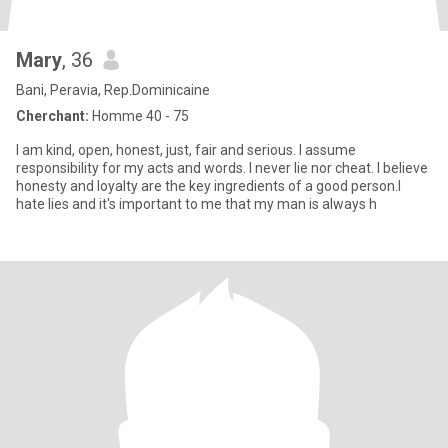
Mary
, 36
Bani, Peravia, Rep.Dominicaine
Cherchant:
Homme 40 - 75
I am kind, open, honest, just, fair and serious. I assume
responsibility for my acts and words. I never lie nor cheat. I believe
honesty and loyalty are the key ingredients of a good person.I
hate lies and it's important to me that my man is always h