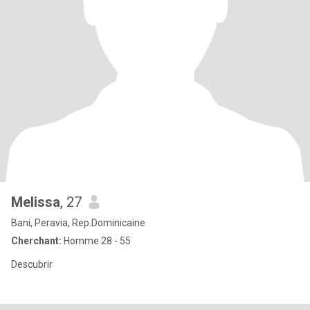
Melissa
, 27
Bani, Peravia, Rep.Dominicaine
Cherchant:
Homme 28 - 55
Descubrir