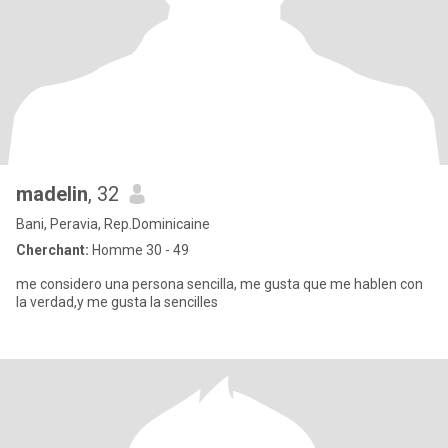
madelin
, 32
Bani, Peravia, Rep.Dominicaine
Cherchant:
Homme 30 - 49
me considero una persona sencilla, me gusta que me hablen con
la verdad,y me gusta la sencilles