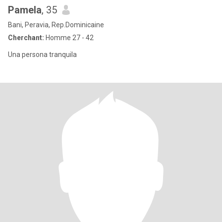
Pamela
, 35
Bani, Peravia, Rep.Dominicaine
Cherchant:
Homme 27 - 42
Una persona tranquila