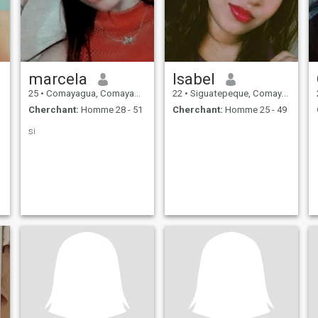
marcela
Isabel
25
•
Comayagua, Comayagua, Honduras
22
•
Siguatepeque, Comayagua, Honduras
Cherchant:
Homme 28 - 51
Cherchant:
Homme 25 - 49
si