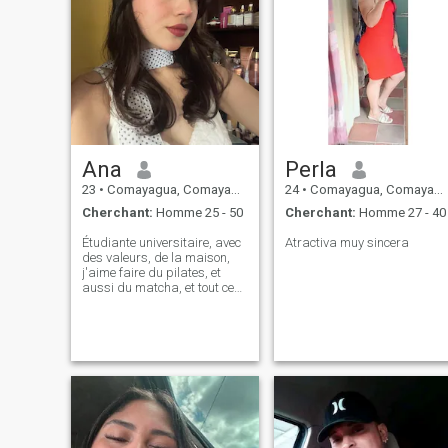
Ana
Perla
23
•
Comayagua, Comayagua, Honduras
24
•
Comayagua, Comayagua, Honduras
Cherchant:
Homme 25 - 50
Cherchant:
Homme 27 - 40
Étudiante universitaire, avec
Atractiva muy sincera
des valeurs, de la maison,
j'aime faire du pilates, et
aussi du matcha, et tout ce
qui est sain