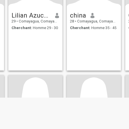
Lilian Azucena Rubio
china
29
•
Comayagua, Comayagua, Honduras
28
•
Comayagua, Comayagua, Honduras
Cherchant:
Homme 29 - 30
Cherchant:
Homme 35 - 45