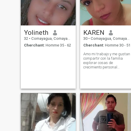
Yolineth
KAREN
32
•
Comayagua, Comayagua, Honduras
30
•
Comayagua, Comayagua, Honduras
Cherchant:
Homme 35 - 62
Cherchant:
Homme 30 - 51
Amo mi trabajo y me gustan
compartir con la familia
explorar cosas de
crecimiento personal
económico y cultural amo los
detalles