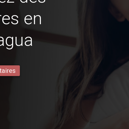
res en
agua
taires