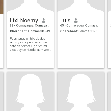
Lixi Noemy
Luis
33
•
Comayagua, Comayagua, Honduras
65
•
Comayagua, Comayagua, Honduras
Cherchant:
Homme 30 - 49
Cherchant:
Femme 30 - 30
Pues tengo un hijo de dos
años y es la personita que
está en primer lugar en mi
vida soy de Honduras vivo en
Comayagua y trabajo en un
restaurante actualmente 👋