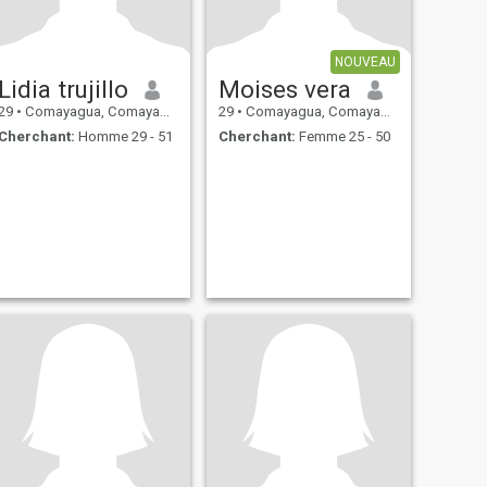
NOUVEAU
Lidia trujillo
Moises vera
29
•
Comayagua, Comayagua, Honduras
29
•
Comayagua, Comayagua, Honduras
Cherchant:
Homme 29 - 51
Cherchant:
Femme 25 - 50