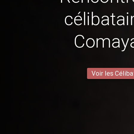
célibatai
Comay
Voir les Céliba