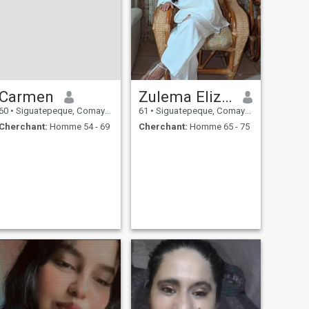
Carmen
Zulema Elizabeth Palacios
60
•
Siguatepeque, Comayagua, Honduras
61
•
Siguatepeque, Comayagua, Honduras
Cherchant:
Homme 54 - 69
Cherchant:
Homme 65 - 75