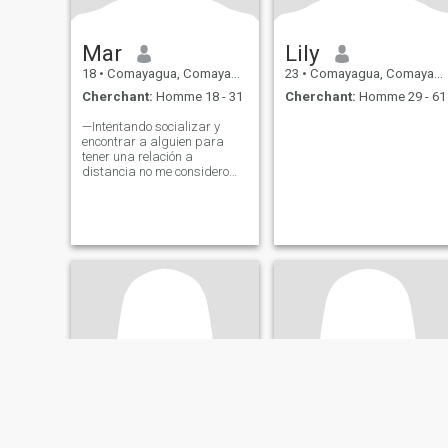
Mar
Lily
18
•
Comayagua, Comayagua, Honduras
23
•
Comayagua, Comayagua, Honduras
Cherchant:
Homme 18 - 31
Cherchant:
Homme 29 - 61
—Intentando socializar y
encontrar a alguien para
tener una relación a
distancia no me considero
una persona atractiva ni
segura debido a esto mismo,
aún así intentaré dar un
esfuerzo por dar una
conversación decente...