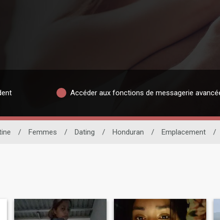
dent
Accéder aux fonctions de messagerie avancé
tine
/
Femmes
/
Dating
/
Honduran
/
Emplacement
/