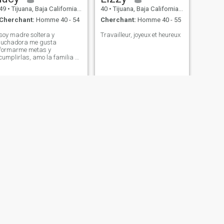
49
•
Tijuana, Baja California, Mexique
40
•
Tijuana, Baja California, Mexique
Cherchant:
Homme 40 - 54
Cherchant:
Homme 40 - 55
soy madre soltera y
Travailleur, joyeux et heureux
luchadora me gusta
formarme metas y
cumplirlas, amo la familia y
amo a Dios.
SUIVANT
Marisela Orozco
52
•
Tijuana, Baja California, Mexique