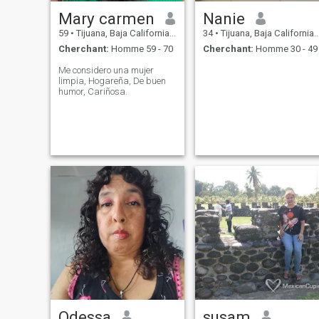
Mary carmen
Nanie
59
•
Tijuana, Baja California, Mexique
34
•
Tijuana, Baja California, Mexique
Cherchant:
Homme 59 - 70
Cherchant:
Homme 30 - 49
Me considero una mujer
limpia, Hogareña, De buen
humor, Cariñosa.
Odessa
susam