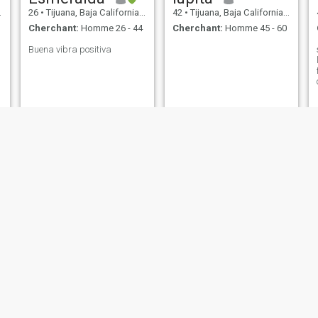
26
•
Tijuana, Baja California, Mexique
42
•
Tijuana, Baja California, Mexique
Cherchant:
Homme 26 - 44
Cherchant:
Homme 45 - 60
Buena vibra positiva
Brittanie
Gia
24
•
Tijuana, Baja California, Mexique
34
•
Tijuana, Baja California, Mexique