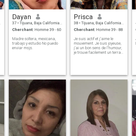
Dayan
Prisca
37
•
Tijuana, Baja California, Mexique
38
•
Tijuana, Baja California, Mexique
Cherchant:
Homme 39 - 60
Cherchant:
Homme 39 - 88
Madre soltera, mexicana,
Je suis actif et j'aime le
trabajo y estudio No puedo
mouvement. Je suis joyeuse,
enviar msjs.
j'ai un bon sens de l'humour,
I
je trouve facilement un terrain
d'entente et j'apprécie une
communication chaleureuse
et Je suis aussi attentif aux
détails et aux gens. Féminine
et tactile, je crois que la
chimie fait partie d'une
relation. Je suis intelligent,
capable d'engager une
conversation sur une variété
de sujets, de respecter les
limites personnelles et
d'attendre la même chose en
retour. Je suis axé sur les
objectifs et je n'aime pas les
promesses vides et les
relations superficielles.
J'apprécie l'initiative et la
confiance de mon partenaire.