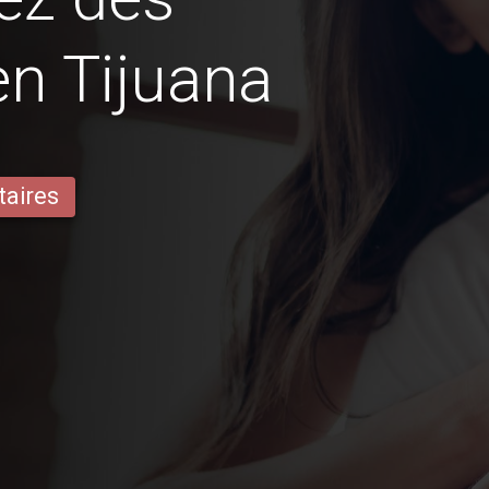
en Tijuana
taires