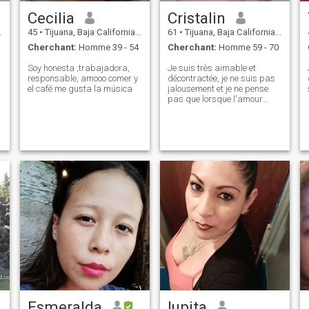
Je suis au Mexique en
Cecilia
Cristalin
voyage d'affaires.
45
•
Tijuana, Baja California, Mexique
61
•
Tijuana, Baja California, Mexique
Cherchant:
Homme 39 - 54
Cherchant:
Homme 59 - 70
Soy honesta ,trabajadora,
Je suis très aimable et
responsable, amooo comer y
décontractée, je ne suis pas
el café me gusta la música
jalousement et je ne pense
pas que lorsque l'amour
existe, il y ait confiance,
respect et fidélité, s'il n'y a
rien à faire.
Esmeralda
lupita