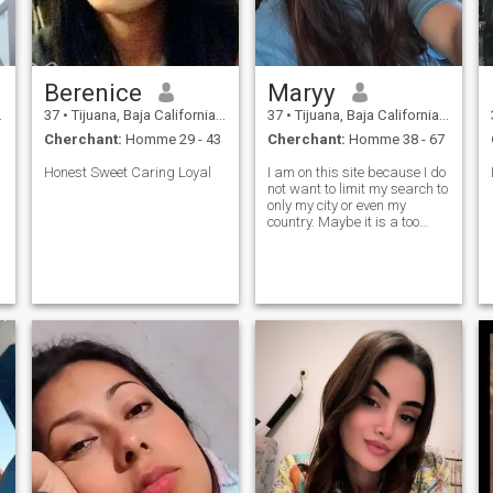
Berenice
Maryy
37
•
Tijuana, Baja California, Mexique
37
•
Tijuana, Baja California, Mexique
Cherchant:
Homme 29 - 43
Cherchant:
Homme 38 - 67
Honest Sweet Caring Loyal
I am on this site because I do
not want to limit my search to
only my city or even my
country. Maybe it is a too
romantic or philosophical
point of view, but I consider
myself a tender, sweet and
calm woman. I am a very
romantic person. So, if you ar