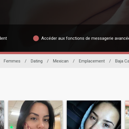
dent
Accéder aux fonctions de messagerie avancé
Femmes
/
Dating
/
Mexican
/
Emplacement
/
Baja Ca