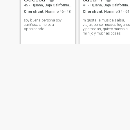
45
•
Tijuana, Baja California, Mexique
41
•
Tijuana, Baja California, Mexique
Cherchant:
Homme 46 - 48
Cherchant:
Homme 34 - 61
soy buena persona soy
m gusta la musica salsa,
cariñosa amorosa
viajar, concer nuevos lugares
apasionada
y personas, quiero mucho a
mi hijo y muchas cosas
Violeta
Joselynne
28
•
Tijuana, Baja California, Mexique
24
•
Tijuana, Baja California, Mexique