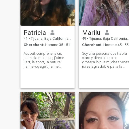
Patricia
Marilu
41
•
Tijuana, Baja California, Mexique
49
•
Tijuana, Baja California, Mexique
Cherchant:
Homme 35 - 51
Cherchant:
Homme 45 - 55
Accueil, compréhension,
Soy una persona que habla
j'aime la musique, j'aime
claro y directo pero no
l'art, le sport, la nature,
grosera lo que muchas veces
j'aime voyager, j'aime
no es agradable para la
cuisiner, j'aime aller faire une
mayoría de las personas
promenade et faire du
que les hablen sin filtros ( NO
shopping, j'aime regarder
envíes mensaje si no tienes
des films, je suis honnête
interes de trabajar en una
sincèrement affectueux
relación,NO estoy aquí para
amical Alegre respectueux,
hab
j'aime chiquear et que je
choque, je suis styliste, je
suis un je suis un peu
secouriste, je suis une dame
qui parle, j'aime avoir des
détails avec mon partenaire
par exemple si je n'ai pas
d'argent je peux lui donner