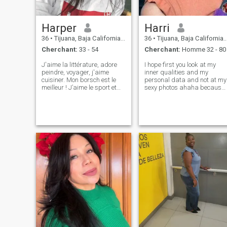
Harper
Harri
36
•
Tijuana, Baja California, Mexique
36
•
Tijuana, Baja California, Mexique
Cherchant:
33 - 54
Cherchant:
Homme 32 - 80
J'aime la littérature, adore
I hope first you look at my
peindre, voyager, j'aime
inner qualities and my
cuisiner. Mon borsch est le
personal data and not at my
meilleur ! J’aime le sport et
sexy photos ahaha because 
surtout, j’aime la vie et je
am an interesting lady not
trouve toujours des moments
only externally, but also in my
positifs dans tout. Aussi je ne
soul I have a spark that is no
me dérange pas de passer
less important to find out I
du temps avec des amis et
understand that men alwa
faire des promenades et
barbecue.