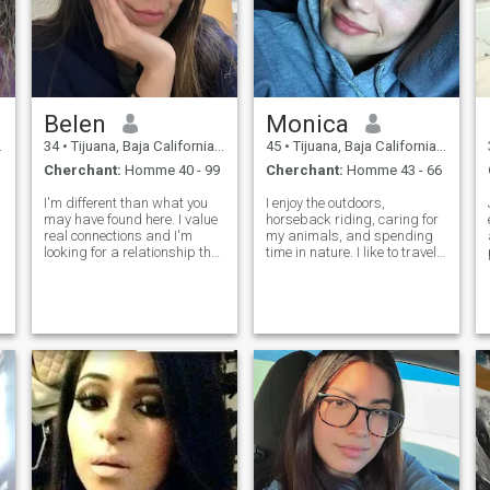
Belen
Monica
34
•
Tijuana, Baja California, Mexique
45
•
Tijuana, Baja California, Mexique
Cherchant:
Homme 40 - 99
Cherchant:
Homme 43 - 66
I'm different than what you
I enjoy the outdoors,
may have found here. I value
horseback riding, caring for
real connections and I'm
my animals, and spending
looking for a relationship that
time in nature. I like to travel
goes beyond virtual
whenever I can, experience
conversations. If you're
new cultures, try different
interested in something
flavors, and learn from each
authentic and long-lasting,
place I visit. I also value quiet
where we can both grow and
time: a meal with good
enjoy what l