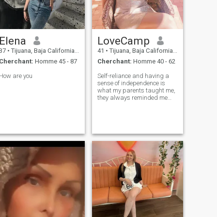
Elena
LoveCamp
37
•
Tijuana, Baja California, Mexique
41
•
Tijuana, Baja California, Mexique
Cherchant:
Homme 45 - 87
Cherchant:
Homme 40 - 62
How are you
Self-reliance and having a
sense of independence is
what my parents taught me,
they always reminded me
that life is not a bed of roses.
I can easily adapt to
changing circumstances
and I can compromise when
necessary.