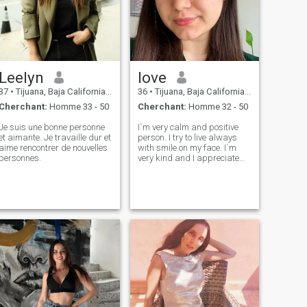
Leelyn
love
37
•
Tijuana, Baja California, Mexique
36
•
Tijuana, Baja California, Mexique
Cherchant:
Homme 33 - 50
Cherchant:
Homme 32 - 50
Je suis une bonne personne
I`m very calm and positive
et aimante. Je travaille dur et
person. I try to live always
aime rencontrer de nouvelles
with smile on my face. I`m
personnes.
very kind and I appreciate
the same people. I`m serious
lady and purposeful lady.I
try to get from life everything
positive and nice, because it
is very important for