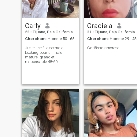
un bon massage, préparer
sa nourriture préférée si je
n'apprends pas à la
préparer, serait son
infirmière privée et son
Carly
Graciela
styliste personnel, sans
oublier les soins que je dois
53
•
Tijuana, Baja California, Mexique
31
•
Tijuana, Baja California, Mexique
avoir et je peu
Cherchant:
Homme 50 - 65
Cherchant:
Homme 29 - 48
Juste une fille normale
Cariñosa amoroso
Looking pour un mâle
mature, grand et
responsable 48-60.