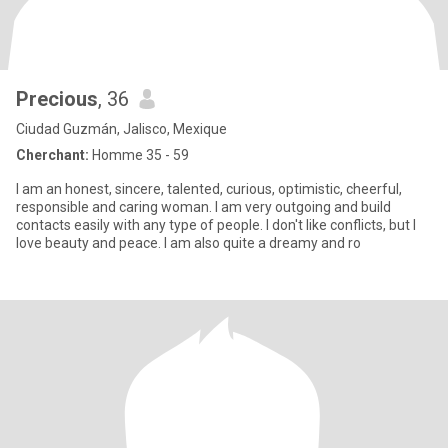
Precious
, 36
Ciudad Guzmán, Jalisco, Mexique
Cherchant:
Homme 35 - 59
I am an honest, sincere, talented, curious, optimistic, cheerful,
responsible and caring woman. I am very outgoing and build
contacts easily with any type of people. I don't like conflicts, but I
love beauty and peace. I am also quite a dreamy and ro