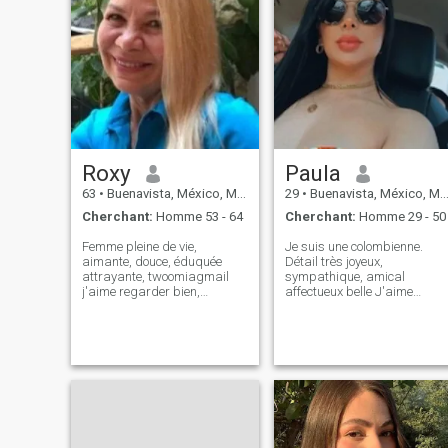
Roxy
Paula
63
•
Buenavista, México, Mexique
29
•
Buenavista, México, Mexique
Cherchant:
Homme 53 - 64
Cherchant:
Homme 29 - 50
Femme pleine de vie,
Je suis une colombienne.
aimante, douce, éduquée
Détail très joyeux,
attrayante, twoomiagmail
sympathique, amical
j'aime regarder bien,
affectueux belle J'aime
marcher, danser
cuisiner et boire un bon vin
voyage et connaître le monde