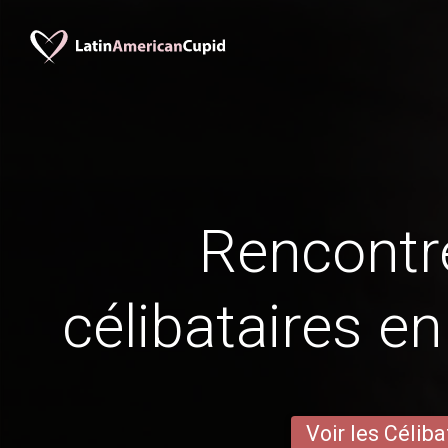
Rencontr
célibataires e
Voir les Céliba