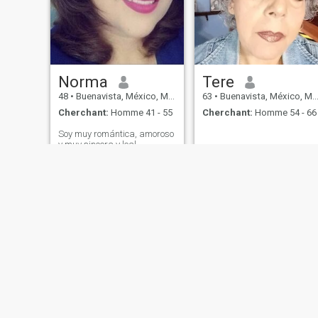
Norma
Tere
48
•
Buenavista, México, Mexique
63
•
Buenavista, México, Mexique
Cherchant:
Homme 41 - 55
Cherchant:
Homme 54 - 66
Soy muy romántica, amoroso
y muy sincera y leal
Qui sommes-nous
Contactez Nous
Témoignages
Condition
This website is operated by D