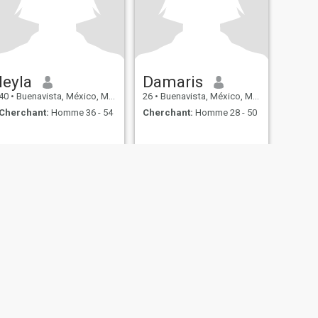
leyla
Damaris
40
•
Buenavista, México, Mexique
26
•
Buenavista, México, Mexique
Cherchant:
Homme 36 - 54
Cherchant:
Homme 28 - 50
itique de Cookie
Sécurité
Plan du site
Règles de communauté
107, USA, reg. number 5529030.