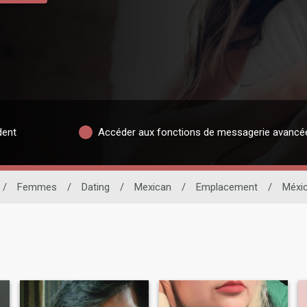
dent
Accéder aux fonctions de messagerie avancé
/
Femmes
/
Dating
/
Mexican
/
Emplacement
/
Méxi