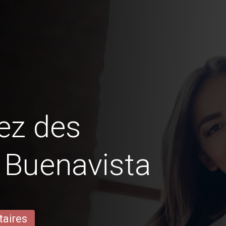
ez des
n Buenavista
taires