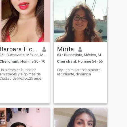
Barbara Flores
Mirita
25
•
Buenavista, México, Mexique
63
•
Buenavista, México, Mexique
Cherchant:
Homme 30 - 70
Cherchant:
Homme 54 - 66
Hola estoy en busca de
Soy una mujer trabajadora,
amistades y algo más,de
estudiante, dinámica
Ciudad de México,25 años