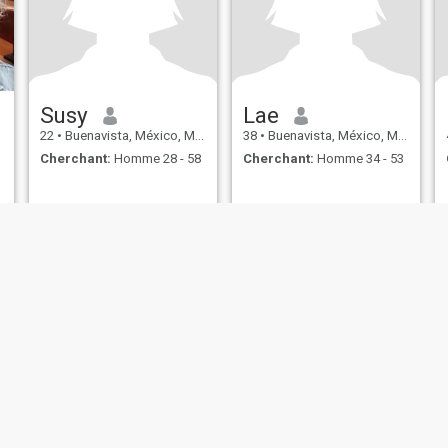
Susy
Lae
22
•
Buenavista, México, Mexique
38
•
Buenavista, México, Mexique
Cherchant:
Homme 28 - 58
Cherchant:
Homme 34 - 53
s d’utilisation
Politique de remboursement
Politique de confidentialité
Pol
IL MIL, INC. located at 200 Townsend St., Unit 43, San Francisco CA 94