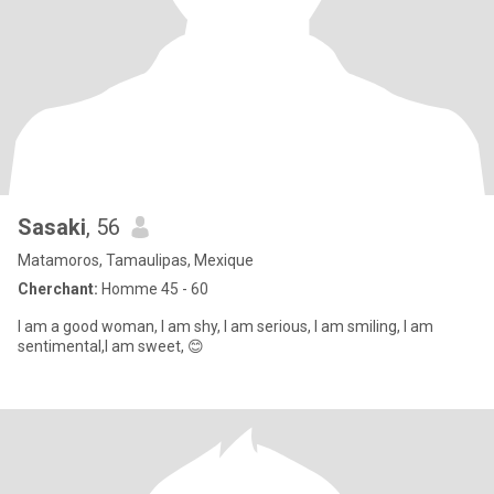
Sasaki
, 56
Matamoros, Tamaulipas, Mexique
Cherchant:
Homme 45 - 60
I am a good woman, I am shy, I am serious, I am smiling, I am
sentimental,I am sweet, 😊