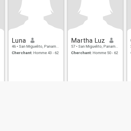
Luna
Martha Luz
46
•
San Miguelito, Panamá, Paname
57
•
San Miguelito, Panamá, Paname
Cherchant:
Homme 43 - 62
Cherchant:
Homme 50 - 62
s d’utilisation
Politique de remboursement
Politique de confidentialité
Pol