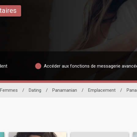
taires
dent
Accéder aux fonctions de messagerie avancé
Femmes
/
Dating
/
Panamanian
/
Emplacement
/
Pan