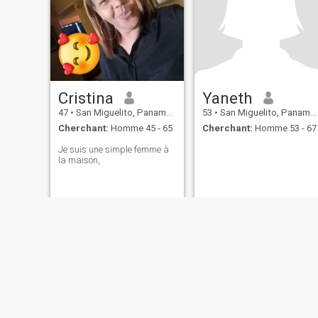
Cristina
Yaneth
47
•
San Miguelito, Panamá, Paname
53
•
San Miguelito, Panamá, Paname
Cherchant:
Homme 45 - 65
Cherchant:
Homme 53 - 67
Je suis une simple femme à
la maison,
Qui sommes-nous
Contactez Nous
Témoignages
Condition