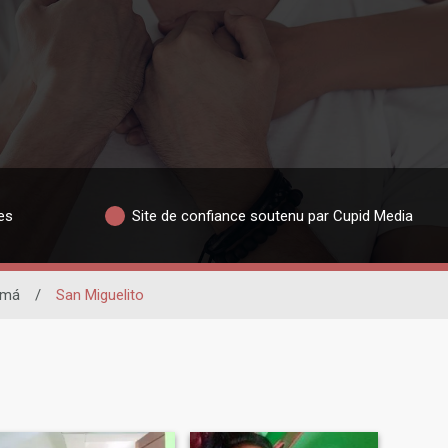
es
Site de confiance soutenu par Cupid Media
amá
/
San Miguelito