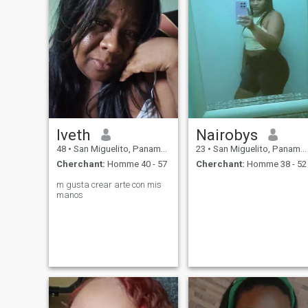
Iveth
Nairobys
48
•
San Miguelito, Panamá, Paname
23
•
San Miguelito, Panamá, Paname
Cherchant:
Homme 40 - 57
Cherchant:
Homme 38 - 52
m gusta crear arte con mis
manos