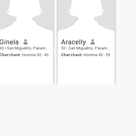
Ginela
Aracelly
30
•
San Miguelito, Panamá, Paname
53
•
San Miguelito, Panamá, Paname
Cherchant:
Homme 30 - 40
Cherchant:
Homme 45 - 59
itique de Cookie
Sécurité
Plan du site
Règles de communauté