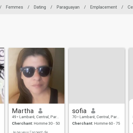
/
Femmes
/
Dating
/
Paraguayan
/
Emplacement
/
Ce
Martha
sofia
49
•
Lambaré, Central, Paraguay
70
•
Lambaré, Central, Paraguay
Cherchant:
Homme 30 - 50
Cherchant:
Homme 60 - 75
Je ne veux l'argent de