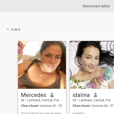
Rencontre latine
1 - 6 de 6
Mercedes
idalina
42
•
Lambaré, Central, Paraguay
53
•
Lambaré, Central, Paraguay
Cherchant:
Homme 35 - 70
Cherchant:
Homme 44 - 57
Tout d'abord je crois en mon
Honesta