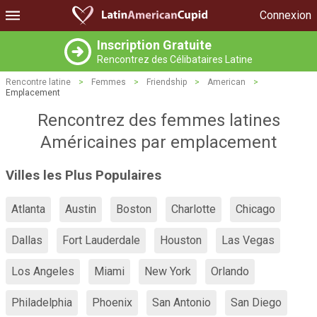
Connexion
Inscription Gratuite
Rencontrez des Célibataires Latine
Rencontre latine
>
Femmes
>
Friendship
>
American
>
Emplacement
Rencontrez des femmes latines
Américaines par emplacement
Villes les Plus Populaires
Atlanta
Austin
Boston
Charlotte
Chicago
Dallas
Fort Lauderdale
Houston
Las Vegas
Los Angeles
Miami
New York
Orlando
Philadelphia
Phoenix
San Antonio
San Diego