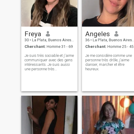
Freya
Angeles
30
•
La Plata, Buenos Aires, Argentine
36
•
La Plata, Buenos Aires, Argentine
Cherchant:
Homme 31 - 69
Cherchant:
Homme 25 - 45
Je suis très sociable et j'aime
Je me considère comme une
communiquer avec des gens
personne très drôle, j’aime
intéressants. Je suis aussi
danser, marcher et être
une personne très
heureux.
travailleuse. J'aime les
longues promenades,
discuter avec des amis et
des parents, boire du café et
profiter du beau temps.
J’adore danser parce que ça
me donne l’opportunité d’être
en forme et de me sentir plus
féminine