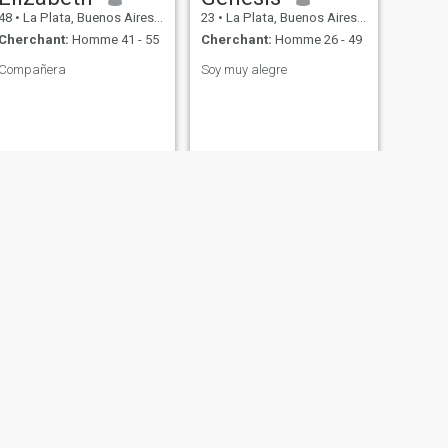
48
•
La Plata, Buenos Aires, Argentine
23
•
La Plata, Buenos Aires, Argentine
Cherchant:
Homme 41 - 55
Cherchant:
Homme 26 - 49
Compañera
Soy muy alegre
SUIVANT
Juliana
36
•
La Plata, Buenos Aires, Argentine