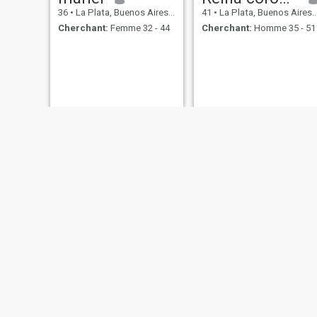
36
•
La Plata, Buenos Aires, Argentine
41
•
La Plata, Buenos Aires, Argentine
Cherchant:
Femme 32 - 44
Cherchant:
Homme 35 - 51
Yesica
Andrea
41
•
La Plata, Buenos Aires, Argentine
27
•
La Plata, Buenos Aires, Argentine