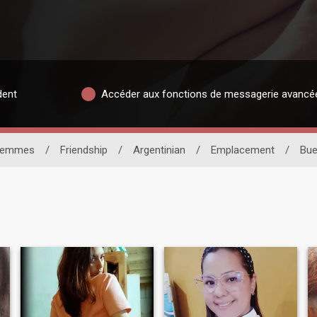
dent
Accéder aux fonctions de messagerie avancé
Femmes
/
Friendship
/
Argentinian
/
Emplacement
/
Bue