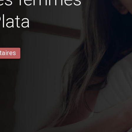
lata
taires