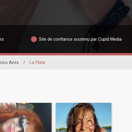
es
Site de confiance soutenu par Cupid Media
nos Aires
/
La Plata