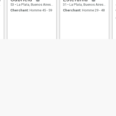
53
•
La Plata, Buenos Aires, Argentine
31
•
La Plata, Buenos Aires, Argentine
Cherchant:
Homme 45 - 59
Cherchant:
Homme 29 - 48
Gloria
Inés
69
•
La Plata, Buenos Aires, Argentine
51
•
La Plata, Buenos Aires, Argentine