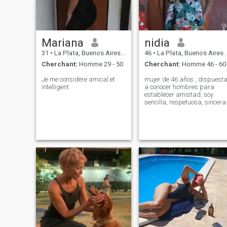
Mariana
nidia
31
•
La Plata, Buenos Aires, Argentine
46
•
La Plata, Buenos Aires, Argentine
Cherchant:
Homme 29 - 50
Cherchant:
Homme 46 - 60
Je me considère amical et
mujer de 46 años , dispuest
intelligent
a conocer hombres para
establecer amistad, soy
sencilla, respetuosa, sincera