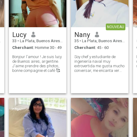
NOUVEAU
Lucy
Nany
33
•
La Plata, Buenos Aires, Argentine
35
•
La Plata, Buenos Aires, Argentine
Cherchant:
Homme 30 - 49
Cherchant:
45 - 60
Bonjour l'amour ! Je suis lucy
Soy chef y estudiante de
de Buenos aires, argentine.
ingeniería naval muy
J'aime prendre des photos,
extrovertida me gusta mucho
bonne compagnie et café 🥰
conversar, me encanta ver
deportes y experimentar
cosas nuevas.