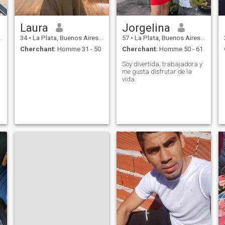
Laura
Jorgelina
34
•
La Plata, Buenos Aires, Argentine
57
•
La Plata, Buenos Aires, Argentine
Cherchant:
Homme 31 - 50
Cherchant:
Homme 50 - 61
Soy divertida, trabajadora y
me gusta disfrutar de la
vida.