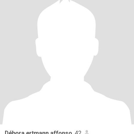
Débora ertmann affonso
, 42