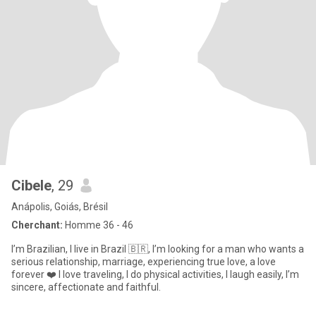
Cibele
, 29
Anápolis, Goiás, Brésil
Cherchant:
Homme 36 - 46
I’m Brazilian, I live in Brazil 🇧🇷, I’m looking for a man who wants a
serious relationship, marriage, experiencing true love, a love
forever ❤️ I love traveling, I do physical activities, I laugh easily, I’m
sincere, affectionate and faithful.