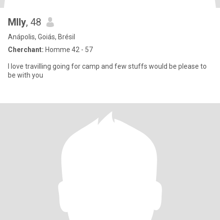
Mlly
, 48
Anápolis, Goiás, Brésil
Cherchant:
Homme 42 - 57
I love travilling going for camp and few stuffs would be please to
be with you