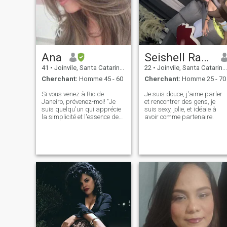
Ana
Seishell Ramirez
41
•
Joinvile, Santa Catarina, Brésil
22
•
Joinvile, Santa Catarina, Brésil
Cherchant:
Homme 45 - 60
Cherchant:
Homme 25 - 70
Si vous venez à Rio de
Je suis douce, j'aime parler
Janeiro, prévenez-moi! "Je
et rencontrer des gens, je
suis quelqu'un qui apprécie
suis sexy, jolie, et idéale à
la simplicité et l'essence des
avoir comme partenaire.
choses, mais j'ai un cœur
plein de curiosité et un désir
d'explorer le nouveau. J'aime
découvrir des saveurs, des
lieux et des expériences qui
m'aident à grandir et à voir
le monde sous différents
angles. Je crois que la vie est
faite de moments spéciaux,
et je suis toujours ouverte à
les partager avec quelqu'un
qui apprécie la beauté du
minimalisme, ainsi que la
richesse des nouvelles