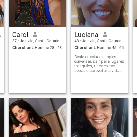
Carol
Luciana
27
•
Joinvile, Santa Catarina, Brésil
48
•
Joinvile, Santa Catarina, Brésil
Cherchant:
Homme 28 - 48
Cherchant:
Homme 45 - 65
Gosto de coisas simples:
conversar, sair para lugares
tranquilos, rir de coisas
bobas e aproveitar a vida
com leveza.