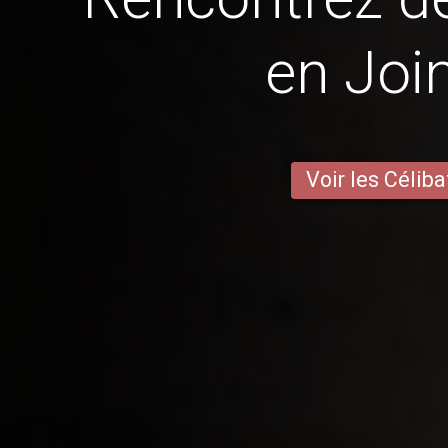
en Join
Voir les Céliba