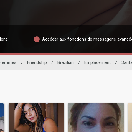
dent
Accéder aux fonctions de messagerie avancé
Femmes
/
Friendship
/
Brazilian
/
Emplacement
/
Santa