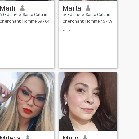
Marli
Marta
60
•
Joinvile, Santa Catarina, Brésil
53
•
Joinvile, Santa Catarina, Brésil
Cherchant:
Homme 59 - 64
Cherchant:
Homme 45 - 59
Feliz
Milena
Mirly