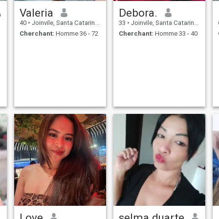
Valeria
Debora.
40
•
Joinvile, Santa Catarina, Brésil
33
•
Joinvile, Santa Catarina, Brésil
Cherchant:
Homme 36 - 72
Cherchant:
Homme 33 - 40
Love
selma duarte