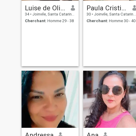
Luise de Oliveira
Paula Cristina da silva
34
•
Joinvile, Santa Catarina, Brésil
30
•
Joinvile, Santa Catarina, Brésil
Cherchant:
Homme 29 - 38
Cherchant:
Homme 30 - 40
Andressa
Ana