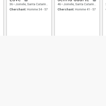
36
•
Joinvile, Santa Catarina, Brésil
46
•
Joinvile, Santa Catarina, Brésil
Cherchant:
Homme 34 - 57
Cherchant:
Homme 41 - 57
Graziele
Neurelize Nurnberg
35
•
Joinvile, Santa Catarina, Brésil
41
•
Joinvile, Santa Catarina, Brésil