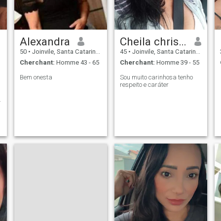
Alexandra
Cheila christine
50
•
Joinvile, Santa Catarina, Brésil
45
•
Joinvile, Santa Catarina, Brésil
Cherchant:
Homme 43 - 65
Cherchant:
Homme 39 - 55
Bem onesta
Sou muito carinhosa tenho
respeito e caráter
a