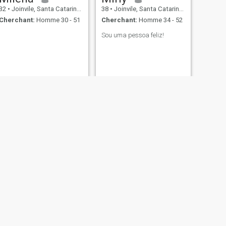
32
•
Joinvile, Santa Catarina, Brésil
38
•
Joinvile, Santa Catarina, Brésil
Cherchant:
Homme 30 - 51
Cherchant:
Homme 34 - 52
Sou uma pessoa feliz!
SUIVANT
Abbey
24
•
Joinvile, Santa Catarina, Brésil