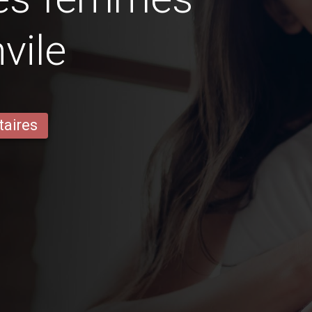
vile
taires