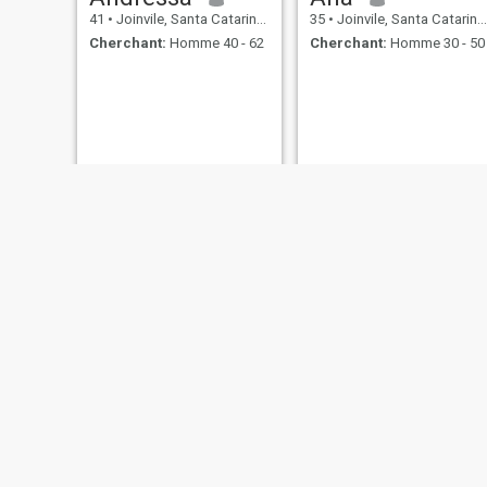
41
•
Joinvile, Santa Catarina, Brésil
35
•
Joinvile, Santa Catarina, Brésil
Cherchant:
Homme 40 - 62
Cherchant:
Homme 30 - 50
Neurelis Durand
Brunaa
40
•
Joinvile, Santa Catarina, Brésil
24
•
Joinvile, Santa Catarina, Brésil