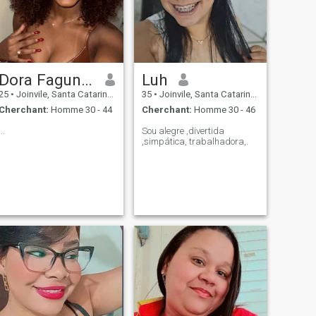
Dora Fagundes
Luh
25
•
Joinvile, Santa Catarina, Brésil
35
•
Joinvile, Santa Catarina, Brésil
Cherchant:
Homme 30 - 44
Cherchant:
Homme 30 - 46
...
Sou alegre ,divertida
,simpática, trabalhadora,.