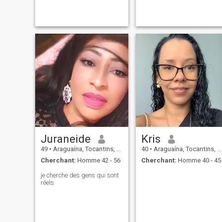
what we have right now, and
create a cozy home together.
Juraneide
Kris
49
•
Araguaína, Tocantins, Brésil
40
•
Araguaína, Tocantins, Brésil
Cherchant:
Homme 42 - 56
Cherchant:
Homme 40 - 45
je cherche des gens qui sont
réels