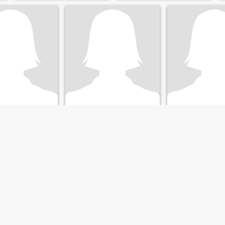
Elizabeth Cabello Martínez
Aline
Ysa
a, Tocantins, Brésil
48
•
Araguaína, Tocantins, Brésil
38
•
Araguaína, Tocant
t:
Homme 29 - 50
Cherchant:
Homme 42 - 57
Cherchant:
Homm