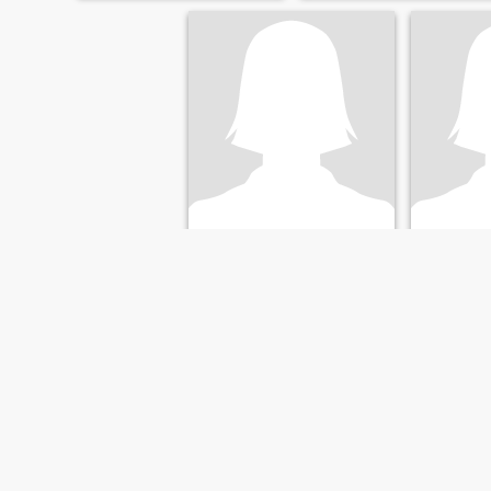
Telma
41
•
Araguaína, Tocantins, Brésil
28
•
Araguaín
Cherchant:
Homme 36 - 53
Cherchan
PREMIER
PRÉCÉDENT