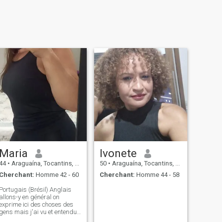
Maria
Ivonete
44
•
Araguaína, Tocantins, Brésil
50
•
Araguaína, Tocantins, Brésil
Cherchant:
Homme 42 - 60
Cherchant:
Homme 44 - 58
Portugais (Brésil) Anglais
allons-y en général on
exprime ici des choses des
gens mais j'ai vu et entendu
tellement de choses ici que