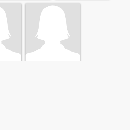
Natasha
ins, Brésil
44
•
Araguaína, Tocantins, Brésil
e 34 - 52
Cherchant:
Homme 38 - 53
SUIVANT
DERNIER