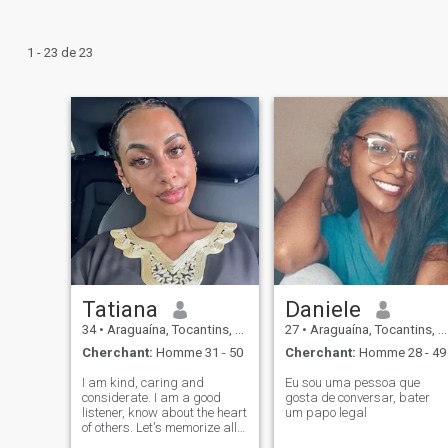
1 - 23 de 23
Tatiana
Daniele
34
•
Araguaína, Tocantins, Brésil
27
•
Araguaína, Tocantins, Brésil
Cherchant:
Homme 31 - 50
Cherchant:
Homme 28 - 49
I am kind, caring and
Eu sou uma pessoa que
considerate. I am a good
gosta de conversar, bater
listener, know about the heart
um papo legal
of others. Let's memorize all
the good things, cherish