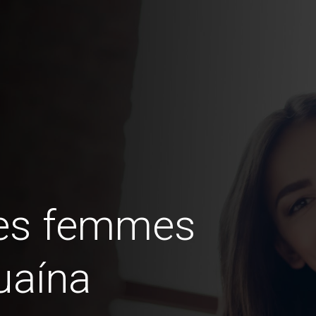
des femmes
uaína