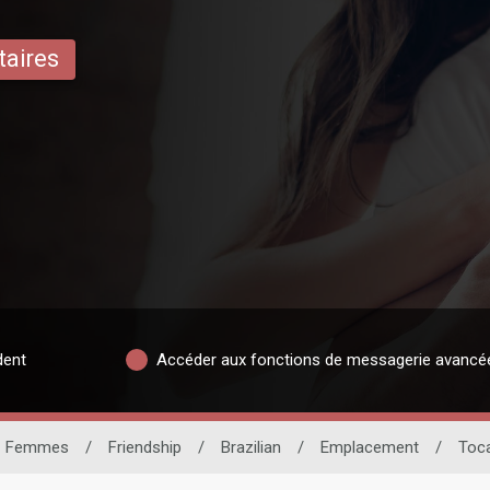
taires
dent
Accéder aux fonctions de messagerie avancé
Femmes
/
Friendship
/
Brazilian
/
Emplacement
/
Toca