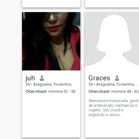
juh
Graces
36
•
Araguaína, Tocantins, Brésil
55
•
Araguaína, Tocantins, Brésil
Cherchant:
Homme 32 - 50
Cherchant:
Homme 48 - 65
Atenciosa e humorada, gost
de artesanato, cachoeiras e
viajens. Sou cristã e
seguindo a Jesus,
procurando um
relacionamento sério com um
homem que ama Deus.