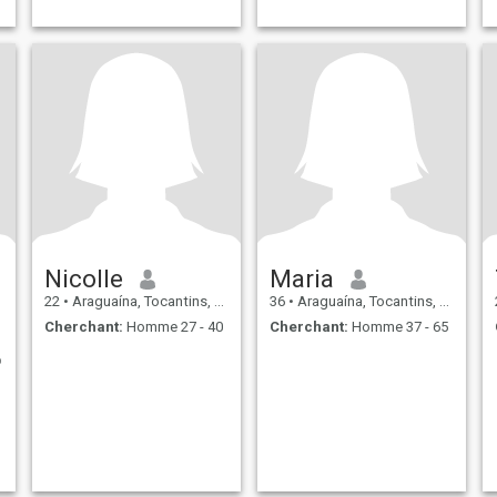
Nicolle
Maria
22
•
Araguaína, Tocantins, Brésil
36
•
Araguaína, Tocantins, Brésil
Cherchant:
Homme 27 - 40
Cherchant:
Homme 37 - 65
o