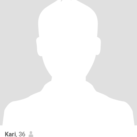
Kari
, 36