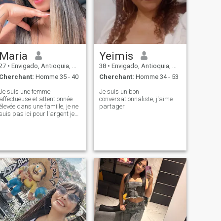
Maria
Yeimis
27
•
Envigado, Antioquia, Colombie
38
•
Envigado, Antioquia, Colombie
Cherchant:
Homme 35 - 40
Cherchant:
Homme 34 - 53
Je suis une femme
Je suis un bon
affectueuse et attentionnée
conversationnaliste, j'aime
élevée dans une famille, je ne
partager
suis pas ici pour l'argent je
cherche quelque chose de
réel Un futur mari i ne sais
pas pourquoi la page ne
laisse pas envoyer des
messages inst