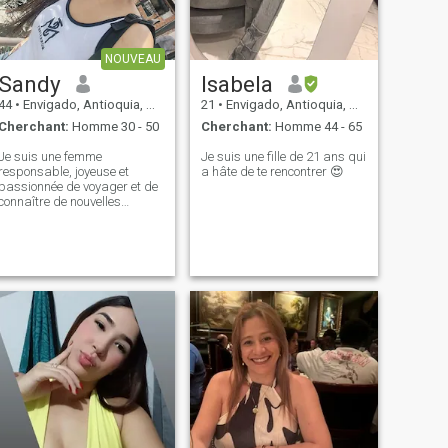
NOUVEAU
Sandy
Isabela
44
•
Envigado, Antioquia, Colombie
21
•
Envigado, Antioquia, Colombie
Cherchant:
Homme 30 - 50
Cherchant:
Homme 44 - 65
Je suis une femme
Je suis une fille de 21 ans qui
responsable, joyeuse et
a hâte de te rencontrer 😍
passionnée de voyager et de
connaître de nouvelles
cultures. J'aime apprendre,
grandir et partager des
moments spéciaux. Je ne
suis pas à la recherche
d'aventures ou de relations
passagères