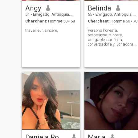
Angy
Belinda
54
•
Envigado, Antioquia, Colombie
55
•
Envigado, Antioquia, Colombie
Cherchant:
Homme 50 - 58
Cherchant:
Homme 60 - 70
travailleur, sincère,
Persona honesta,
respetuosa, sincera,
amigable, cariñosa,
conversadora y luchadora.
Tres uno cinco seis nueve
seis tres cinco uno siete
Daniela Rodríguez Gómez
Maria