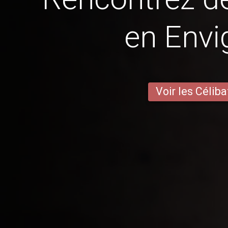
en Env
Voir les Céliba