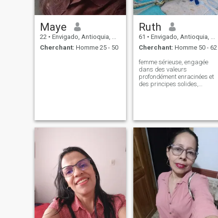
Maye
Ruth
22
•
Envigado, Antioquia, Colombie
61
•
Envigado, Antioquia, Colombie
Cherchant:
Homme 25 - 50
Cherchant:
Homme 50 - 62
femme sérieuse, engagée
dans des valeurs
profondément enracinées et
des principes solides,
préoccupée par ma
croissance personnelle,
simple, affectueuse et sûre
d'elle-même