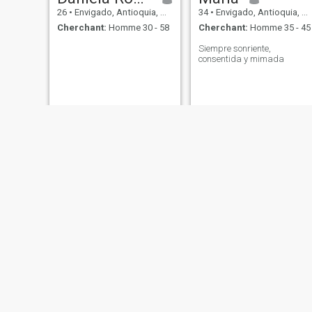
26
•
Envigado, Antioquia, Colombie
34
•
Envigado, Antioquia, Colombie
Cherchant:
Homme 30 - 58
Cherchant:
Homme 35 - 45
Siempre sonriente,
consentida y mimada
camila
Luisa Fernanda
37
•
Envigado, Antioquia, Colombie
28
•
Envigado, Antioquia, Colombie