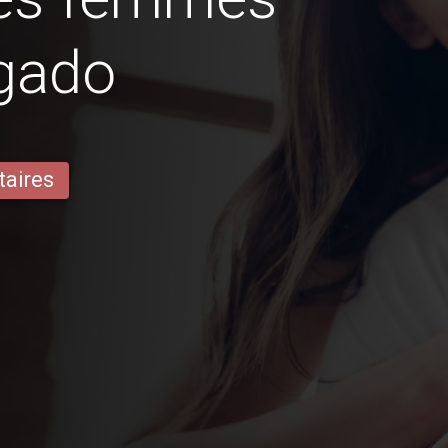
igado
taires