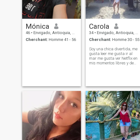
Mónica
Carola
46
•
Envigado, Antioquia, Colombie
34
•
Envigado, Antioquia, Colombie
Cherchant:
Homme 41 - 56
Cherchant:
Homme 30 - 55
Soy una chica divertida, me
gusta leer me gusta ir al
mar me gusta ver Netflix en
mis momentos libres y de
camping me gusta ir a
caminata me gustan las
cenas románticas el vino 🍷
me me gustas sonreír, Ser
muy feliz me gustan los
animales los adoro me gust
mi trabajo