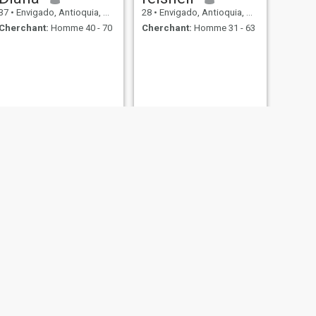
37
•
Envigado, Antioquia, Colombie
28
•
Envigado, Antioquia, Colombie
Cherchant:
Homme 40 - 70
Cherchant:
Homme 31 - 63
SUIVANT
cielo
24
•
Envigado, Antioquia, Colombie