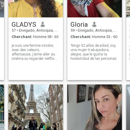
GLADYS
Gloria
57
•
Envigado, Antioquia, Colombie
59
•
Envigado, Antioquia, Colombie
Cherchant:
Homme 58 - 65
Cherchant:
Homme 53 - 60
je suis une femme sincère,
Tengo 52 años de edad, soy
avec des valeurs,
una mujer trabajadora,
affectueuse, j’aime aller au
alegre, que le gusta la
cinéma ou regarder netflix à
honestidad de las personas
la maison, sortir au
restaurant ou cuisiner
quelque chose de riche à la
maison, sortir pour une
promenade, voyager, la
a
bonne humeur, j’aime la
bonne compagnie