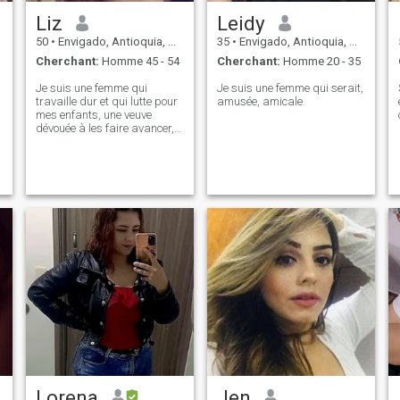
Liz
Leidy
50
•
Envigado, Antioquia, Colombie
35
•
Envigado, Antioquia, Colombie
Cherchant:
Homme 45 - 54
Cherchant:
Homme 20 - 35
Je suis une femme qui
Je suis une femme qui serait,
travaille dur et qui lutte pour
amusée, amicale
mes enfants, une veuve
dévouée à les faire avancer,
je n'aime pas les menteurs et
les hommes trop jeunes que
je préfère à partir de 48
Lorena
Jen