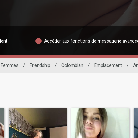
dent
Accéder aux fonctions de messagerie avancé
Femmes
/
Friendship
/
Colombian
/
Emplacement
/
An