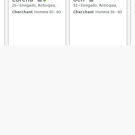
26
•
Envigado, Antioquia, Colombie
32
•
Envigado, Antioquia, Colombie
Cherchant:
Homme 30 - 60
Cherchant:
Homme 36 - 60
.
Andrea
Veronica
38
•
Envigado, Antioquia, Colombie
36
•
Envigado, Antioquia, Colombie