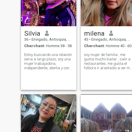
Silvia
milena
36
•
Envigado, Antioquia, Colombie
45
•
Envigado, Antioquia, Colombie
Cherchant:
Homme 38 - 58
Cherchant:
Homme 40 - 60
Estoy buscando una relación
soy mujer de familia , me
seria a largo plazo, soy una
gusta mucho bailar , salir a
mujer trabajadora,
restaurantes, me gusta el
independiente, atenta y con
fútbol e ir al estadio a ver mi
buen sentido del humor. Muy
equipo del alma jajaja 😂 💚
activa, me gusta hacer
, soy muy alegre y
deportes, planes tranquilos
respetuosa , el mar es mi
en familia, escapadas al
plan favorito. bueno sin
campo y claro salir a bailar
mucho que decir , espero
algunas veces
encontrar l