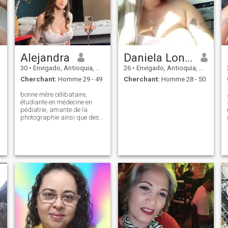
Alejandra
Daniela Londoño
30
•
Envigado, Antioquia, Colombie
26
•
Envigado, Antioquia, Colombie
Cherchant:
Homme 29 - 49
Cherchant:
Homme 28 - 50
bonne mère célibataire,
étudiante en médecine en
pédiatrie, amante de la
photographie ainsi que des
arts d'interprétation, de
modélisation et de scène