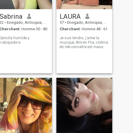
Sabrina
LAURA
22
•
Envigado, Antioquia, Colombie
57
•
Envigado, Antioquia, Colombie
Cherchant:
Homme 30 - 80
Cherchant:
Homme 48 - 61
Sencilla humilde y
Je suis tendre, j'aime la
trabajadora
musique, être en Flia, cinéma
etc Me connaître est mieux