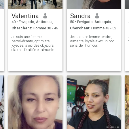
Valentina
Sandra
40
•
Envigado, Antioquia, Colombie
50
•
Envigado, Antioquia, Colombie
Cherchant:
Homme 30 - 46
Cherchant:
Homme 43 - 52
Je suis une femme
Je suis une femme tendre,
persévérante, optimiste,
aimante, loyale avec un bon
joyeuse, avec des objectifs
sens de l'humour.
clairs, détaillée et aimante.