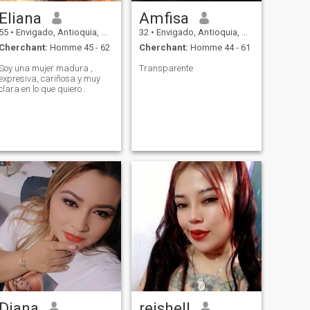
Eliana
Amfisa
55
•
Envigado, Antioquia, Colombie
32
•
Envigado, Antioquia, Colombie
Cherchant:
Homme 45 - 62
Cherchant:
Homme 44 - 61
Soy una mujer madura ,
Transparente
expresiva, cariñosa y muy
clara en lo que quiero .
Diana
reishell