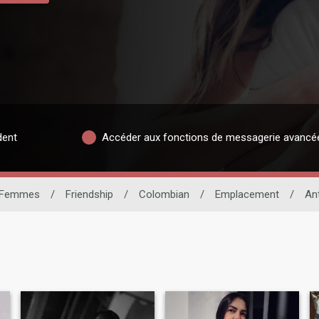
dent
Accéder aux fonctions de messagerie avancé
Femmes
/
Friendship
/
Colombian
/
Emplacement
/
An