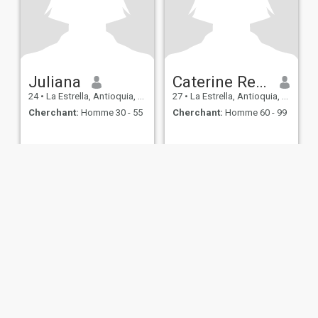
Juliana
Caterine Restrepo
24
•
La Estrella, Antioquia, Colombie
27
•
La Estrella, Antioquia, Colombie
Cherchant:
Homme 30 - 55
Cherchant:
Homme 60 - 99
s d’utilisation
Politique de remboursement
Politique de confidentialité
Pol
IL MIL, INC. located at 200 Townsend St., Unit 43, San Francisco CA 94