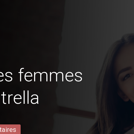
des femmes
trella
taires