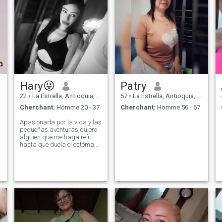
Hary😜
Patry
22
•
La Estrella, Antioquia, Colombie
57
•
La Estrella, Antioquia, Colombie
Cherchant:
Homme 20 - 37
Cherchant:
Homme 56 - 67
Apasionada por la vida y las
pequeñas aventuras,quiero
alguien que me haga reír
hasta que duela el estómago
busco una conexión auténtica
y momentos que valgan la
pena XXXNo necesito
perfección, solo química y
buena onda.XXX