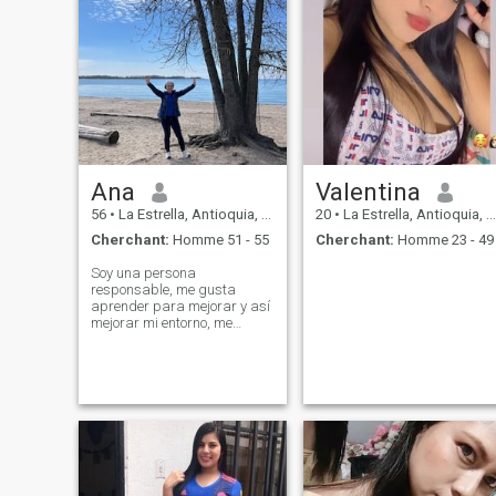
Ana
Valentina
56
•
La Estrella, Antioquia, Colombie
20
•
La Estrella, Antioquia, Colombie
Cherchant:
Homme 51 - 55
Cherchant:
Homme 23 - 49
Soy una persona
responsable, me gusta
aprender para mejorar y así
mejorar mi entorno, me
encanta hacer ejercicio el
cual lo practico a diario, leo
contenido que genere valor
para mi crecimiento
personal, me gusta la
oración, la reflexión y
compartir