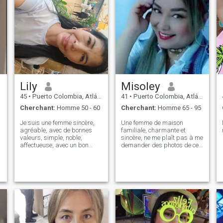
Lily
Misoley
45
•
Puerto Colombia, Atlántico, Colombie
41
•
Puerto Colombia, Atlántico, Colombie
Cherchant:
Homme 50 - 60
Cherchant:
Homme 65 - 95
Je suis une femme sincère,
Une femme de maison
agréable, avec de bonnes
familiale, charmante et
valeurs, simple, noble,
sincère, ne me plaît pas à me
affectueuse, avec un bon
demander des photos de ce
sens de l'humour
qui est normal. Je ne suis ni
prépayé ni webcam pour ce
type de photos, je suis une
dame sérieuse