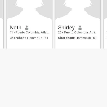
Iveth
Shirley
41
•
Puerto Colombia, Atlántico, Colombie
25
•
Puerto Colombia, Atlántico, Colombie
Cherchant:
Homme 35 - 51
Cherchant:
Homme 30 - 63
s d’utilisation
Politique de remboursement
Politique de confidentialité
Pol
IL MIL, INC. located at 200 Townsend St., Unit 43, San Francisco CA 94