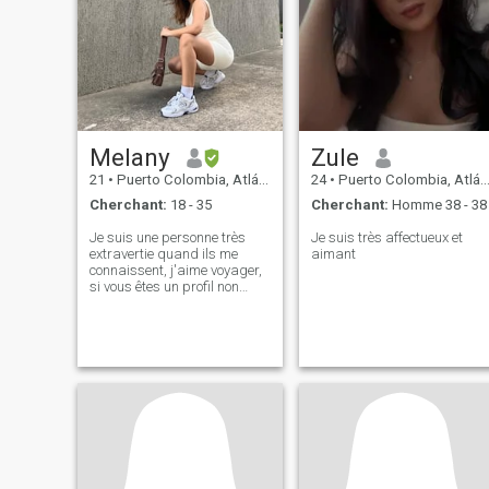
Melany
Zule
21
•
Puerto Colombia, Atlántico, Colombie
24
•
Puerto Colombia, Atlántico, Colombie
Cherchant:
18 - 35
Cherchant:
Homme 38 - 38
Je suis une personne très
Je suis très affectueux et
extravertie quand ils me
aimant
connaissent, j'aime voyager,
si vous êtes un profil non
vérifié ne m'écrivez pas que
je ne perdrai pas mon
temps. J'aime beaucoup la
mer et la nature, j'aime la
bonne nourriture et les bons
paysages