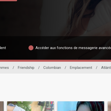
dent
Accéder aux fonctions de messagerie avancé
mmes
/
Friendship
/
Colombian
/
Emplacement
/
Atlánt