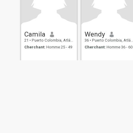
Camila
Wendy
21
•
Puerto Colombia, Atlántico, Colombie
36
•
Puerto Colombia, Atlántico, Colombie
Cherchant:
Homme 25 - 49
Cherchant:
Homme 36 - 60
Qui sommes-nous
Contactez Nous
Témoignages
Condition
This website is operated by D