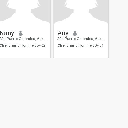
Nany
Any
33
•
Puerto Colombia, Atlántico, Colombie
30
•
Puerto Colombia, Atlántico, Colombie
Cherchant:
Homme 35 - 62
Cherchant:
Homme 30 - 51
itique de Cookie
Sécurité
Plan du site
Règles de communauté
107, USA, reg. number 5529030.