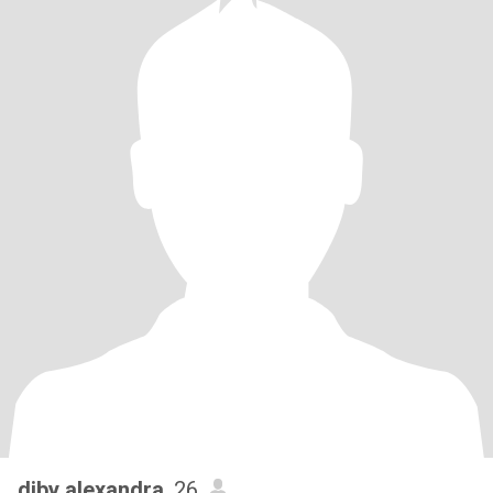
diby alexandra
, 26