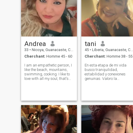
Andrea
tani
33
•
Nicoya, Guanacaste, Costa Rica
45
•
Liberia, Guanacaste, Costa Rica
Cherchant:
Homme 45 - 60
Cherchant:
Homme 38 - 55
I am an empathetic person, I
En esta etapa de mi vida
like the beach, mountains,
busco tranquilidad,
swimming, cooking. I like to
estabilidad y conexiones
love with all my soul, that's
genuinas. Valoro la
why men hurt me. I am very
honestidad, el respeto, la
loving, attentive, and I would
empatía y las personas que
like to meet a man who
cumplen con su palabra. Me
knows how to value what I
interesa compartir con
am worth as a woman.
alguien que disfrute de la
vida, tenga metas y desee
con