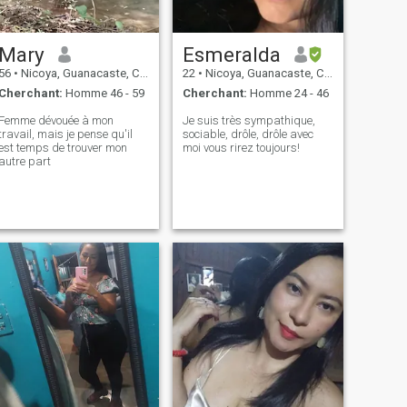
Mary
Esmeralda
56
•
Nicoya, Guanacaste, Costa Rica
22
•
Nicoya, Guanacaste, Costa Rica
Cherchant:
Homme 46 - 59
Cherchant:
Homme 24 - 46
Femme dévouée à mon
Je suis très sympathique,
travail, mais je pense qu'il
sociable, drôle, drôle avec
est temps de trouver mon
moi vous rirez toujours!
autre part