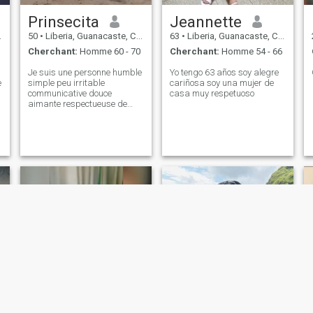
Prinsecita
Jeannette
50
•
Liberia, Guanacaste, Costa Rica
63
•
Liberia, Guanacaste, Costa Rica
Cherchant:
Homme 60 - 70
Cherchant:
Homme 54 - 66
Je suis une personne humble
Yo tengo 63 años soy alegre
e
simple peu irritable
cariñosa soy una mujer de
communicative douce
casa muy respetuoso
aimante respectueuse de
bonne humeur tolérante
souple