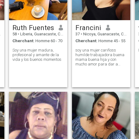
Ruth Fuentes
Francini
58
•
Liberia, Guanacaste, Costa Rica
37
•
Nicoya, Guanacaste, Costa Rica
Cherchant:
Homme 60 - 70
Cherchant:
Homme 45 - 55
Soy una mujer madura,
soy una mujer cariñoss
profesional y amante de la
humilde trabajadora buena
vida y los buenos momentos
mama buena hija y con
mucho amor para dar a
quien de verdad se lo
meresca amo los animales
tengo 7 perros y 2 gatos ellos
y mi hijo son vida