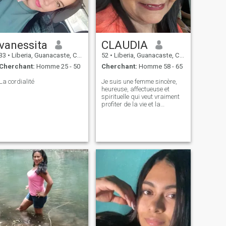
vanessita
CLAUDIA
33
•
Liberia, Guanacaste, Costa Rica
52
•
Liberia, Guanacaste, Costa Rica
Cherchant:
Homme 25 - 50
Cherchant:
Homme 58 - 65
La cordialité
Je suis une femme sincère,
heureuse, affectueuse et
spirituelle qui veut vraiment
profiter de la vie et la
partager avec quelqu'un de
spécial.