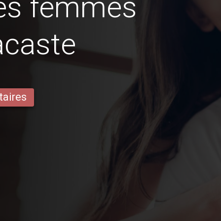
des femmes
acaste
taires