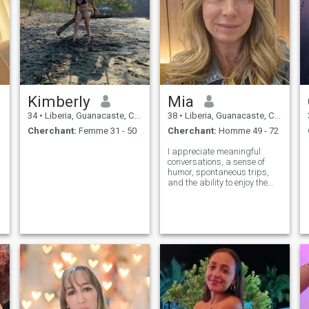
Kimberly
Mia
34
•
Liberia, Guanacaste, Costa Rica
38
•
Liberia, Guanacaste, Costa Rica
Cherchant:
Femme 31 - 50
Cherchant:
Homme 49 - 72
I appreciate meaningful
conversations, a sense of
humor, spontaneous trips,
and the ability to enjoy the
simple things. I'm easygoing,
interesting, and warm. I
inspire, not complicate.