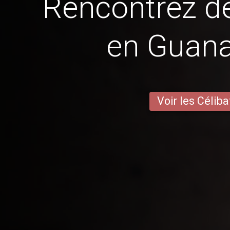
Rencontrez 
en Guan
Voir les Céliba