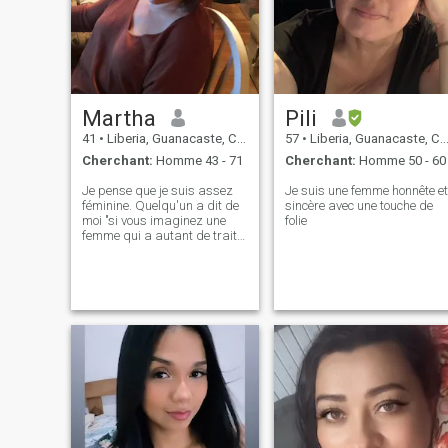
Martha
Pili
41
•
Liberia, Guanacaste, Costa Rica
57
•
Liberia, Guanacaste, Costa Rica
Cherchant:
Homme 43 - 71
Cherchant:
Homme 50 - 60
Je pense que je suis assez
Je suis une femme honnête et
féminine. Quelqu'un a dit de
sincère avec une touche de
moi "si vous imaginez une
folie
femme qui a autant de traits
féminins que possible,
comme la gentillesse, la
sexua Seulement je ne me
souviens plus qui l'a dit. Peu
importe, considère que c'est
à ma façon.