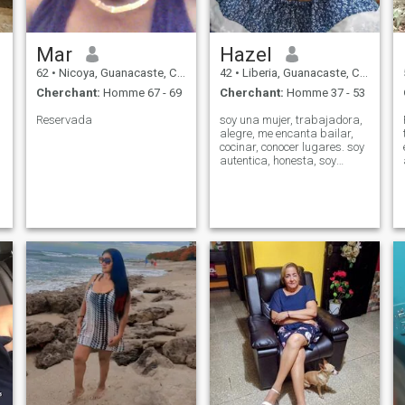
Mar
Hazel
62
•
Nicoya, Guanacaste, Costa Rica
42
•
Liberia, Guanacaste, Costa Rica
Cherchant:
Homme 67 - 69
Cherchant:
Homme 37 - 53
Reservada
soy una mujer, trabajadora,
alegre, me encanta bailar,
cocinar, conocer lugares. soy
autentica, honesta, soy
cariñosa, soy resilente,
inteligente y divertida amo la
vida.