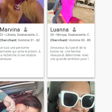
Marvina
Luanna
22
•
Liberia, Guanacaste, Costa Rica
26
•
Nicoya, Guanacaste, Costa Rica
Cherchant:
Homme 31 - 62
Cherchant:
Homme 30 - 85
Je suis une personne
Amoureux du luxe et de la
aimante qui aime le plaisir, à
bonne vie. Une femme
la recherche d'une relation
rêveuse et déterminée. Avec
sérieuse
une grande ambition pour la
santé mentale, la paix
spirituelle et l'estime de soi.
Visionnaire et réussie. ️ TS ️ ️