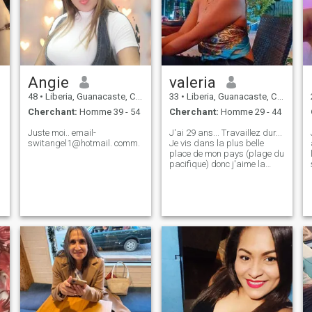
Angie
valeria
48
•
Liberia, Guanacaste, Costa Rica
33
•
Liberia, Guanacaste, Costa Rica
Cherchant:
Homme 39 - 54
Cherchant:
Homme 29 - 44
Juste moi.. email-
J'ai 29 ans... Travaillez dur...
switangel1@hotmail. comm.
Je vis dans la plus belle
place de mon pays (plage du
pacifique) donc j'aime la
marche et la natation dans
la plage ...