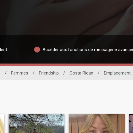
dent
Accéder aux fonctions de messagerie avancé
e
/
Femmes
/
Friendship
/
Costa Rican
/
Emplacement