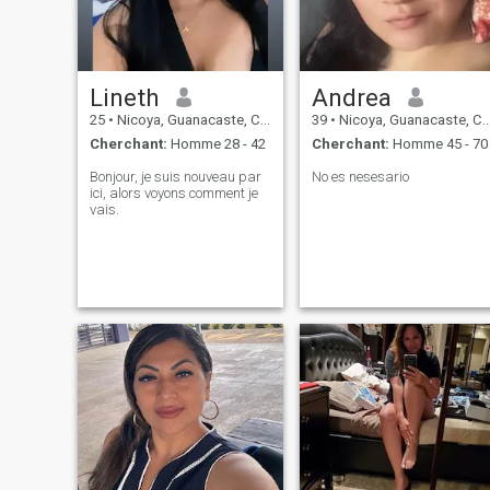
Lineth
Andrea
25
•
Nicoya, Guanacaste, Costa Rica
39
•
Nicoya, Guanacaste, Costa Rica
Cherchant:
Homme 28 - 42
Cherchant:
Homme 45 - 70
Bonjour, je suis nouveau par
No es nesesario
ici, alors voyons comment je
vais.