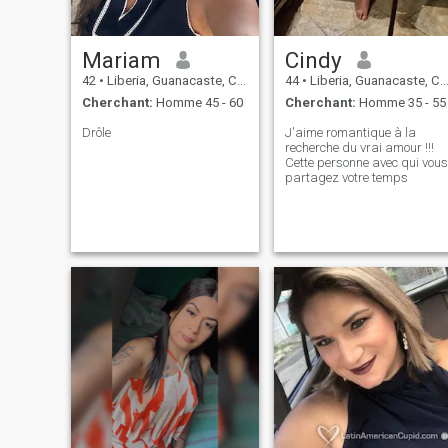
Mariam
Cindy
42
•
Liberia, Guanacaste, Costa Rica
44
•
Liberia, Guanacaste, Costa Rica
Cherchant:
Homme 45 - 60
Cherchant:
Homme 35 - 55
Drôle
J'aime romantique à la
recherche du vrai amour !!!
Cette personne avec qui vous
partagez votre temps