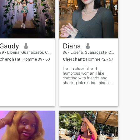
Gaudy
Diana
39
•
Liberia, Guanacaste, Costa Rica
36
•
Liberia, Guanacaste, Costa Rica
Cherchant:
Homme 39 - 50
Cherchant:
Homme 42 - 67
I am a cheerful and
humorous woman. I like
chatting with friends and
sharing interesting things. I
think laughter is the most
wonderful sound in life.