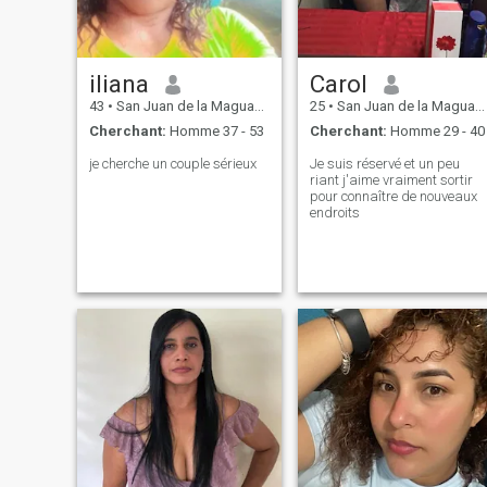
iliana
Carol
43
•
San Juan de la Maguana, San Juan, Rep.Dominicaine
25
•
San Juan de la Maguana, San Juan, Rep.Dominicaine
Cherchant:
Homme 37 - 53
Cherchant:
Homme 29 - 40
je cherche un couple sérieux
Je suis réservé et un peu
riant j'aime vraiment sortir
pour connaître de nouveaux
endroits