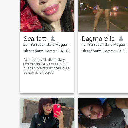
Scarlett
Dagmarella
20
•
San Juan de la Maguana, San Juan, Rep.Dominicaine
45
•
San Juan de la Maguana, San Juan, Rep.Dominicaine
Cherchant:
Homme 34 - 40
Cherchant:
Homme 39 - 55
Cariñosa, leal, divertida y
con metas. Me encantan las
buenas conversaciones y las
personas sinceras!