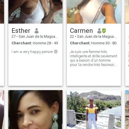
Esther
Carmen
27
•
San Juan de la Maguana, San Juan, Rep.Dominicaine
22
•
San Juan de la Maguana, San Juan, Rep.Dominicaine
Cherchant:
Homme 28 - 49
Cherchant:
Homme 30 - 80
I am a very happy person 😍
Je suis une femme très
intelligente et drôle seulement
qui a besoin d'un homme
pour la rendre très heureuse
je veux une personne qui a
besoin de la même chose que
moi si elle est intéressée juste
avoir à me connaître bien.🤩
🤩🤩