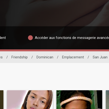
dent
Accéder aux fonctions de messagerie avancé
es
/
Friendship
/
Dominican
/
Emplacement
/
San Juan