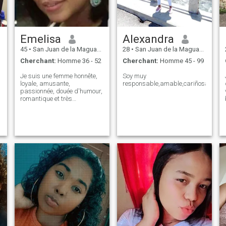
Emelisa
Alexandra
45
•
San Juan de la Maguana, San Juan, Rep.Dominicaine
28
•
San Juan de la Maguana, San Juan, Rep.Dominicaine
Cherchant:
Homme 36 - 52
Cherchant:
Homme 45 - 99
Je suis une femme honnête,
Soy muy
loyale, amusante,
responsable,amable,cariñosa
passionnée, douée d'humour,
romantique et très
travailleuse.