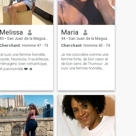
Melissa
Maria
45
•
San Juan de la Maguana, San Juan, Rep.Dominicaine
44
•
San Juan de la Maguana, San Juan, Rep.Dominicaine
Cherchant:
Homme 47 - 73
Cherchant:
Homme 43 - 74
Je suis une femme honnête,
Je me considère comme une
loyale, heureuse, travailleuse,
femme forte, de bon cœur et
ménagère, bien romantique,
de bon sens de l'humour. Je
suis une femme honnête,
et passionnée ❤️ 🔥
fidèle, loyale et bien aimante.