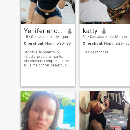
Yenifer encarnacion
katty
18
•
San Juan de la Maguana, San Juan, Rep.Dominicaine
31
•
San Juan de la Maguana, San Juan, Rep.Dominicaine
Cherchant:
Homme 30 - 80
Cherchant:
Homme 29 - 50
Je travaille beaucoup,
Pas de réponse
j'étudie, je suis aimante,
affectueuse, compréhensive,
et j'aime donner beaucoup
d'amour, à condition que la
personne le rende.