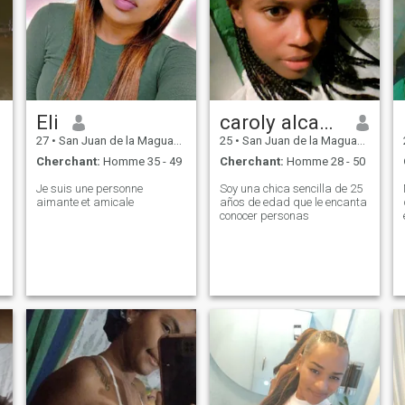
Eli
caroly alcantara
27
•
San Juan de la Maguana, San Juan, Rep.Dominicaine
25
•
San Juan de la Maguana, San Juan, Rep.Dominicaine
Cherchant:
Homme 35 - 49
Cherchant:
Homme 28 - 50
Je suis une personne
Soy una chica sencilla de 25
aimante et amicale
años de edad que le encanta
conocer personas