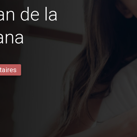
n de la
ana
taires