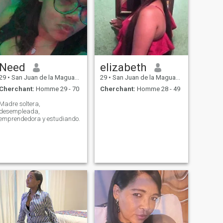
Need
elizabeth
29
•
San Juan de la Maguana, San Juan, Rep.Dominicaine
29
•
San Juan de la Maguana, San Juan, Rep.Dominicaine
Cherchant:
Homme 29 - 70
Cherchant:
Homme 28 - 49
Madre soltera,
desempleada,
emprendedora y estudiando.