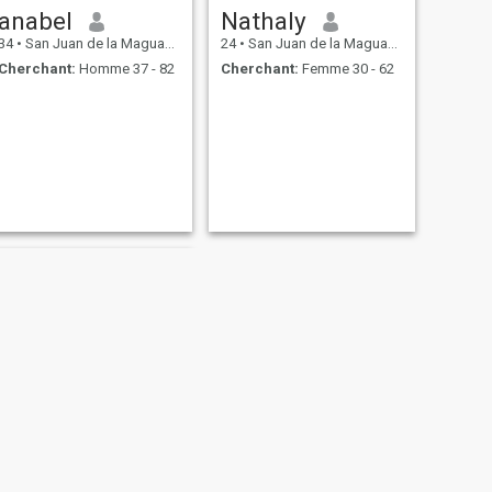
anabel
Nathaly
34
•
San Juan de la Maguana, San Juan, Rep.Dominicaine
24
•
San Juan de la Maguana, San Juan, Rep.Dominicaine
Cherchant:
Homme 37 - 82
Cherchant:
Femme 30 - 62
SUIVANT
Marinoely