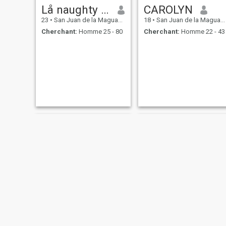
Lå naughty girl
CAROLYN
23
•
San Juan de la Maguana, San Juan, Rep.Dominicaine
18
•
San Juan de la Maguana, San Juan, Rep.Dominicaine
Cherchant:
Homme 25 - 80
Cherchant:
Homme 22 - 43
Paola
patricia