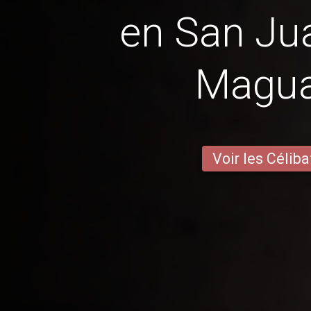
en San Jua
Magu
Voir les Céliba