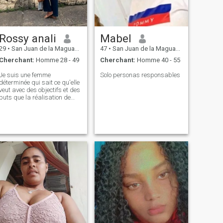
Rossy anali
Mabel
29
•
San Juan de la Maguana, San Juan, Rep.Dominicaine
47
•
San Juan de la Maguana, San Juan, Rep.Dominicaine
Cherchant:
Homme 28 - 49
Cherchant:
Homme 40 - 55
Je suis une femme
Solo personas responsables
déterminée qui sait ce qu'elle
veut avec des objectifs et des
buts que la réalisation de
mes enfants est ma priorité.
J'aime rencontrer des gens,
marcher connaître des
endroits nouveaux je suis
romantique sincère et
respectuosa détaillant .