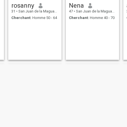
rosanny
Nena
31
•
San Juan de la Maguana, San Juan, Rep.Dominicaine
47
•
San Juan de la Maguana, San Juan, Rep.Dominicaine
Cherchant:
Homme 50 - 64
Cherchant:
Homme 40 - 70
Josefina Guerrero
Sharina