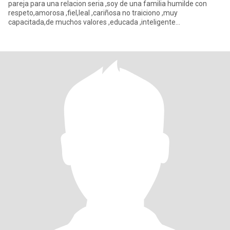
pareja para una relacion seria ,soy de una familia humilde con
respeto,amorosa ,fiel,leal ,cariñosa no traiciono ,muy
capacitada,de muchos valores ,educada ,inteligente
,100%positiva,ide