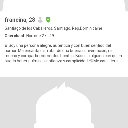
francina
, 28
Santiago de los Caballeros, Santiago, Rep.Dominicaine
Cherchant:
Homme 27 - 49
💫Soy una persona alegre, auténtica y con buen sentido del
humor. Me encanta disfrutar de una buena conversación, reír
mucho y compartir momentos bonitos. Busco a alguien con quien
pueda haber química, confianza y complicidad. 🌺Me considero
algu