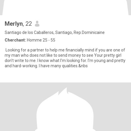
Merlyn
, 22
Santiago de los Caballeros, Santiago, Rep.Dominicaine
Cherchant:
Homme 25 - 55
Looking for a partner to help me financially mind if you are one of
my man who does not like to send money to see Your pretty girl
don't write to me. I know what I'm looking for. I'm young and pretty
and hard-working. I have many qualities.&nbs