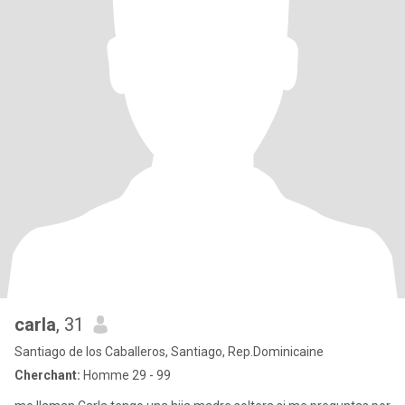
carla
, 31
Santiago de los Caballeros, Santiago, Rep.Dominicaine
Cherchant:
Homme 29 - 99