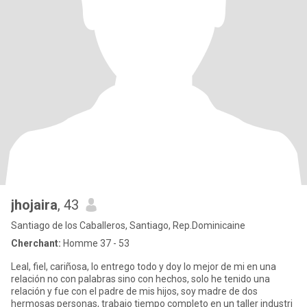
jhojaira
, 43
Santiago de los Caballeros, Santiago, Rep.Dominicaine
Cherchant:
Homme 37 - 53
Leal, fiel, cariñosa, lo entrego todo y doy lo mejor de mi en una
relación no con palabras sino con hechos, solo he tenido una
relación y fue con el padre de mis hijos, soy madre de dos
hermosas personas, trabajo tiempo completo en un taller industri