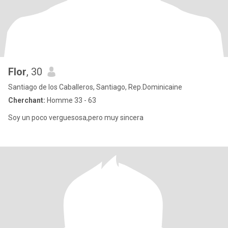
Flor
, 30
Santiago de los Caballeros, Santiago, Rep.Dominicaine
Cherchant:
Homme 33 - 63
Soy un poco verguesosa,pero muy sincera