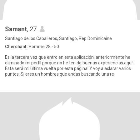
Samant
, 27
Santiago de los Caballeros, Santiago, Rep.Dominicaine
Cherchant:
Homme 28 - 50
Es la tercera vez que entro en esta aplicación, anteriormente he
eliminado mi perfil porque no he tenido buenas experiencias aquí!
Esta será mi última vuelta por esta página! Y voy a aclarar varios
puntos. Si eres un hombres que andas buscando una re