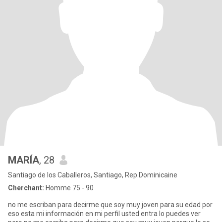
MARÍA
, 28
Santiago de los Caballeros, Santiago, Rep.Dominicaine
Cherchant:
Homme 75 - 90
no me escriban para decirme que soy muy joven para su edad por
eso esta mi información en mi perfil usted entra lo puedes ver