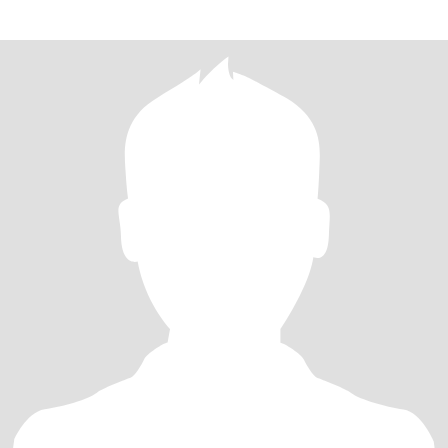
misma