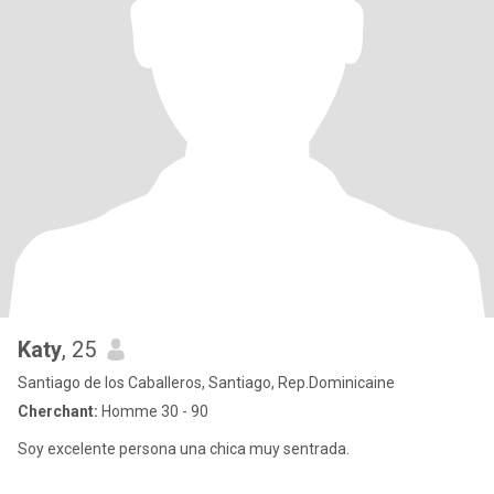
Katy
, 25
Santiago de los Caballeros, Santiago, Rep.Dominicaine
Cherchant:
Homme 30 - 90
Soy excelente persona una chica muy sentrada.