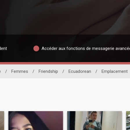
dent
Accéder aux fonctions de messagerie avancé
e
/
Femmes
/
Friendship
/
Ecuadorean
/
Emplacement