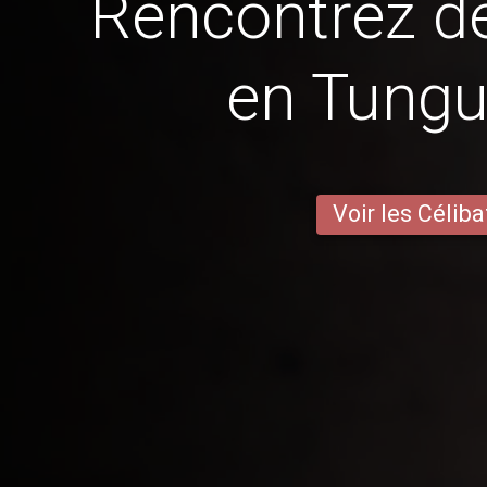
Rencontrez 
en Tung
Voir les Céliba