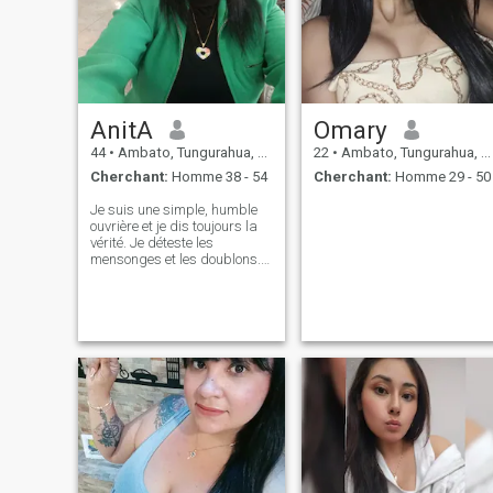
AnitA
Omary
44
•
Ambato, Tungurahua, Equateur
22
•
Ambato, Tungurahua, Equateur
Cherchant:
Homme 38 - 54
Cherchant:
Homme 29 - 50
Je suis une simple, humble
ouvrière et je dis toujours la
vérité. Je déteste les
mensonges et les doublons.
Je vous en prie, mon cher.