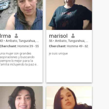
Irma
marisol
43
•
Ambato, Tungurahua, Equateur
56
•
Ambato, Tungurahua, Equateur
Cherchant:
Homme 39 - 55
Cherchant:
Homme 49 - 62
una mujer con grandes
je suis unique
aspiraciones y buscando
siempre lo mejor para la
familia incluyendo la paz en
el mayor momento posible