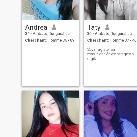
Andrea
Taty
34
•
Ambato, Tungurahua, Equateur
36
•
Ambato, Tungurahua, Equateur
Cherchant:
Homme 36 - 89
Cherchant:
Homme 37 - 46
Soy magister en
comunicación estratégica y
digital