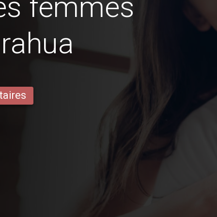
des femmes
urahua
taires