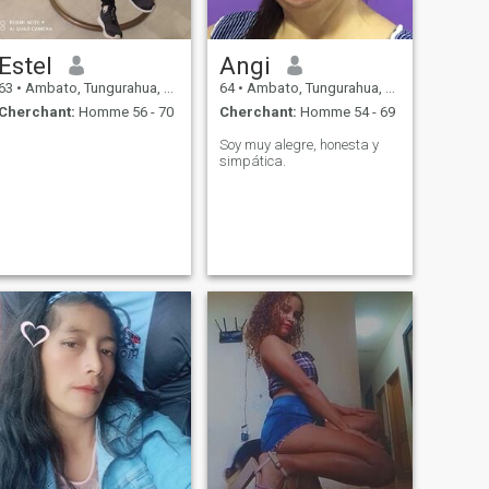
Estel
Angi
63
•
Ambato, Tungurahua, Equateur
64
•
Ambato, Tungurahua, Equateur
Cherchant:
Homme 56 - 70
Cherchant:
Homme 54 - 69
Soy muy alegre, honesta y
simpática.