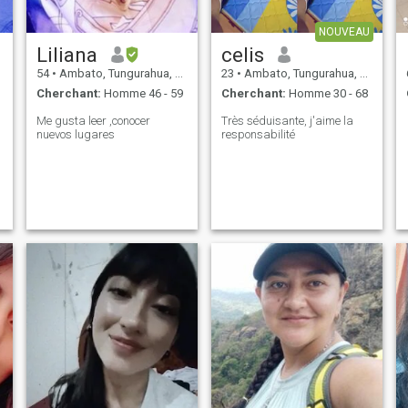
NOUVEAU
Liliana
celis
54
•
Ambato, Tungurahua, Equateur
23
•
Ambato, Tungurahua, Equateur
Cherchant:
Homme 46 - 59
Cherchant:
Homme 30 - 68
Me gusta leer ,conocer
Très séduisante, j'aime la
nuevos lugares
responsabilité