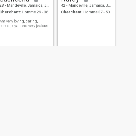
28
•
Mandeville, Jamaica, Jamaique
42
•
Mandeville, Jamaica, Jamaique
Cherchant:
Homme 29 - 36
Cherchant:
Homme 37 - 53
Am very loving, caring,
honest,loyal and very jealous
Andrea
53
•
Mandeville, Jamaica, Jamaique