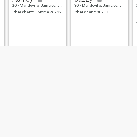
20
•
Mandeville, Jamaica, Jamaique
30
•
Mandeville, Jamaica, Jamaique
Cherchant:
Homme 26 - 29
Cherchant:
30 - 51
Kerrian
Elizabeth
45
•
Mandeville, Jamaica, Jamaique
40
•
Mandeville, Jamaica, Jamaique