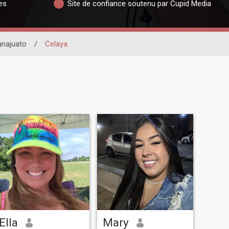
es
Site de confiance soutenu par Cupid Media
najuato
/
Celaya
Ella
Mary