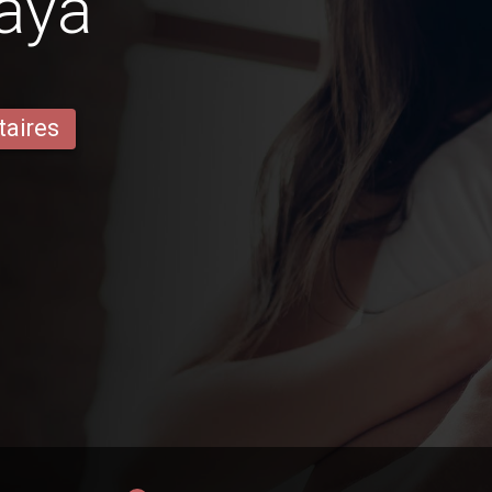
aya
taires