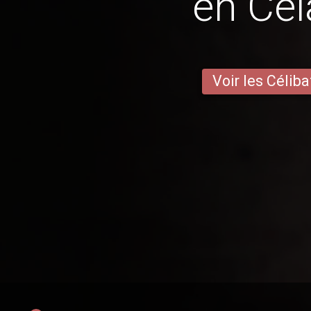
en Cel
Voir les Céliba