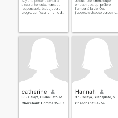
Soy una persona sencilla,
Je suis une femme super
sincera, honesta, honrada,
empathique, qui préfère
responsable, trabajadora,
l'amour à la vie. Que
alegre, cariñosa, amante de
j'apprécie chaque personne
la naturaleza, romàntica,
pour ce qu'elle est.
fiel, extrovertida, divertida,
con buen sentido del humor,
reflexiva, amable, sociable,
empatica, me gusta
escuchar
catherine
Hannah
36
•
Celaya, Guanajuato, Mexique
37
•
Celaya, Guanajuato, Mexique
Cherchant:
Homme 35 - 57
Cherchant:
34 - 54