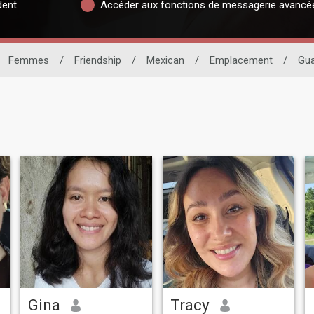
dent
Accéder aux fonctions de messagerie avancé
Femmes
/
Friendship
/
Mexican
/
Emplacement
/
Gua
Gina
Tracy