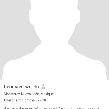
Lenniaerfwe
, 36
Monterrey, Nuevo León, Mexique
Cherchant:
Homme 37 - 78
Part time dreamer, full-time realist. I’m someone who finds joy in