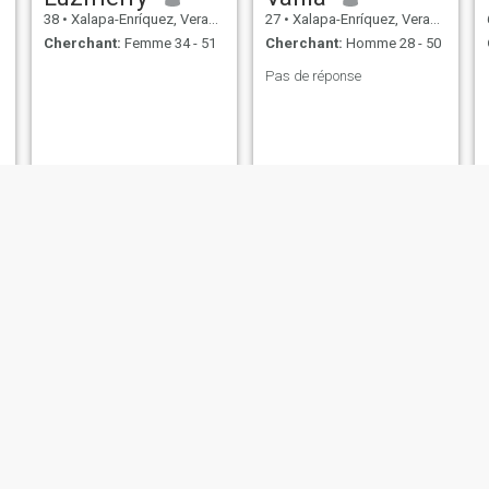
38
•
Xalapa-Enríquez, Veracruz, Mexique
27
•
Xalapa-Enríquez, Veracruz, Mexique
Cherchant:
Femme 34 - 51
Cherchant:
Homme 28 - 50
Pas de réponse
Peach
kiarra
44
•
Xalapa-Enríquez, Veracruz, Mexique
38
•
Xalapa-Enríquez, Veracruz, Mexique