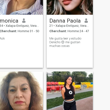
monica
Danna Paola
34
•
Xalapa-Enríquez, Veracruz, Mexique
21
•
Xalapa-Enríquez, Veracruz, Mexique
Cherchant:
Homme 31 - 50
Cherchant:
Homme 24 - 47
Ask
Me gusta leer y estudio
Derecho 😊 me gustan
muchas cosas