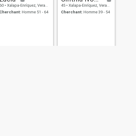
60
•
Xalapa-Enríquez, Veracruz, Mexique
45
•
Xalapa-Enríquez, Veracruz, Mexique
Cherchant:
Homme 51 - 64
Cherchant:
Homme 39 - 54
SUIVANT
Loretta
35
•
Xalapa-Enríquez, Veracruz, Mexique