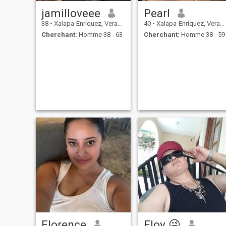
jamilloveee
Pearl
38
•
Xalapa-Enríquez, Veracruz, Mexique
40
•
Xalapa-Enríquez, Veracruz, Mexique
Cherchant:
Homme 38 - 63
Cherchant:
Homme 38 - 59
Florence
Eloy 😜