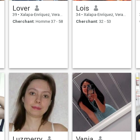
Lover
Lois
39
•
Xalapa-Enríquez, Veracruz, Mexique
34
•
Xalapa-Enríquez, Veracruz, Mexique
Cherchant:
Homme 37 - 58
Cherchant:
32 - 53
Luzmerry
Vania