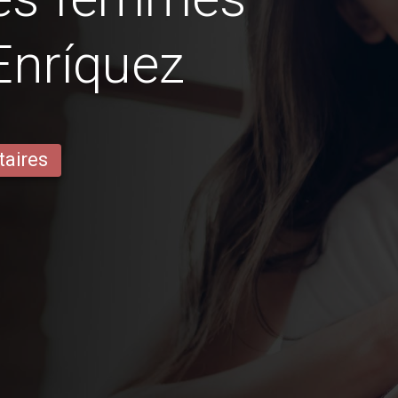
Enríquez
taires