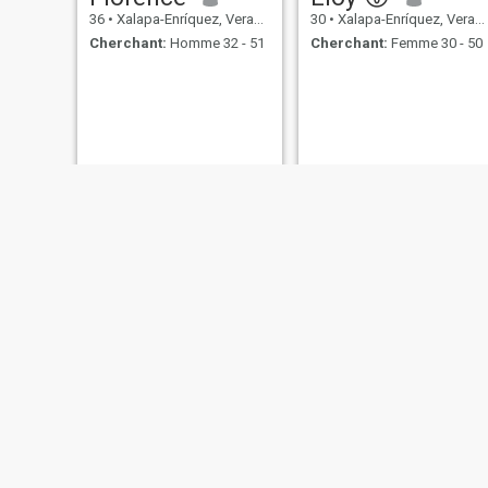
36
•
Xalapa-Enríquez, Veracruz, Mexique
30
•
Xalapa-Enríquez, Veracruz, Mexique
Cherchant:
Homme 32 - 51
Cherchant:
Femme 30 - 50
Angelike
Fernando
45
•
Xalapa-Enríquez, Veracruz, Mexique
38
•
Xalapa-Enríquez, Veracruz, Mexique