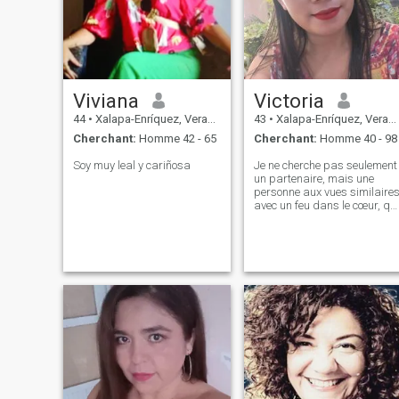
Viviana
Victoria
44
•
Xalapa-Enríquez, Veracruz, Mexique
43
•
Xalapa-Enríquez, Veracruz, Mexique
Cherchant:
Homme 42 - 65
Cherchant:
Homme 40 - 98
Soy muy leal y cariñosa
Je ne cherche pas seulement
un partenaire, mais une
personne aux vues similaire
avec un feu dans le cœur, qui
valorise sincèrement, la
loyauté et est prête à
l'aventure. Ma rencontre
idéale est plus qu’une date
traditionnelle, du
parachutisme aux
expériences culinaires