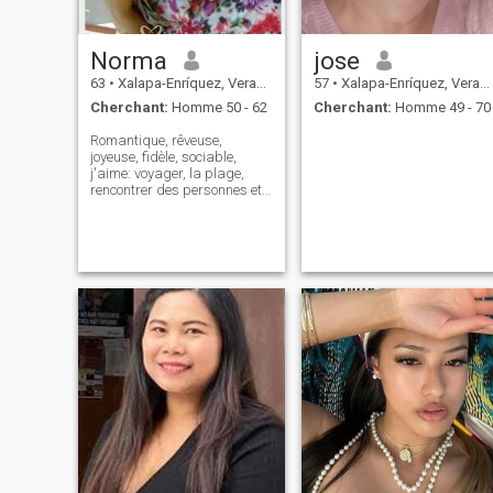
Norma
jose
63
•
Xalapa-Enríquez, Veracruz, Mexique
57
•
Xalapa-Enríquez, Veracruz, Mexique
Cherchant:
Homme 50 - 62
Cherchant:
Homme 49 - 70
Romantique, rêveuse,
joyeuse, fidèle, sociable,
j'aime: voyager, la plage,
rencontrer des personnes et
des cultures différentes, les
animaux de compagnie, les
fleurs et les plantes, la
musique, le sport, la cuisine,
la danse, les fêtes, la marche
et plus encore.