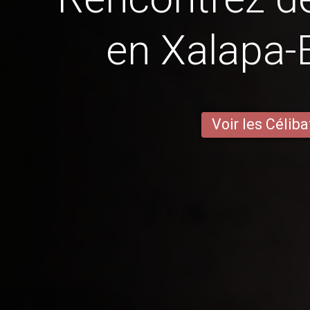
en Xalapa-
Voir les Céliba