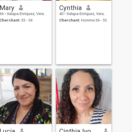
Mary
Cynthia
36
•
Xalapa-Enríquez, Veracruz, Mexique
40
•
Xalapa-Enríquez, Veracruz, Mexique
Cherchant:
33 - 54
Cherchant:
Homme 36 - 55
Lucia
Cinthia Ivonne