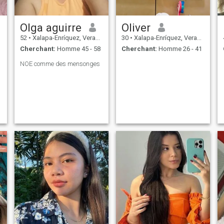
Olga aguirre
Oliver
52
•
Xalapa-Enríquez, Veracruz, Mexique
30
•
Xalapa-Enríquez, Veracruz, Mexique
Cherchant:
Homme 45 - 58
Cherchant:
Homme 26 - 41
NOE comme des mensonges