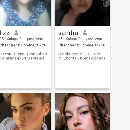
lizz
sandra
25
•
Xalapa-Enríquez, Veracruz, Mexique
35
•
Xalapa-Enríquez, Veracruz, Mexique
Cherchant:
Homme 28 - 28
Cherchant:
Homme 31 - 50
honestad ,amo la naturaleza
soy alta soy rellenita pero
,los animales ,ver series ect
muy bonita y buena cosinera