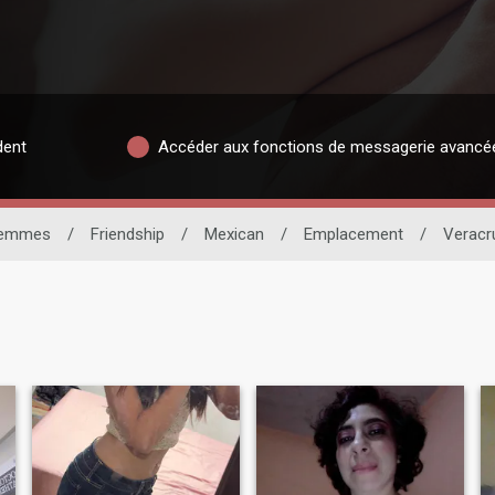
dent
Accéder aux fonctions de messagerie avancé
emmes
/
Friendship
/
Mexican
/
Emplacement
/
Veracr