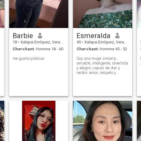
Barbie
Esmeralda
18
•
Xalapa-Enríquez, Veracruz, Mexique
45
•
Xalapa-Enríquez, Veracruz, Mexique
Cherchant:
Homme 18 - 60
Cherchant:
Homme 45 - 52
me gusta platicar
Soy una mujer sincera,
amable, inteligente, divertida
s
y alegre, capaz de dar y
recibir amor, respeto y
valorar a la pareja ser
mutuo.