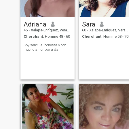
Adriana
Sara
46
•
Xalapa-Enríquez, Veracruz, Mexique
60
•
Xalapa-Enríquez, Veracruz, Mexique
Cherchant:
Homme 48 - 60
Cherchant:
Homme 58 - 70
Soy sencilla, honesta y con
mucho amor para dar