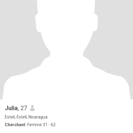
Julia
, 27
Estelí, Estelí, Nicaragua
Cherchant:
Femme 31 - 62