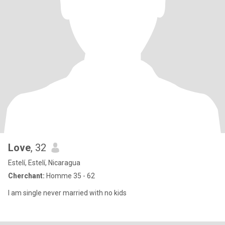
Love
, 32
Estelí, Estelí, Nicaragua
Cherchant:
Homme 35 - 62
I am single never married with no kids