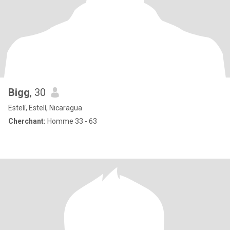
Bigg
, 30
Estelí, Estelí, Nicaragua
Cherchant:
Homme 33 - 63