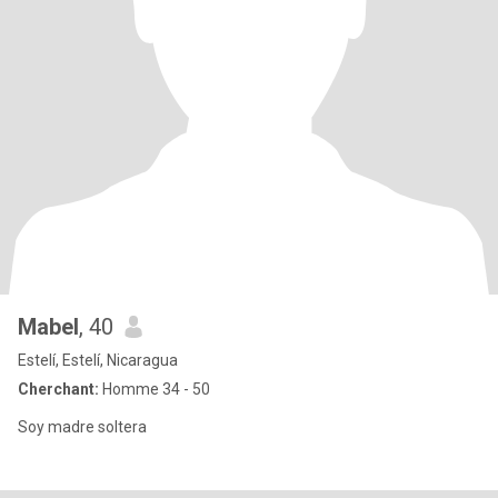
Mabel
, 40
Estelí, Estelí, Nicaragua
Cherchant:
Homme 34 - 50
Soy madre soltera