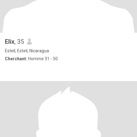
Elix
, 35
Estelí, Estelí, Nicaragua
Cherchant:
Homme 31 - 50