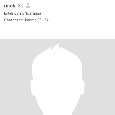
mich
, 30
Estelí, Estelí, Nicaragua
Cherchant:
Homme 30 - 54