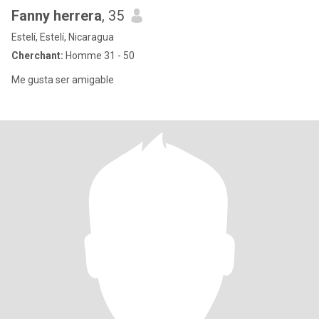
Fanny herrera
, 35
Estelí, Estelí, Nicaragua
Cherchant:
Homme 31 - 50
Me gusta ser amigable