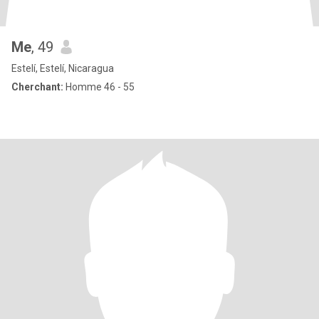
Me
, 49
Estelí, Estelí, Nicaragua
Cherchant:
Homme 46 - 55