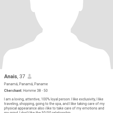
Anais
, 37
Panamá, Panamá, Paname
Cherchant:
Homme 38 - 50
I am a loving, attentive, 100% loyal person. I like exclusivity, I like
traveling, shopping, going to the spa, and I like taking care of my
physical appearance also i like to take care of my emotions and
my mind. I don't like the 50/50 relationship.