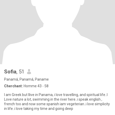
Sofia
, 51
Panamá, Panamá, Paname
Cherchant:
Homme 43 - 58
I am Greek but Ilive in Panama, i love travelling, and spiritual life..I
Love nature a lot, swimming in the river here..i speak english ,
french too and now some spanish iam vegeterian..i love simplicity
in life..i love taking my time and going deep