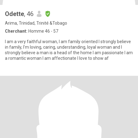
Odette
, 46
Arima, Trinidad, Trinité &Tobago
Cherchant:
Homme 46 - 57
I am a very faithful woman, I am family oriented I strongly believe
in family, I'm loving, caring, understanding, loyal woman and I
strongly believe a man is a head of the home I am passionate I am
a romantic woman I am affectionate I love to show af