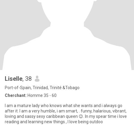
Liselle
, 38
Port-of-Spain, Trinidad, Trinité &Tobago
Cherchant:
Homme 35 - 60
I am a mature lady who knows what she wants and i always go
after it. I am a very humble, i am smart, . funny, halarious, vibrant,
loving and sassy sexy caribbean queen 😉. In my spear time i love
reading and learning new things , I love being outdoo