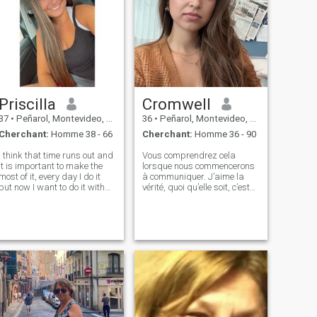
Priscilla
Cromwell
37
•
Peñarol, Montevideo, Uruguay
36
•
Peñarol, Montevideo, Uruguay
Cherchant:
Homme 38 - 66
Cherchant:
Homme 36 - 90
I think that time runs out and
Vous comprendrez cela
it is important to make the
lorsque nous commencerons
most of it, every day I do it
à communiquer. J’aime la
but now I want to do it with
vérité, quoi qu’elle soit, c’est
good company!, When I was
important quand on se dit la
young I enjoyed the fleeting
vérité. La confiance est la
moments that were
chose la plus importante
presented, but now that I am
dans une relation entre un
not so young I just want
homme et une femme,
somet
probablement vous le savez
vous-même....