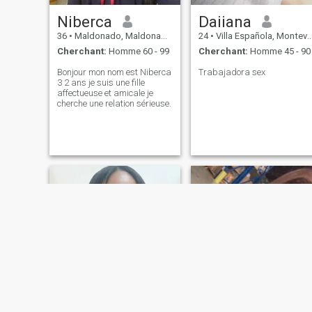
Niberca
Daiiana
36
•
Maldonado, Maldonado, Uruguay
24
•
Villa Española, Montevideo, Uruguay
Cherchant:
Homme 60 - 99
Cherchant:
Homme 45 - 90
Bonjour mon nom est Niberca
Trabajadora sex
3 2 ans je suis une fille
affectueuse et amicale je
cherche une relation sérieuse.