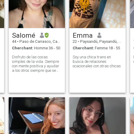
Salomé
Emma
44
•
Paso de Carrasco, Canelones, Uruguay
22
•
Paysandú, Paysandú, Uruguay
Cherchant:
Homme 36 - 50
Cherchant:
Femme 18 - 55
Disfruto de las cosas
Soy una chica trans en
simples de la vida. Siempre
busca de relaciones
con mente positiva y ayudar
ocacionales con otras chicas
a los otros siempre que se
pueda libera el alma