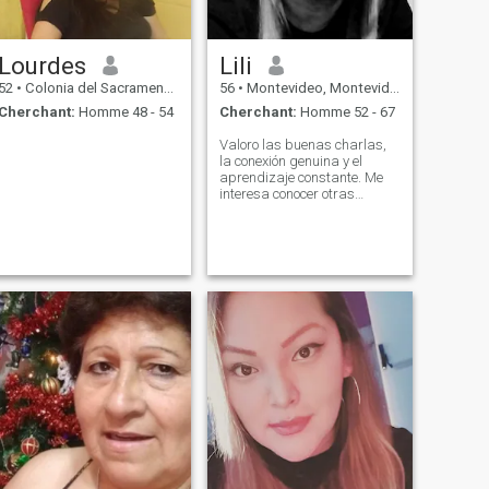
Lourdes
Lili
52
•
Colonia del Sacramento, Colonia, Uruguay
56
•
Montevideo, Montevideo, Uruguay
Cherchant:
Homme 48 - 54
Cherchant:
Homme 52 - 67
Valoro las buenas charlas,
la conexión genuina y el
aprendizaje constante. Me
interesa conocer otras
miradas, culturas y formas
de vivir.