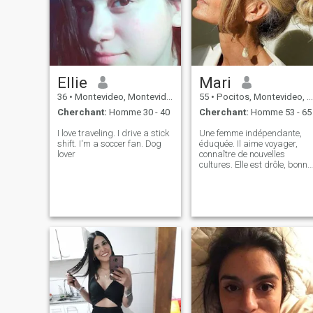
Ellie
Mari
36
•
Montevideo, Montevideo, Uruguay
55
•
Pocitos, Montevideo, Uruguay
Cherchant:
Homme 30 - 40
Cherchant:
Homme 53 - 65
I love traveling. I drive a stick
Une femme indépendante,
shift. I'm a soccer fan. Dog
éduquée. Il aime voyager,
lover
connaître de nouvelles
cultures. Elle est drôle, bonne
compagnie.