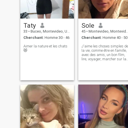
Taty
Sole
33
•
Buceo, Montevideo, Uruguay
45
•
Montevideo, Montevideo, Uruguay
Cherchant:
Homme 30 - 46
Cherchant:
Homme 40 - 50
Aimer la nature et les chats
J'aime les choses simples d
😻
la vie, comme être en famille,
avec des amis, un bon film,
lire, voyager, marcher sur la
plage... je n'ai pas besoin de
choses aussi extravagantes
pour être heureux!!!