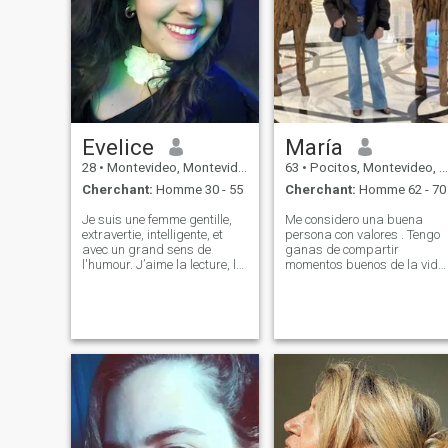
Evelice
María
28
•
Montevideo, Montevideo, Uruguay
63
•
Pocitos, Montevideo, Uruguay
Cherchant:
Homme 30 - 55
Cherchant:
Homme 62 - 70
Je suis une femme gentille,
Me considero una buena
extravertie, intelligente, et
persona con valores . Tengo
avec un grand sens de
ganas de compartir
l'humour. J’aime la lecture, la
momentos buenos de la vida
gastronomie, les voyages et
con alguien. En una etapa de
les échanges culturels.
la vida que ya tengo hijos
J'essaie d'interagir avec des
grandes, mis proyectos
gens authentiques et clairs
actuales se reducen a
dans leurs buts, qui ajoutent
pequeñas cosas. Buenas
à ma vie et projets mutuels.
comidas, paseos, etc.