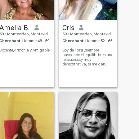
Amelia B.
Cris
58
•
Montevideo, Montevideo, Uruguay
59
•
Montevideo, Montevideo, Uruguay
Cherchant:
Homme 48 - 59
Cherchant:
Homme 52 - 65
Docente,Armonía y Amigable.
Soy de libra ,siempre
buscando el equilibrio en una
relación,soy muy
demostrativa, si me dan
amor lo multiplico,amo las
playas, el campo, la
naturaleza, los animales,las
flores y jardines, me gusta
cocinar y si es de a dos
mejor,me gustaría viajar po