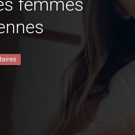
des femmes
ennes
taires