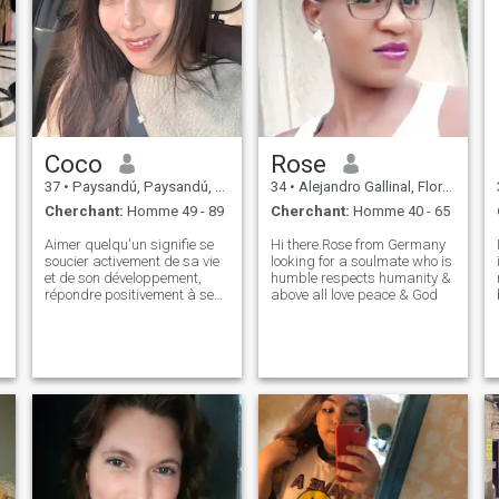
Coco
Rose
37
•
Paysandú, Paysandú, Uruguay
34
•
Alejandro Gallinal, Florida, Uruguay
Cherchant:
Homme 49 - 89
Cherchant:
Homme 40 - 65
Aimer quelqu'un signifie se
Hi there.Rose from Germany
soucier activement de sa vie
looking for a soulmate who is
et de son développement,
humble respects humanity &
répondre positivement à ses
above all love peace & God
besoins physiques ou
psychologiques, respecter
son caractère unique, le voir
tel qu'il est et l'aider à
grandir et à se développer à
sa manière, en pensant aux
autres