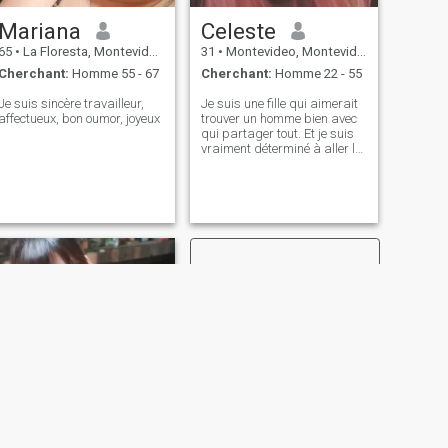
Mariana
Celeste
65
•
La Floresta, Montevideo, Uruguay
31
•
Montevideo, Montevideo, Uruguay
Cherchant:
Homme 55 - 67
Cherchant:
Homme 22 - 55
Je suis sincère travailleur,
Je suis une fille qui aimerait
affectueux, bon oumor, joyeux
trouver un homme bien avec
qui partager tout. Et je suis
vraiment déterminé à aller là
où est l'homme qui veut sa
vie avec moi. Pas de virages,
pas de mensonges.
SUIVANT