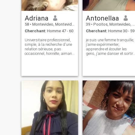
Adriana
Antonellaa
58
•
Montevideo, Montevideo, Uruguay
39
•
Pocitos, Montevideo, Uruguay
Cherchant:
Homme 47 - 60
Cherchant:
Homme 30 - 59
Universitaire professionnel,
je suis une femme tranquille,
simple, à la recherche d'une
j’aime expérimenter,
relation sérieuse, pas
apprendre et écouter les
occasionnel, honnête, aimant,
gens, j’aime danser et sortir
fidèle, compagnon, joyeux,
dans la nature, j’aime être
j'aime profiter du plein air,
authentique
marcher, voyager, sortir pour
boire un verre, faire du sport.