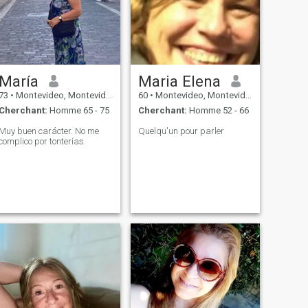
María
Maria Elena
73
•
Montevideo, Montevideo, Uruguay
60
•
Montevideo, Montevideo, Uruguay
Cherchant:
Homme 65 - 75
Cherchant:
Homme 52 - 66
Muy buen carácter. No me
Quelqu'un pour parler
complico por tonterías.