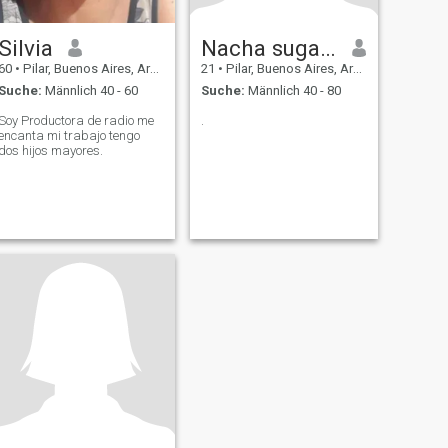
Silvia
Nacha sugar baby
60
•
Pilar, Buenos Aires, Argentinien
21
•
Pilar, Buenos Aires, Argentinien
Suche:
Männlich 40 - 60
Suche:
Männlich 40 - 80
Soy Productora de radio me
.
encanta mi trabajo tengo
dos hijos mayores.