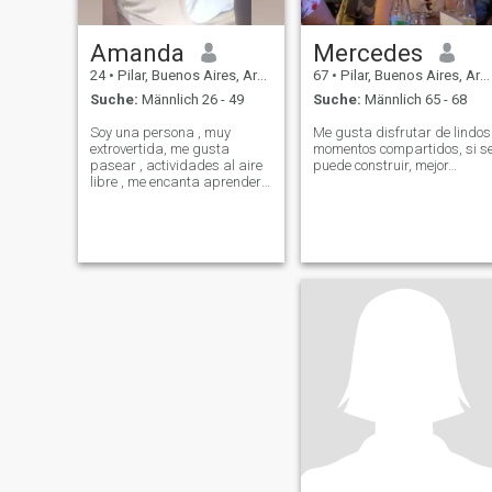
Amanda
Mercedes
24
•
Pilar, Buenos Aires, Argentinien
67
•
Pilar, Buenos Aires, Argentinien
Suche:
Männlich 26 - 49
Suche:
Männlich 65 - 68
Soy una persona , muy
Me gusta disfrutar de lindos
extrovertida, me gusta
momentos compartidos, si s
pasear , actividades al aire
puede construir, mejor…
libre , me encanta aprender
cosas nuevas , amoooo la
cocina y me encanta
aprender idiomas !!