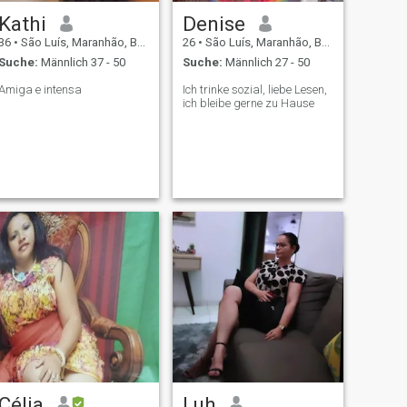
Kathi
Denise
36
•
São Luís, Maranhão, Brasilien
26
•
São Luís, Maranhão, Brasilien
Suche:
Männlich 37 - 50
Suche:
Männlich 27 - 50
Amiga e intensa
Ich trinke sozial, liebe Lesen,
ich bleibe gerne zu Hause
Célia
Luh