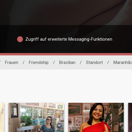
Zugriff auf erweiterte Messaging-Funktionen
/
Frauen
/
Friendship
/
Brazilian
/
Standort
/
Maranhã