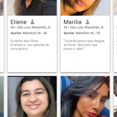
Eliene
Marilia
40
•
São Luís, Maranhão, Brasilien
44
•
São Luís, Maranhão, Brasilien
s
Suche:
Männlich 36 - 66
Suche:
Männlich 40 - 55
.
Eu tenho dois filhos
"Quando penso que cheguei
brasileira , sou gerente de
ao limite, descubro que
uma óptica !
posso ir além."