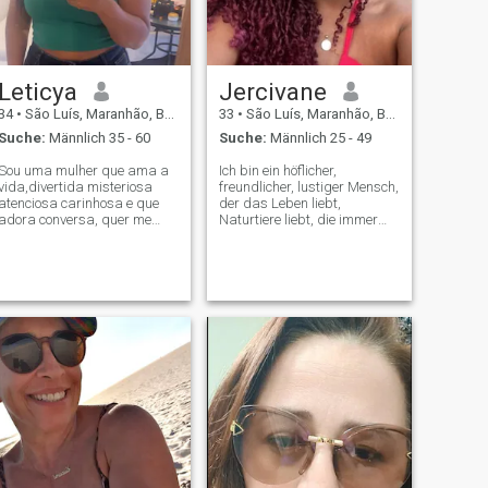
Leticya
Jercivane
34
•
São Luís, Maranhão, Brasilien
33
•
São Luís, Maranhão, Brasilien
Suche:
Männlich 35 - 60
Suche:
Männlich 25 - 49
Sou uma mulher que ama a
Ich bin ein höflicher,
vida,divertida misteriosa
freundlicher, lustiger Mensch,
atenciosa carinhosa e que
der das Leben liebt,
adora conversa, quer me
Naturtiere liebt, die immer
conhecer mais ,me chama e
wenn man an den Strand
vamos bater um papo legal.
gehen kann, einen sonnigen
Sonntag genießen. 🏝️☀️