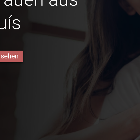
uís
ansehen