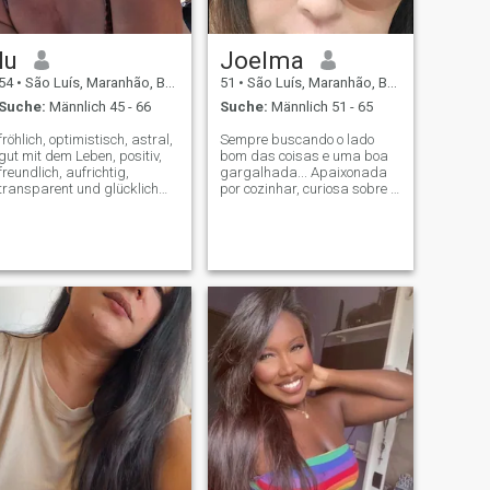
lu
Joelma
54
•
São Luís, Maranhão, Brasilien
51
•
São Luís, Maranhão, Brasilien
Suche:
Männlich 45 - 66
Suche:
Männlich 51 - 65
fröhlich, optimistisch, astral,
Sempre buscando o lado
gut mit dem Leben, positiv,
bom das coisas e uma boa
freundlich, aufrichtig,
gargalhada... Apaixonada
transparent und glücklich
por cozinhar, curiosa sobre o
Ich lebe einen gesunden
sentindo da vida e quem
Lebensstil, ich kümmere
sabe a gente não descobre
mich um Körper, Geist und
juntos?
Seele.