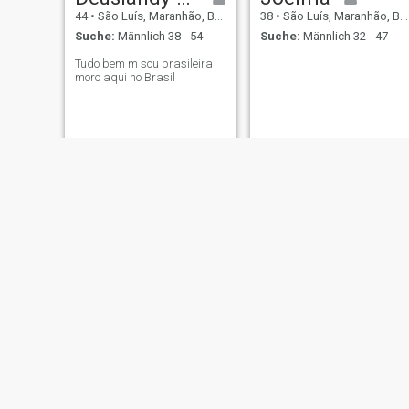
44
•
São Luís, Maranhão, Brasilien
38
•
São Luís, Maranhão, Brasilien
Suche:
Männlich 38 - 54
Suche:
Männlich 32 - 47
Tudo bem m sou brasileira
moro aqui no Brasil
Deusa costa
Hely
34
•
São Luís, Maranhão, Brasilien
49
•
São Luís, Maranhão, Brasilien