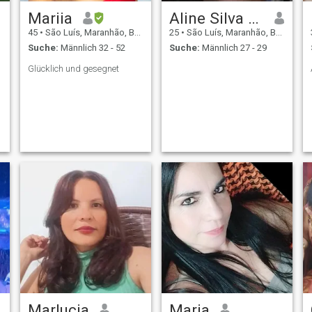
Mariia
Aline Silva Lopes
45
•
São Luís, Maranhão, Brasilien
25
•
São Luís, Maranhão, Brasilien
Suche:
Männlich 32 - 52
Suche:
Männlich 27 - 29
Glücklich und gesegnet
Marlucia
Maria