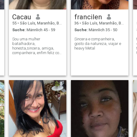
Cacau
francilen
55
•
São Luís, Maranhão, Brasilien
36
•
São Luís, Maranhão, Brasilien
Suche:
Männlich 45 - 59
Suche:
Männlich 35 - 50
Sou uma mulher
Sincera e companheira,
batalhadora,
gosto da natureza, viajar e
honesta,sincera, amiga,
heavy Metal
companheira, enfim feliz com
a vida.