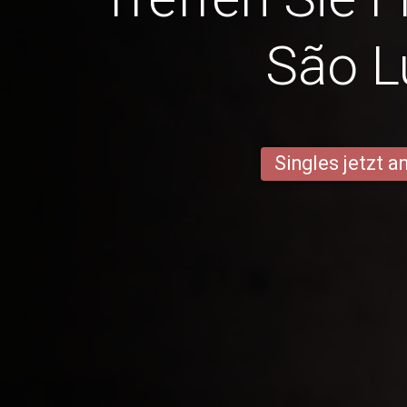
São L
Singles jetzt 