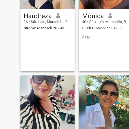
Handreza
Mônica
26
•
São Luís, Maranhão, Brasilien
40
•
São Luís, Maranhão, Brasilien
Suche:
Männlich 28 - 49
Suche:
Männlich 34 - 68
Alegre