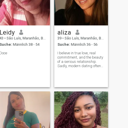
Leidy
aliza
43
•
São Luís, Maranhão, Brasilien
39
•
São Luís, Maranhão, Brasilien
Suche:
Männlich 38 - 54
Suche:
Männlich 36 - 56
Doce
I believe in true love, real
commitment, and the beauty
of a serious relationship.
Sadly, modern dating often
feels too shallow, with many
people looking for quick
thrills instead of something
meaningful that's not me. I
want a deep, lasting connect