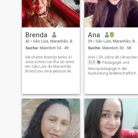
Brenda
Ana
42
•
São Luís, Maranhão, Brasilien
39
•
São Luís, Maranhão, Brasilien
Suche:
Männlich 34 - 49
Suche:
Männlich 30 - 58
Me chamo Brenda tenho 41
ANA | 39 Jahre alt | Brasilien
anos e moro na ilha do amor
🇧🇷 📚 Pädagogik und
em São Luís do Maranhão
Neuropädagoge in der
Brasil,sou uma pessoa de
Ausbildung leidenschaftlich
mente aberta gosto de viver
für Neurowissenschaften
a vida intensamente, sou
und die Auswirkungen des
romântica, carinhosa mais
Lernens auf die Kindheit. Von
tbm tenho minha
Natur aus neugierig, kann
personalidade forte. Em fim
man etwas Neues lernen. 🎨
sou independente moro co
kreativ, ich liebe Kunst,
Musik und Fotografie. Nichts
ist besser als eine gute
Unterhaltung bei Kaffee und
echtes Lachen. 🌿 Ich liebe
es, draußen zu sein, neue
Orte zu erkunden und
besondere Momente zu
genießen – aber wenn es