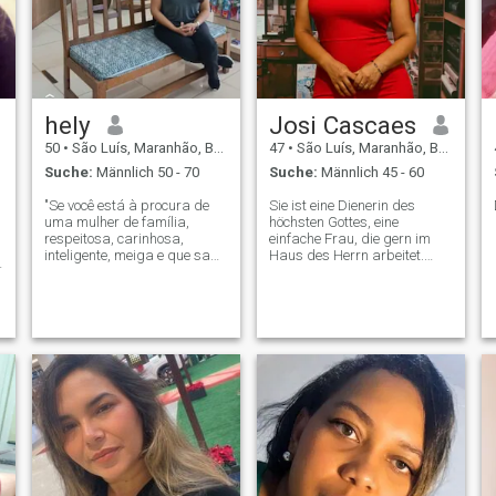
hely
Josi Cascaes
50
•
São Luís, Maranhão, Brasilien
47
•
São Luís, Maranhão, Brasilien
Suche:
Männlich 50 - 70
Suche:
Männlich 45 - 60
"Se você está à procura de
Sie ist eine Dienerin des
uma mulher de família,
höchsten Gottes, eine
respeitosa, carinhosa,
einfache Frau, die gern im
inteligente, meiga e que sabe
Haus des Herrn arbeitet.
cuidar (inclusive na cozinha),
Geschieden, Lehrerin mit
prazer, podemos conversar!
einer Teenagertochter. Eine
Não busco um homem de
Dienerin, die gerne Gutes tut,
corpo sarado e mente vazia.
extrovertiert, fröhlich, witzig,
Procuro alguém de
eine geborene Anführerin. Der
aparência comum, mas
gerne etwas bewirkt, wo er
ankommt.