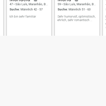
47
•
São Luís, Maranhão, Brasilien
59
•
São Luís, Maranhão, Brasilien
Suche:
Männlich 42 - 57
Suche:
Männlich 51 - 63
Ich bin sehr familiär
Sehr humorvoll, optimistisch,
ehrlich, sehr romantisch ...
Víviene
Idaleth
49
•
São Luís, Maranhão, Brasilien
71
•
São Luís, Maranhão, Brasilien