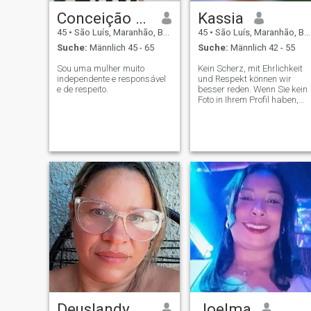
Conceição costa
Kassia
45
•
São Luís, Maranhão, Brasilien
45
•
São Luís, Maranhão, Brasilien
Suche:
Männlich 45 - 65
Suche:
Männlich 42 - 55
Sou uma mulher muito
Kein Scherz, mit Ehrlichkeit
independente e responsável
und Respekt können wir
e de respeito.
besser reden. Wenn Sie kein
Foto in Ihrem Profil haben,
senden Sie bitte keine
Nachricht 😉
Deuslandy Mendes
Joelma