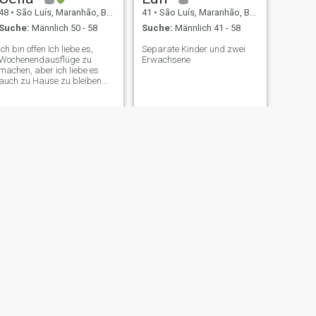
48
•
São Luís, Maranhão, Brasilien
41
•
São Luís, Maranhão, Brasilien
Suche:
Männlich 50 - 58
Suche:
Männlich 41 - 58
Ich bin offen Ich liebe es,
Separate Kinder und zwei
Wochenendausflüge zu
Erwachsene
machen, aber ich liebe es
auch zu Hause zu bleiben
und mit meiner Liebe einen
Film zu sehen. Ich bin Single,
ich habe noch kein Kind, aber
ich würde es gerne tun.
WEITER
Súsy
40
•
São Luís, Maranhão, Brasilien