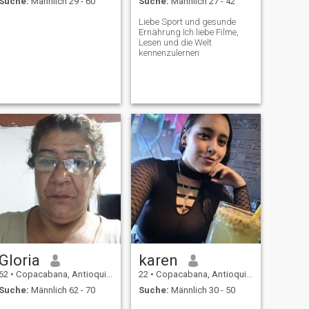
Suche:
Männlich 29 - 60
Suche:
Männlich 27 - 42
Liebe Sport und gesunde
Ernährung Ich liebe Filme,
Lesen und die Welt
kennenzulernen
Gloria
karen
62
•
Copacabana, Antioquia, Kolumbien
22
•
Copacabana, Antioquia, Kolumbien
Suche:
Männlich 62 - 70
Suche:
Männlich 30 - 50