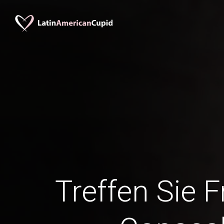
Treffen Sie 