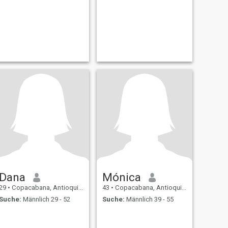
Dana
Mónica
29
•
Copacabana, Antioquia, Kolumbien
43
•
Copacabana, Antioquia, Kolumbien
Suche:
Männlich 29 - 52
Suche:
Männlich 39 - 55