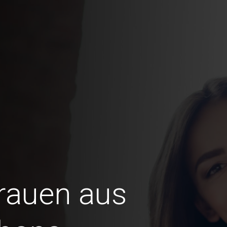
Frauen aus