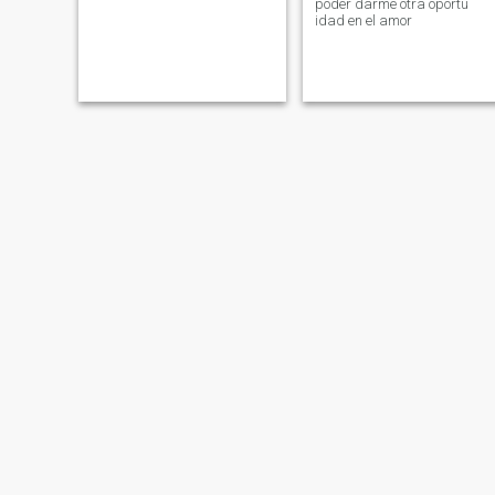
poder darme otra oportu
idad en el amor