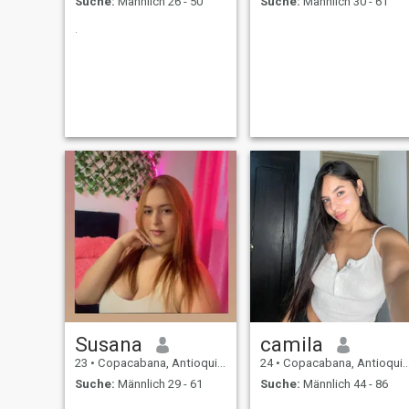
Suche:
Männlich 26 - 50
Suche:
Männlich 30 - 61
.
Susana
camila
23
•
Copacabana, Antioquia, Kolumbien
24
•
Copacabana, Antioquia, Kolumbien
Suche:
Männlich 29 - 61
Suche:
Männlich 44 - 86