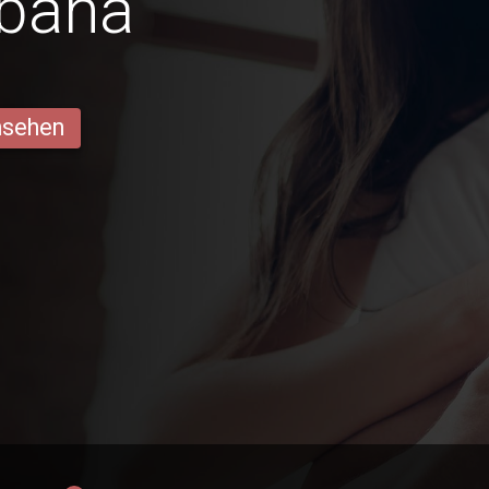
bana
ansehen