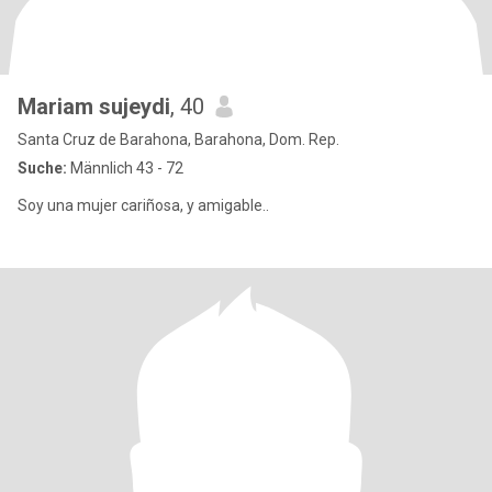
Mariam sujeydi
, 40
Santa Cruz de Barahona, Barahona, Dom. Rep.
Suche:
Männlich 43 - 72
Soy una mujer cariñosa, y amigable..