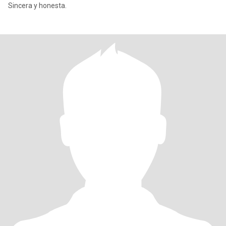
Sincera y honesta.