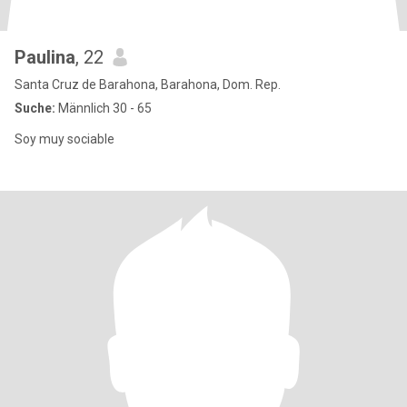
Paulina
, 22
Santa Cruz de Barahona, Barahona, Dom. Rep.
Suche:
Männlich 30 - 65
Soy muy sociable