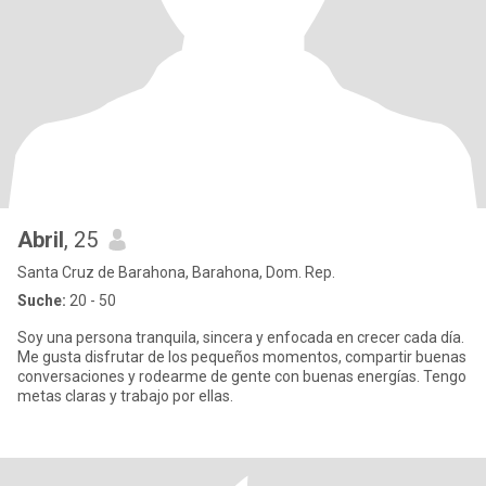
Abril
, 25
Santa Cruz de Barahona, Barahona, Dom. Rep.
Suche:
20 - 50
Soy una persona tranquila, sincera y enfocada en crecer cada día.
Me gusta disfrutar de los pequeños momentos, compartir buenas
conversaciones y rodearme de gente con buenas energías. Tengo
metas claras y trabajo por ellas.