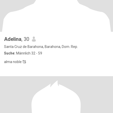
Adelina
, 30
Santa Cruz de Barahona, Barahona, Dom. Rep.
Suche:
Männlich 32 - 59
alma noble 🥰