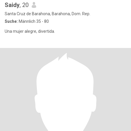
Saidy
, 20
Santa Cruz de Barahona, Barahona, Dom. Rep.
Suche:
Männlich 35 - 80
Una mujer alegre, divertida.