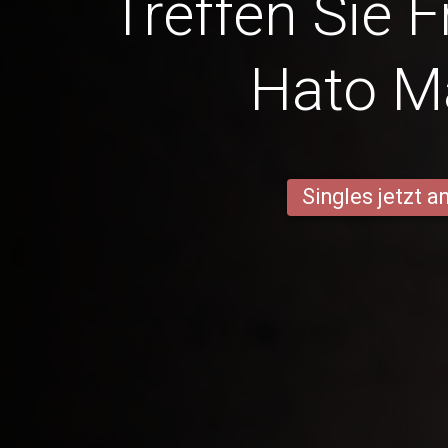
Treffen Sie 
Hato M
Singles jetzt 