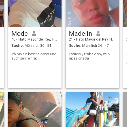
Mode
Madelin
40
•
Hato Mayor del Rey, Hato Mayor, Dom. Rep.
21
•
Hato Mayor del Rey, Hato Mayor, Dom. Rep.
Suche:
Männlich 36 - 54
Suche:
Männlich 24 - 47
Ich bin ein bescheidener und
Estudio y trabajo soy muy
auch sehr einfach
apasionada
e