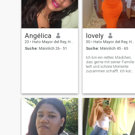
Angélica
lovely
23
•
Hato Mayor del Rey, Hato Mayor, Dom. Rep.
30
•
Hato Mayor del Rey, Hato Mayor, Dom. Rep.
Suche:
Männlich 26 - 51
Suche:
Männlich 45 - 65
Ich bin ein nettes Mädchen,
das gerne mit seiner Familie
teilt und schöne Momente
zusammen schafft. Ich koch
gerne, gehe ins Kino, zum
Strand und trainiere. Ich bin
hier, weil ich eine ernsthafte
und stabile Beziehung will.