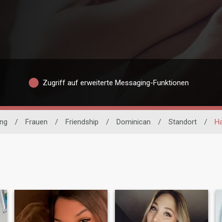
Zugriff auf erweiterte Messaging-Funktionen
ing
/
Frauen
/
Friendship
/
Dominican
/
Standort
/
H