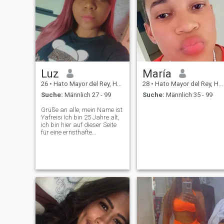
Luz
María
26
•
Hato Mayor del Rey, Hato Mayor, Dom. Rep.
28
•
Hato Mayor del Rey, Hato Mayor, Dom. Rep.
Suche:
Männlich 27 - 99
Suche:
Männlich 35 - 99
Grüße an alle, mein Name ist
Yafreisi Ich bin 25 Jahre alt,
ich bin hier auf dieser Seite
für eine ernsthafte
Beziehung, keine Spiele,
wenn Sie wissen, dass Sie
nach dem Gleichen suchen
und Sie jemand sind, der es
ernst meint, schreiben Sie
mir, ich bin nicht hier, um
meine Zeit zu verschwenden
oder Sie Ihre verlieren zu
lassen, Vielen Dank für Ihr
Verständnis und Ihre
Lektüre.