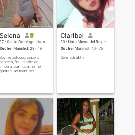
Selena
Claribel
27
•
Santo Domingo, Hato Mayor, Dom. Rep.
30
•
Hato Mayor del Rey, Hato Mayor, Dom. Rep.
Suche:
Männlich 28 - 49
Suche:
Männlich 40 - 75
Soy respetuoso, sincera,
Sehr attraktiv.
honesta, fiel , dinámica,
sincera ,cariñosa, no me
gustan las mentiras.