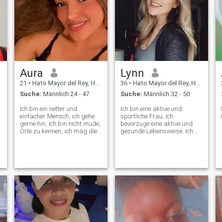
Aura
Lynn
21
•
Hato Mayor del Rey, Hato Mayor, Dom. Rep.
36
•
Hato Mayor del Rey, Hato Mayor, Dom. Rep.
Suche:
Männlich 24 - 47
Suche:
Männlich 32 - 50
Ich bin ein netter und
Ich bin eine aktive und
einfacher Mensch, ich gehe
sportliche Frau. Ich
gerne hin, ich bin nicht müde,
bevorzuge eine aktive und
Orte zu kennen, ich mag die
gesunde Lebensweise. Ich
Landschaft, ich mag die
bin immer offen für alles
Verbindung mit der Natur.
neue! Ich mache mein
Zuhause gern gemütlich. Mit
großen Wünschen werde ich
für meinen zukünftigen
geliebten Mann
erstaunliches Hausessen
kochen und vieles mehr.