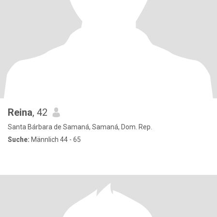
Reina
, 42
Santa Bárbara de Samaná, Samaná, Dom. Rep.
Suche:
Männlich 44 - 65