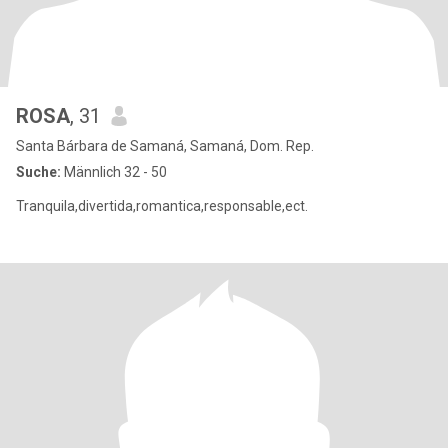
ROSA
, 31
Santa Bárbara de Samaná, Samaná, Dom. Rep.
Suche:
Männlich 32 - 50
Tranquila,divertida,romantica,responsable,ect.