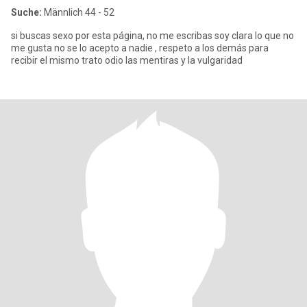
Suche:
Männlich 44 - 52
si buscas sexo por esta página, no me escribas soy clara lo que no
me gusta no se lo acepto a nadie , respeto a los demás para
recibir el mismo trato odio las mentiras y la vulgaridad