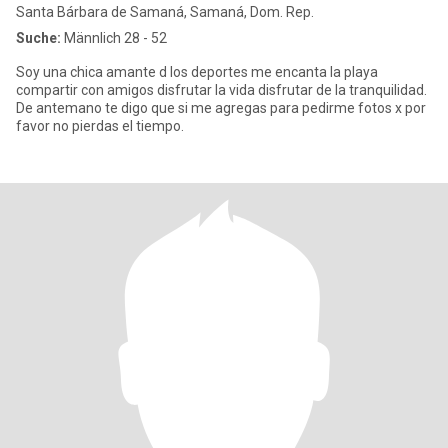
Santa Bárbara de Samaná, Samaná, Dom. Rep.
Suche:
Männlich 28 - 52
Soy una chica amante d los deportes me encanta la playa
compartir con amigos disfrutar la vida disfrutar de la tranquilidad.
De antemano te digo que si me agregas para pedirme fotos x por
favor no pierdas el tiempo.