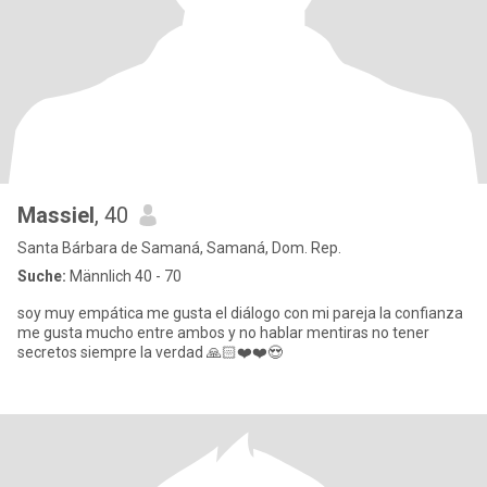
Massiel
, 40
Santa Bárbara de Samaná, Samaná, Dom. Rep.
Suche:
Männlich 40 - 70
soy muy empática me gusta el diálogo con mi pareja la confianza
me gusta mucho entre ambos y no hablar mentiras no tener
secretos siempre la verdad 🙏🏻❤️❤️😍