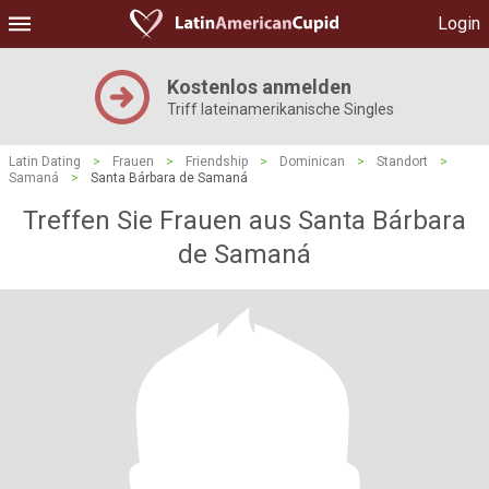
Login
Kostenlos anmelden
Triff lateinamerikanische Singles
Latin Dating
>
Frauen
>
Friendship
>
Dominican
>
Standort
>
Samaná
>
Santa Bárbara de Samaná
Treffen Sie Frauen aus Santa Bárbara
de Samaná