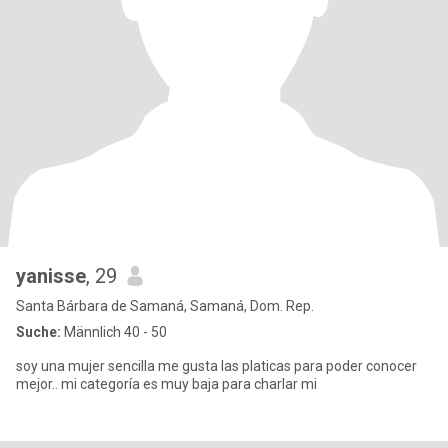
yanisse
, 29
Santa Bárbara de Samaná, Samaná, Dom. Rep.
Suche:
Männlich 40 - 50
soy una mujer sencilla me gusta las platicas para poder conocer
mejor.. mi categoría es muy baja para charlar mi