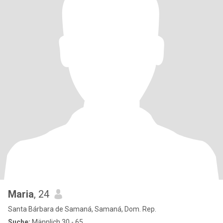
Maria
, 24
Santa Bárbara de Samaná, Samaná, Dom. Rep.
Suche:
Männlich 30 - 65