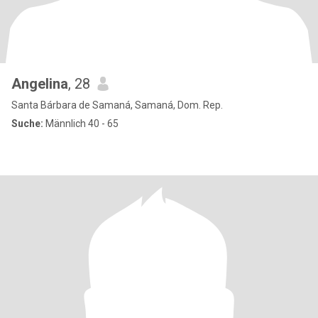
Angelina
, 28
Santa Bárbara de Samaná, Samaná, Dom. Rep.
Suche:
Männlich 40 - 65