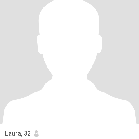
Laura
, 32