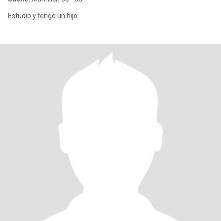
Estudio y tengo un hijo