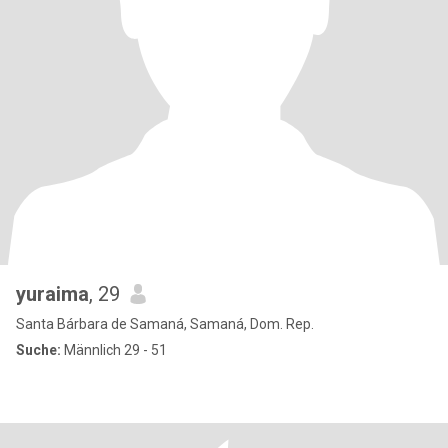
yuraima
, 29
Santa Bárbara de Samaná, Samaná, Dom. Rep.
Suche:
Männlich 29 - 51