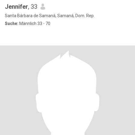
Jennifer
, 33
Santa Bárbara de Samaná, Samaná, Dom. Rep.
Suche:
Männlich 33 - 70