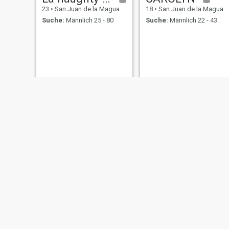
23
•
San Juan de la Maguana, San Juan, Dom. Rep.
18
•
San Juan de la Maguana, San Juan, Dom. Rep.
Suche:
Männlich 25 - 80
Suche:
Männlich 22 - 43
Paola
patricia
29
•
San Juan de la Maguana, San Juan, Dom. Rep.
26
•
San Juan de la Maguana, San Juan, Dom. Rep.