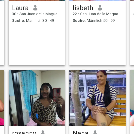
Laura
lisbeth
30
•
San Juan de la Maguana, San Juan, Dom. Rep.
22
•
San Juan de la Maguana, San Juan, Dom. Rep.
Suche:
Männlich 30 - 49
Suche:
Männlich 50 - 99
rosanny
Nena