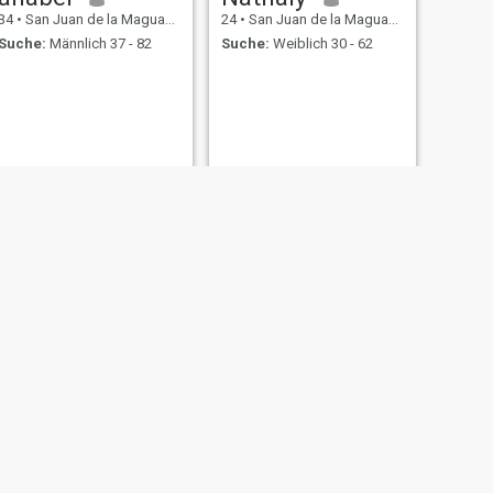
34
•
San Juan de la Maguana, San Juan, Dom. Rep.
24
•
San Juan de la Maguana, San Juan, Dom. Rep.
Suche:
Männlich 37 - 82
Suche:
Weiblich 30 - 62
WEITER
Marinoely
28
•
San Juan de la Maguana, San Juan, Dom. Rep.