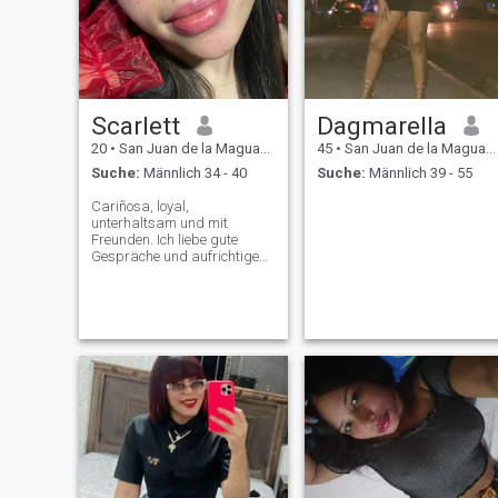
Scarlett
Dagmarella
20
•
San Juan de la Maguana, San Juan, Dom. Rep.
45
•
San Juan de la Maguana, San Juan, Dom. Rep.
Suche:
Männlich 34 - 40
Suche:
Männlich 39 - 55
Cariñosa, loyal,
unterhaltsam und mit
Freunden. Ich liebe gute
Gespräche und aufrichtige
Menschen!