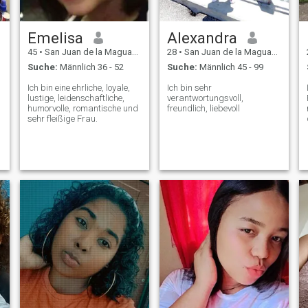
Emelisa
Alexandra
45
•
San Juan de la Maguana, San Juan, Dom. Rep.
28
•
San Juan de la Maguana, San Juan, Dom. Rep.
Suche:
Männlich 36 - 52
Suche:
Männlich 45 - 99
Ich bin eine ehrliche, loyale,
Ich bin sehr
lustige, leidenschaftliche,
verantwortungsvoll,
humorvolle, romantische und
freundlich, liebevoll
sehr fleißige Frau.