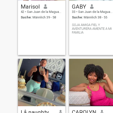
Marisol
GABY
42
•
San Juan de la Maguana, San Juan, Dom. Rep.
33
•
San Juan de la Maguana, San Juan, Dom. Rep.
Suche:
Männlich 39 - 58
Suche:
Männlich 38 - 55
SOJA AMIGA FIEL Y
AVENTURERA AMENTE A MI
FAMILIA
Lå naughty girl
CAROLYN