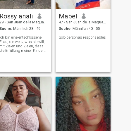
Rossy anali
Mabel
29
•
San Juan de la Maguana, San Juan, Dom. Rep.
47
•
San Juan de la Maguana, San Juan, Dom. Rep.
Suche:
Männlich 28 - 49
Suche:
Männlich 40 - 55
Ich bin eine entschlossene
Solo personas responsables
Frau, die weiß, was sie will,
mit Zielen und Zielen, dass
die Erfüllung meiner Kinder
meine Priorität ist. Ich treffe
gerne Leute, gehe spazieren
und kenne Orte neu Ich bin
ein romantischer, aufrichtiger
und respectuosa
Einzelhändler.