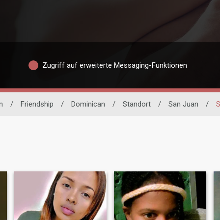
Zugriff auf erweiterte Messaging-Funktionen
n
/
Friendship
/
Dominican
/
Standort
/
San Juan
/
S