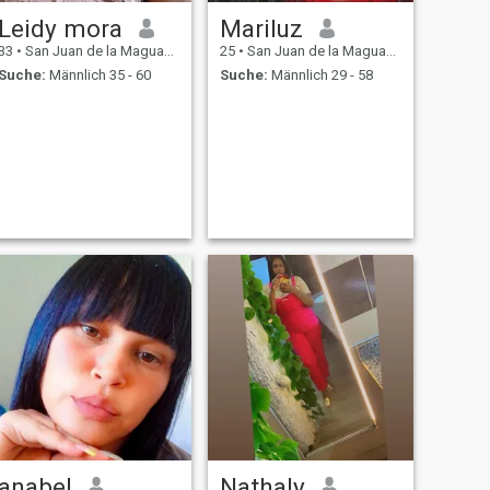
Leidy mora
Mariluz
33
•
San Juan de la Maguana, San Juan, Dom. Rep.
25
•
San Juan de la Maguana, San Juan, Dom. Rep.
Suche:
Männlich 35 - 60
Suche:
Männlich 29 - 58
anabel
Nathaly