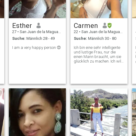
Esther
Carmen
27
•
San Juan de la Maguana, San Juan, Dom. Rep.
22
•
San Juan de la Maguana, San Juan, Dom. Rep.
Suche:
Männlich 28 - 49
Suche:
Männlich 30 - 80
I am a very happy person 😍
Ich bin eine sehr intelligente
und lustige Frau, nur die
einen Mann braucht, um sie
glücklich zu machen. Ich will,
dass jemand, der dasselbe
braucht wie ich, wenn sie
interessiert ist, mich nur gut
kennen muss.🤩🤩🤩