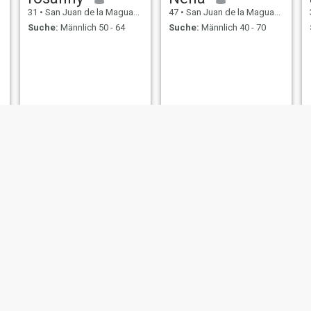
31
•
San Juan de la Maguana, San Juan, Dom. Rep.
47
•
San Juan de la Maguana, San Juan, Dom. Rep.
Suche:
Männlich 50 - 64
Suche:
Männlich 40 - 70
Josefina Guerrero
Sharina
40
•
San Juan de la Maguana, San Juan, Dom. Rep.
29
•
San Juan de la Maguana, San Juan, Dom. Rep.