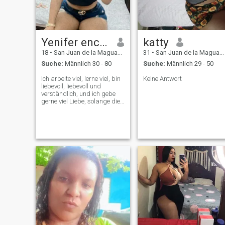
Yenifer encarnacion
katty
18
•
San Juan de la Maguana, San Juan, Dom. Rep.
31
•
San Juan de la Maguana, San Juan, Dom. Rep.
Suche:
Männlich 30 - 80
Suche:
Männlich 29 - 50
Ich arbeite viel, lerne viel, bin
Keine Antwort
liebevoll, liebevoll und
verständlich, und ich gebe
gerne viel Liebe, solange die
Person es mir
entgegenbringt.