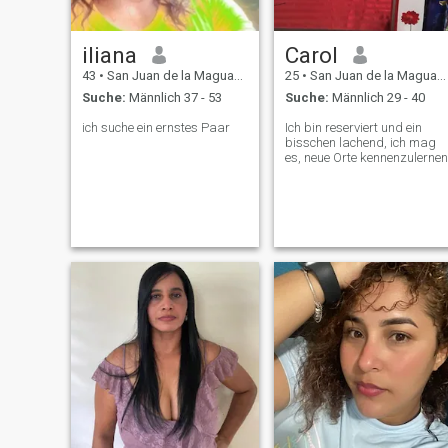
iliana
Carol
43
•
San Juan de la Maguana, San Juan, Dom. Rep.
25
•
San Juan de la Maguana, San Juan, Dom. Rep.
Suche:
Männlich 37 - 53
Suche:
Männlich 29 - 40
ich suche ein ernstes Paar
Ich bin reserviert und ein
bisschen lachend, ich mag
es, neue Orte kennenzulernen