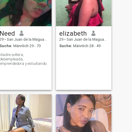
Need
elizabeth
29
•
San Juan de la Maguana, San Juan, Dom. Rep.
29
•
San Juan de la Maguana, San Juan, Dom. Rep.
Suche:
Männlich 29 - 70
Suche:
Männlich 28 - 49
Madre soltera,
desempleada,
emprendedora y estudiando.