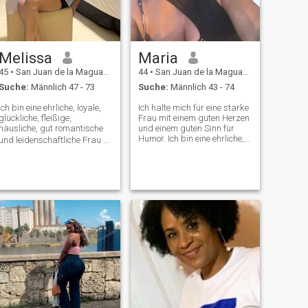
Melissa
Maria
45
•
San Juan de la Maguana, San Juan, Dom. Rep.
44
•
San Juan de la Maguana, San Juan, Dom. Rep.
Suche:
Männlich 47 - 73
Suche:
Männlich 43 - 74
Ich bin eine ehrliche, loyale,
Ich halte mich für eine starke
glückliche, fleißige,
Frau mit einem guten Herzen
häusliche, gut romantische
und einem guten Sinn für
Humor. Ich bin eine ehrliche,
und leidenschaftliche Frau ❤️
treue, loyale und liebevolle
🔥
Frau.