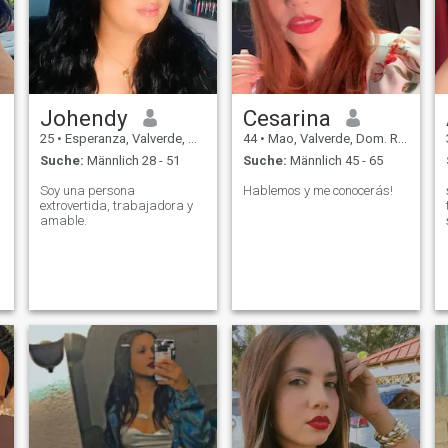
Johendy
Cesarina
25
•
Esperanza, Valverde, Dom. Rep.
44
•
Mao, Valverde, Dom. Rep.
Suche:
Männlich 28 - 51
Suche:
Männlich 45 - 65
Soy una persona
Hablemos y me conocerás!
extrovertida, trabajadora y
amable.