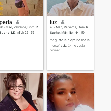
perla
luz
20
•
Mao, Valverde, Dom. Rep.
45
•
Mao, Valverde, Dom. Rep.
Suche:
Männlich 25 - 55
Suche:
Männlich 44 - 59
me gusta la playa los ríos la
montaña ⛰️ 😎 me gusta
cocinar