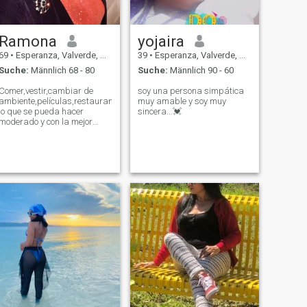
Ramona
yojaira
69
•
Esperanza, Valverde, Dom. Rep.
39
•
Esperanza, Valverde, Dom. Rep.
Suche:
Männlich 68 - 80
Suche:
Männlich 90 - 60
Comer,vestir,cambiar de
soy una persona simpática
ambiente,películas,restaurantes,música,paseos.todo
muy amable y soy muy
lo que se pueda hacer
sincera...💓
moderado y con la mejor
calidad pocible.