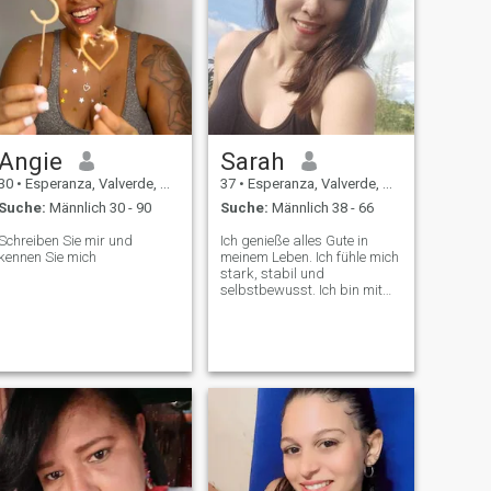
Angie
Sarah
30
•
Esperanza, Valverde, Dom. Rep.
37
•
Esperanza, Valverde, Dom. Rep.
Suche:
Männlich 30 - 90
Suche:
Männlich 38 - 66
Schreiben Sie mir und
Ich genieße alles Gute in
kennen Sie mich
meinem Leben. Ich fühle mich
stark, stabil und
selbstbewusst. Ich bin mit
meinem Leben zufrieden und
fühle, dass ich heute bereit
bin für den nächsten
ernsthaften Schritt in meinem
Leben.