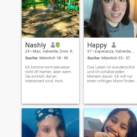
Nashly
Happy
24
•
Mao, Valverde, Dom. Rep.
37
•
Esperanza, Valverde, Dom. Rep.
Suche:
Männlich 18 - 99
Suche:
Männlich 35 - 57
Ich komme normalerweise
Das Leben ist wunderschön
nicht oft hierher, aber wenn
und ich schätze jeden
Sie wirklich daran
Moment davon. Ich will nur
interessiert sind, mich
einen richtigen Mann finden,
kennenzulernen, bin ich ein
der meine positiven Gefühle
sehr glücklicher, lustiger
teilt. Jetzt studiere ich in
Mensch und ich liebe es, neue
meinem letzten Jahr an der
Orte und Menschen
Berufsschule. Deshalb bin
kennenzulernen 💕 Ich liebe
ich eine sehr gesellige und
den Strand, die Tiere, den
sorglose Person, die ihre gut
Mond und Fotos oder die
Stimmung mit allen teilt. Ich
Natur zu machen ❤ wenn Sie
hoffe, dass ich eine gute Fra
respektiert werden wollen,
und Mutter sein kann, und
müssen Sie auch andere
deshalb bin ich hier auf
Menschen respektieren ❤
dieser Seite, um etwas
echtes und bedeutungsvolles