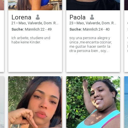
Lorena
Paola
21
•
Mao, Valverde, Dom. Rep.
23
•
Mao, Valverde, Dom. Rep.
Suche:
Männlich 22 - 49
Suche:
Männlich 24 - 40
Ich arbeite, studiere und
soy una persona alegre y
habe keine Kinder.
única ,me encanta cocinar,
me gustar hacer sentir la
otra persona bien , soy
responsable ,honesta doy los
mejor de mi 100•\•