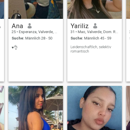
Ana
Yariliz
25
•
Esperanza, Valverde, Dom. Rep.
31
•
Mao, Valverde, Dom. Rep.
Suche:
Männlich 28 - 50
Suche:
Männlich 45 - 59
Leidenschaftlich, selektiv
♥️👌
romantisch