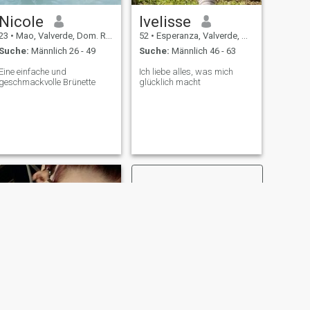
Nicole
Ivelisse
23
•
Mao, Valverde, Dom. Rep.
52
•
Esperanza, Valverde, Dom. Rep.
Suche:
Männlich 26 - 49
Suche:
Männlich 46 - 63
Eine einfache und
Ich liebe alles, was mich
geschmackvolle Brünette
glücklich macht
WEITER