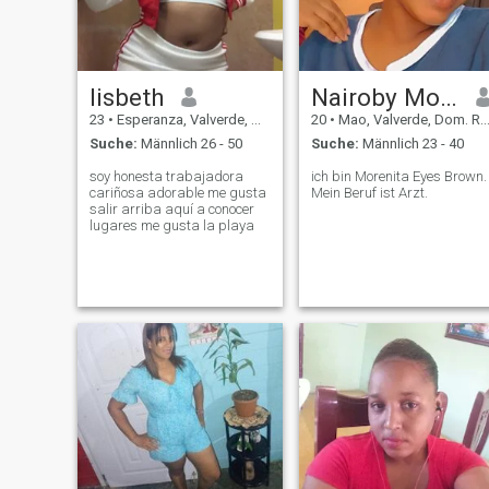
lisbeth
Nairoby Mora
23
•
Esperanza, Valverde, Dom. Rep.
20
•
Mao, Valverde, Dom. Rep.
Suche:
Männlich 26 - 50
Suche:
Männlich 23 - 40
soy honesta trabajadora
ich bin Morenita Eyes Brown.
cariñosa adorable me gusta
Mein Beruf ist Arzt.
salir arriba aquí a conocer
lugares me gusta la playa