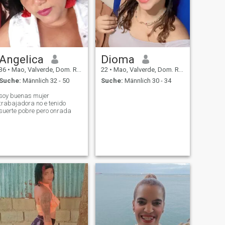
Angelica
Dioma
36
•
Mao, Valverde, Dom. Rep.
22
•
Mao, Valverde, Dom. Rep.
Suche:
Männlich 32 - 50
Suche:
Männlich 30 - 34
soy buenas mujer
trabajadora no e tenido
suerte pobre pero onrada