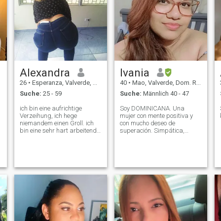
Alexandra
Ivania
26
•
Esperanza, Valverde, Dom. Rep.
40
•
Mao, Valverde, Dom. Rep.
Suche:
25 - 59
Suche:
Männlich 40 - 47
ich bin eine aufrichtige
Soy DOMINICANA. Una
Verzeihung, ich hege
mujer con mente positiva y
niemandem einen Groll. ich
con mucho deseo de
bin eine sehr hart arbeitende
superación. Simpática,
Frau, ich habe drei Kinder.
inteligente, cariñosa, con
Ich liebe Karaoke, tanze
mucho sentido del humor.
gerne, koche, ich bin
Trabajo y me gusta
schüchtern, aber liebevoll, ich
conseguir las cosas por mis
möchte Freunde haben und
propios méritos. Me gusta la
e
vielleicht die Liebe meines
tranquilidad, los ríos, las
Lebens, die ich hier finde,
playa
u
habe viele schlechte
Erfahrungen gemacht