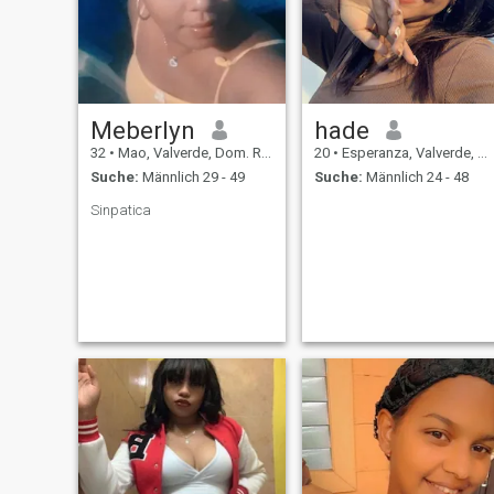
zu finden♥♥
Meberlyn
hade
32
•
Mao, Valverde, Dom. Rep.
20
•
Esperanza, Valverde, Dom. Rep.
Suche:
Männlich 29 - 49
Suche:
Männlich 24 - 48
Sinpatica