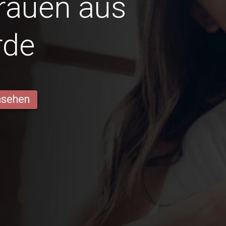
Frauen aus
rde
ansehen