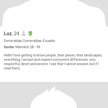
Luz
, 24
Esmeraldas, Esmeraldas, Ecuador
Suche:
Männlich 28 - 99
Hello! I love getting to know people, their places, their landscapes,
everything, I accept and respect everyone's differences, very
respectful, direct and sincere. I see that I cannot answer, but if I
read them,