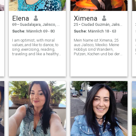
Elena
Ximena
69
•
Guadalajara, Jalisco, Mexiko
25
•
Ciudad Guzmán, Jalisco, Mexiko
Suche:
Männlich 69 - 80
Suche:
Männlich 18 - 63
I am optimist, with moral
Mein Name ist Ximena, 25
values,and like to dance, to
aus Jalisco, Mexiko. Meine
sing ,exercising, reading,
Hobbys sind Wandern,
traveling and like a healthy
Putzen, Kochen und bei der
life.
Familie zu Hause bleiben. Ich
genieße alles, was draußen
ist, und ich liebe es, Neues
auszuprobieren.