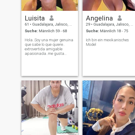
Luisita
Angelina
61
•
Guadalajara, Jalisco, Mexiko
29
•
Guadalajara, Jalisco, Mexiko
Suche:
Männlich 59 - 68
Suche:
Männlich 18 - 75
Hola..Soy una mujer genuina
Ich bin ein mexikanisches
que sabe lo que quiere..
Model
extrovertida amigable
apasionada..me gusta
viajar, playa, cocinar salir a
cenar..senderismo..
conciertos música películas
..amar y besar