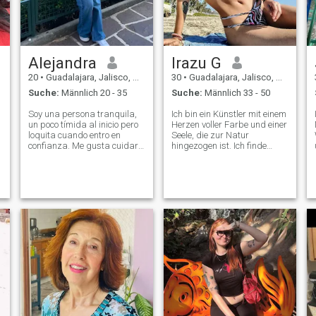
Alejandra
Irazu G
20
•
Guadalajara, Jalisco, Mexiko
30
•
Guadalajara, Jalisco, Mexiko
Suche:
Männlich 20 - 35
Suche:
Männlich 33 - 50
Soy una persona tranquila,
Ich bin ein Künstler mit einem
un poco tímida al inicio pero
Herzen voller Farbe und einer
loquita cuando entro en
Seele, die zur Natur
confianza. Me gusta cuidar
hingezogen ist. Ich finde
mi cuerpo, ir al gym y
Magie in stillen Orten, tiefen
estudiar, soy buena
Gesprächen, und vor allem
escuchando y conversando,
im Klang von Wellen am
graciosa y sarcástica
Strand - mein Lieblingsort.
también