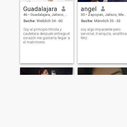
Guadalajara
angel
46
•
Guadalajara, Jalisco, Mexiko
30
•
Zapopan, Jalisco, Mexiko
Suche:
Weiblich 34 - 60
Suche:
Männlich 33 - 63
Soy al principio tímida y
soy algo impaciente pero
cautelosa después entrego el
servicial, tranquila, analítica
corazón me gustaría llegar a
feliz
el matrimonio .