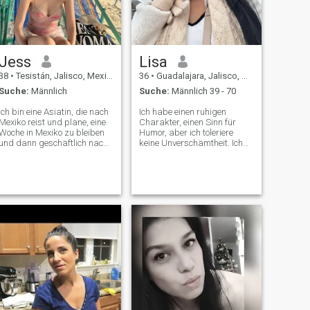
Aceptura de acesso de além,
keine Beziehung.
Jess
Lisa
38
•
Tesistán, Jalisco, Mexiko
36
•
Guadalajara, Jalisco, Mexiko
Suche:
Männlich
Suche:
Männlich 39 - 70
Ich bin eine Asiatin, die nach
Ich habe einen ruhigen
Mexiko reist und plane, eine
Charakter, einen Sinn für
Woche in Mexiko zu bleiben
Humor, aber ich toleriere
und dann geschäftlich nach
keine Unverschämtheit. Ich
Lissabon, Portugal, zu
schätze Freundlichkeit und
fliegen
Ehrlichkeit.