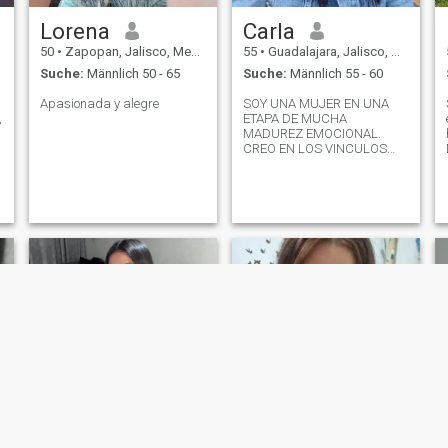
Lorena
Carla
50
•
Zapopan, Jalisco, Mexiko
55
•
Guadalajara, Jalisco, Mexiko
Suche:
Männlich 50 - 65
Suche:
Männlich 55 - 60
Apasionada y alegre
SOY UNA MUJER EN UNA
,
ETAPA DE MUCHA
MADUREZ EMOCIONAL.
CREO EN LOS VINCULOS
QUE SUMAN Y EN LA
RELACIONES DONDE HAY
PRESENCIA, RESPETO Y
CRECIMIENTO.