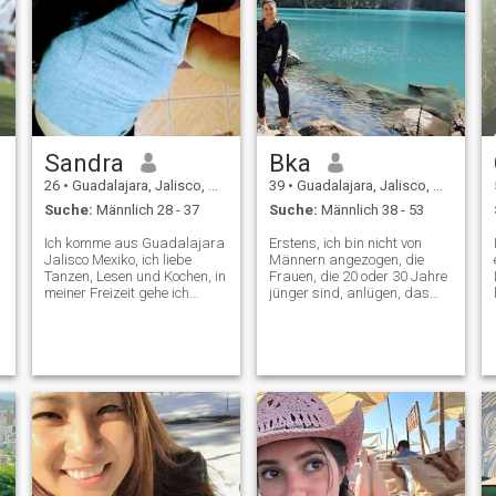
Sandra
Bka
26
•
Guadalajara, Jalisco, Mexiko
39
•
Guadalajara, Jalisco, Mexiko
Suche:
Männlich 28 - 37
Suche:
Männlich 38 - 53
Ich komme aus Guadalajara
Erstens, ich bin nicht von
Jalisco Mexiko, ich liebe
Männern angezogen, die
Tanzen, Lesen und Kochen, in
Frauen, die 20 oder 30 Jahre
meiner Freizeit gehe ich
jünger sind, anlügen, das
gerne ins Kino oder tanze
hat heutzutage einen Namen
oder gehe einfach nur in den
in der Psychologie. Und sie
Park, um ein Eis zu trinken.
suchen offensichtlich nichts
ich mag Tiere, ich habe zwei
Ernstes, und sie erweisen
Hunde und bin 26 Jahre alt
sich nicht als reife Männer,
sie müssen dem Alter
entsprechen. Was suchst du
in einer jungen Frau, die
gerade volljährig geworden
ist, was? Ich bin 43 Jahre alt,
ein 11-jähriger Sohn ist mein
Leben, ich bin fröhlich,