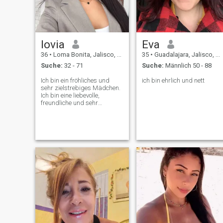
verlängert.
lovia
Eva
36
•
Loma Bonita, Jalisco, Mexiko
35
•
Guadalajara, Jalisco, Mexiko
Suche:
32 - 71
Suche:
Männlich 50 - 88
Ich bin ein fröhliches und
ich bin ehrlich und nett
sehr zielstrebiges Mädchen.
Ich bin eine liebevolle,
freundliche und sehr
attraktive Dame. Und ich bin
auch einfach. Ich werde nie
lügen und lügen. Ich kam zur
Dating-Seite mit dem Ziel,
einen Mann zu treffen, mit
dem wir auf der gleichen
Wellenlänge sein werden und
einige Ziele und Wünsche
haben. Ich will nicht einsam
sein, ich will mit einem
zuverlässigen und liebevollen
Menschen durchs Leben
gehen und gemeinsam
Höhen erreichen!