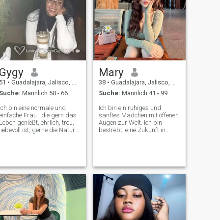
Gygy
Mary
51
•
Guadalajara, Jalisco, Mexiko
38
•
Guadalajara, Jalisco, Mexiko
Suche:
Männlich 50 - 66
Suche:
Männlich 41 - 99
Ich bin eine normale und
Ich bin ein ruhiges und
einfache Frau , die gern das
sanftes Mädchen mit offenen
Leben genießt, ehrlich, treu,
Augen zur Welt. Ich bin
liebevoll ist, gerne die Natur
bestrebt, eine Zukunft in
zu genießen, Musik zu hören,
Liebe und Wohlbefinden zu
singen, kochen, jemandem
schaffen. Ich brauche keinen
zu erlauben, der an meiner
Reichtum und keine goldenen
Seite ist, einen sonnigen Tag
Schätze. Ich bin es gewohnt,
zu genießen, sei es in den
mit wenig zufrieden zu sein.
Hütten, auf dem Land, Ich
Ich wünsche euch alle Liebe
mag gern mit dem Lachen
von der Hand gehen...