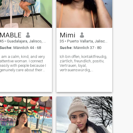
MABLE
Mimi
45
•
Guadalajara, Jalisco, Mexiko
35
•
Puerto Vallarta, Jalisco, Mexiko
Suche:
Männlich 44 - 68
Suche:
Männlich 37 - 80
I am a calm, kind, and very
Ich bin offen, kontaktfreudig,
attentive woman. I connect
zärtlich, freundlich, positiv,
easily with people because I
Vertrauen, loyal,
genuinely care about their
vertrauenswürdig,
feelings and experiences. I'm
verantwortungsbewusst und
currently studying at a
ehrlich. Gostaria-orientado,
medical university and
aktiv und immer bemüht um
moving with great
Entwicklung. Ich lerne gerne,
inspiration toward my
finde Inspiration darin und
dream - to help others
Teile sie mit meinen Lieben.
MAS que é um perso que,
realmente, é um perso com
qual que podemos
compartilhar all die
Entdeckungen und
besonderen Momente. Ich
kann Liebe geben und ich
will Liebe empfangen. Penso,