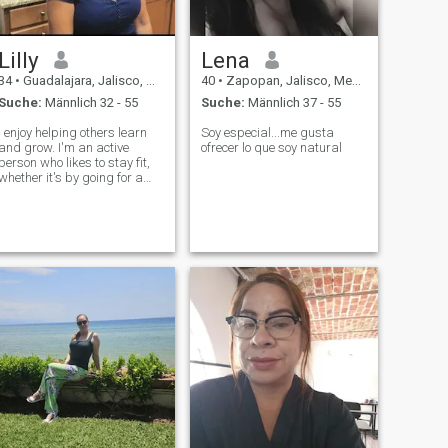
Lilly
Lena
34
•
Guadalajara, Jalisco, Mexiko
40
•
Zapopan, Jalisco, Mexiko
Suche:
Männlich 32 - 55
Suche:
Männlich 37 - 55
I enjoy helping others learn
Soy especial...me gusta
and grow. I'm an active
ofrecer lo que soy natural
person who likes to stay fit,
whether it's by going for a
run, hiking, or simply being
outdoors. I'm passionate
about reading and often
spend time with a good book
to relax. Cooking is another
hob