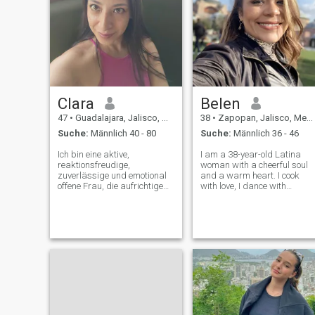
Clara
Belen
47
•
Guadalajara, Jalisco, Mexiko
38
•
Zapopan, Jalisco, Mexiko
Suche:
Männlich 40 - 80
Suche:
Männlich 36 - 46
Ich bin eine aktive,
I am a 38-year-old Latina
reaktionsfreudige,
woman with a cheerful soul
zuverlässige und emotional
and a warm heart. I cook
offene Frau, die aufrichtige
with love, I dance with
Beziehungen schätzt. Es
passion and I value family
bringt mir Freude, meinen
moments. I love taking care
Mann glücklich zu machen,
of who I love, and I believe in
ihm ein Lächeln und Wärme
the power of a relationship
zu schenken. Ich glaube,
where they both support and
Liebe ist, wenn wir beide
care
versuchen, einander
glücklich zu machen. Ich
möchte lieben und geliebt
werden, jeden Moment des
Lebens genießen und jeden
Tag mit Freude erfüllen.