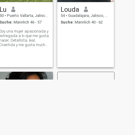
Lu
Louda
50
•
Puerto Vallarta, Jalisco, Mexiko
54
•
Guadalajara, Jalisco, Mexiko
Suche:
Männlich 46 - 57
Suche:
Männlich 40 - 62
Soy una mujer apasionada y
estregada a lo que me gusta
hacer, Detallista, leal,
Divertida y me gusta mucho
mi vida
WEITER