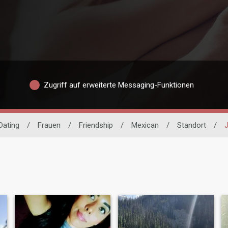
Zugriff auf erweiterte Messaging-Funktionen
Dating
/
Frauen
/
Friendship
/
Mexican
/
Standort
/
J